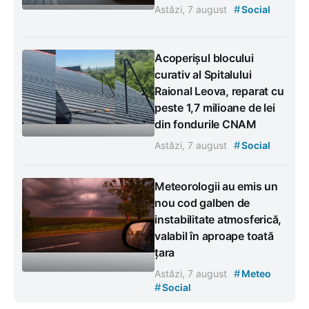
#
Astăzi, 7 august
Social
Acoperișul blocului
curativ al Spitalului
Raional Leova, reparat cu
peste 1,7 milioane de lei
din fondurile CNAM
#
Astăzi, 7 august
Social
Meteorologii au emis un
nou cod galben de
instabilitate atmosferică,
valabil în aproape toată
țara
#
Astăzi, 7 august
Meteo
#
Social