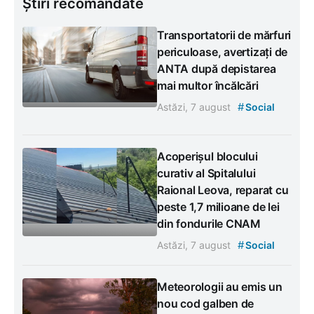
Știri recomandate
Transportatorii de mărfuri
periculoase, avertizați de
ANTA după depistarea
mai multor încălcări
#
Astăzi, 7 august
Social
Acoperișul blocului
curativ al Spitalului
Raional Leova, reparat cu
peste 1,7 milioane de lei
din fondurile CNAM
#
Astăzi, 7 august
Social
Meteorologii au emis un
nou cod galben de