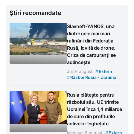
Știri recomandate
Slavneft-YANOS, una
dintre cele mai mari
rafinării din Federația
Rusă, lovită de drone.
Criza de carburanți se
adâncește
#
Joi, 6 august
Extern
#
Război Rusia - Ucraina
Rusia plătește pentru
războiul său. UE trimite
Ucrainei încă 1,4 miliarde
de euro din profiturile
activelor înghețate
#
Miercuri, 5 august
Extern