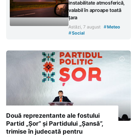
instabilitate atmosferică,
valabil în aproape toată
țara
#
Astăzi, 7 august
Meteo
#
Social
Două reprezentante ale fostului
Partid „Șor” și Partidului „Șansă”,
trimise în judecată pentru