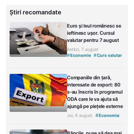
Știri recomandate
Euro și leul românesc se
ieftinesc ușor. Cursul
valutar pentru 7 august
Astăzi, 7 august
#
#
Economie
Curs valutar
Companiile din țară,
interesate de export: 80
s-au înscris în programul
ODA care le va ajuta să
ajungă pe piețele externe
#
Joi, 6 august
Economie
Băncile, puse să dea mai