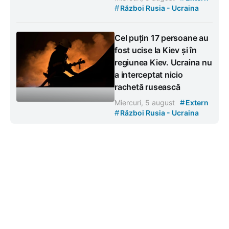
#
Război Rusia - Ucraina
Cel puțin 17 persoane au
fost ucise la Kiev și în
regiunea Kiev. Ucraina nu
a interceptat nicio
rachetă rusească
#
Miercuri, 5 august
Extern
#
Război Rusia - Ucraina