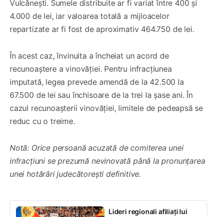
Vulcănești. Sumele distribuite ar fi variat între 400 și
4.000 de lei, iar valoarea totală a mijloacelor
repartizate ar fi fost de aproximativ 464.750 de lei.
În acest caz, învinuita a încheiat un acord de
recunoaștere a vinovăției. Pentru infracțiunea
imputată, legea prevede amendă de la 42.500 la
67.500 de lei sau închisoare de la trei la șase ani. În
cazul recunoașterii vinovăției, limitele de pedeapsă se
reduc cu o treime.
Notă: Orice persoană acuzată de comiterea unei
infracțiuni se prezumă nevinovată până la pronunțarea
unei hotărâri judecătorești definitive.
Lideri regionali afiliați lui