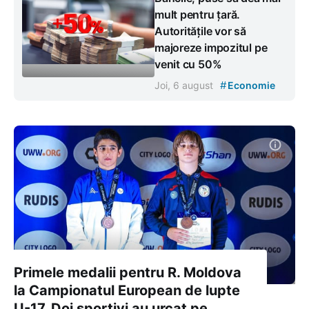
mult pentru țară.
Autoritățile vor să
majoreze impozitul pe
venit cu 50%
#
Joi, 6 august
Economie
Primele medalii pentru R. Moldova
la Campionatul European de lupte
U-17. Doi sportivi au urcat pe