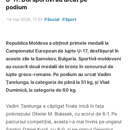
podium
#
#
14 mai 2026, 11:01
Social
Sport
Republica Moldova a obținut primele medalii la
Campionatul European de lupte U-17, desfășurat în
aceste zile la Samokov, Bulgaria. Sportivii moldoveni
au cucerit două medalii de bronz în concursul de
lupte greco-romane. Pe podium au urcat Vadim
Țarelunga, la categoria de până la 51 kg, și Vlad
Duminică, la categoria de 60 kg.
Vadim Țarelunga a câștigat finala mică în fața
polonezului Oliwier M. Bialasek, cu scorul de 6-1. Pe
parcursul competiției, acesta i-a mai învins pe ungarul
Sandor Daniel Kurdi, cu 8-0, și pe grecul Georgios