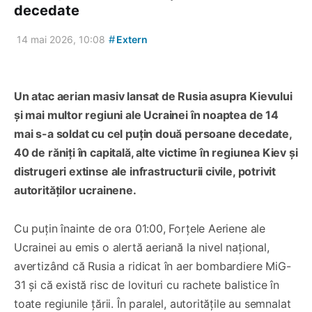
decedate
#
14 mai 2026, 10:08
Extern
Un atac aerian masiv lansat de Rusia asupra Kievului
și mai multor regiuni ale Ucrainei în noaptea de 14
mai s-a soldat cu cel puțin două persoane decedate,
40 de răniți în capitală, alte victime în regiunea Kiev și
distrugeri extinse ale infrastructurii civile, potrivit
autorităților ucrainene.
Cu puțin înainte de ora 01:00, Forțele Aeriene ale
Ucrainei au emis o alertă aeriană la nivel național,
avertizând că Rusia a ridicat în aer bombardiere MiG-
31 și că există risc de lovituri cu rachete balistice în
toate regiunile țării. În paralel, autoritățile au semnalat