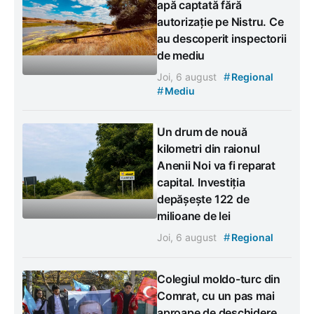
apă captată fără
autorizație pe Nistru. Ce
au descoperit inspectorii
de mediu
#
Joi, 6 august
Regional
#
Mediu
Un drum de nouă
kilometri din raionul
Anenii Noi va fi reparat
capital. Investiția
depășește 122 de
milioane de lei
#
Joi, 6 august
Regional
Colegiul moldo-turc din
Comrat, cu un pas mai
aproape de deschidere.