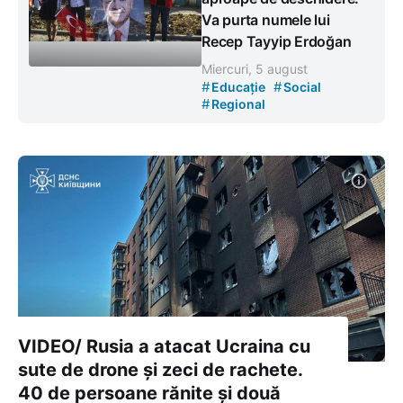
Va purta numele lui
Recep Tayyip Erdoğan
Miercuri, 5 august
#
#
Educație
Social
#
Regional
VIDEO/ Rusia a atacat Ucraina cu
sute de drone și zeci de rachete.
40 de persoane rănite și două