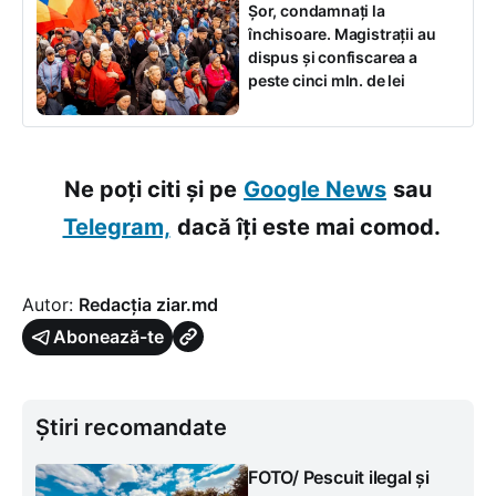
Șor, condamnați la
închisoare. Magistrații au
dispus și confiscarea a
peste cinci mln. de lei
Ne poți citi și pe
Google News
sau
Telegram,
dacă îți este mai comod.
Autor:
Redacția ziar.md
Abonează-te
Știri recomandate
FOTO/ Pescuit ilegal și