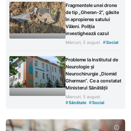
Fragmentele unei drone
de tip „Gheran-2”, găsite
în apropierea satului
Văleni. Poliția
investighează cazul
#
Miercuri, 5 august
Social
Probleme la Institutul de
Neurologie și
Neurochirurgie „Diomid
Gherman”. Ce a constatat
Ministerul Sănătății
Miercuri, 5 august
#
#
Sănătate
Social