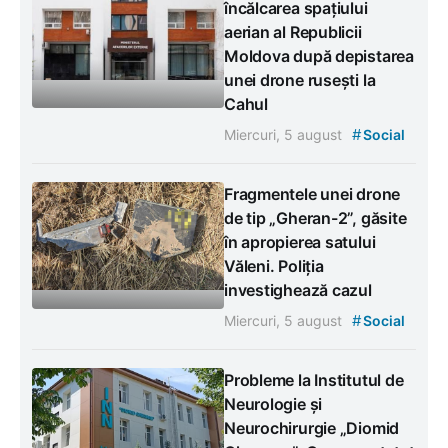
încălcarea spațiului
aerian al Republicii
Moldova după depistarea
unei drone rusești la
Cahul
#
Miercuri, 5 august
Social
Fragmentele unei drone
de tip „Gheran-2”, găsite
în apropierea satului
Văleni. Poliția
investighează cazul
#
Miercuri, 5 august
Social
Probleme la Institutul de
Neurologie și
Neurochirurgie „Diomid