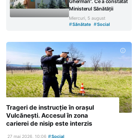
Gherman”. Ce a constatat
Ministerul Sănătății
Miercuri, 5 august
#
#
Sănătate
Social
Trageri de instrucție în orașul
Vulcănești. Accesul în zona
carierei de nisip este interzis
#
27 mai 2026, 10:06
Social