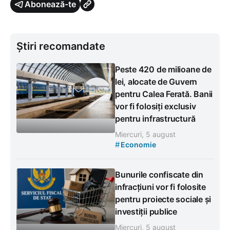
Abonează-te
Știri recomandate
Peste 420 de milioane de
lei, alocate de Guvern
pentru Calea Ferată. Banii
vor fi folosiți exclusiv
pentru infrastructură
Miercuri, 5 august
#
Economie
Bunurile confiscate din
infracțiuni vor fi folosite
pentru proiecte sociale și
investiții publice
Miercuri, 5 august