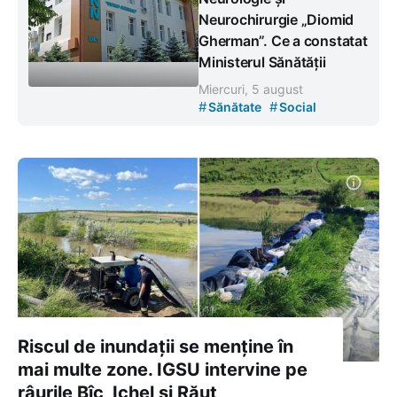
Neurochirurgie „Diomid
Gherman”. Ce a constatat
Ministerul Sănătății
Miercuri, 5 august
#
#
Sănătate
Social
Riscul de inundații se menține în
mai multe zone. IGSU intervine pe
râurile Bîc, Ichel și Răut