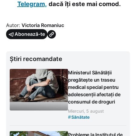
Telegram,
dacă îți este mai comod.
Autor:
Victoria Romaniuc
Abonează-te
Știri recomandate
Ministerul Sănătății
pregătește un traseu
medical special pentru
adolescenții afectați de
consumul de droguri
Miercuri, 5 august
#
Sănătate
Probleme la Institutul de