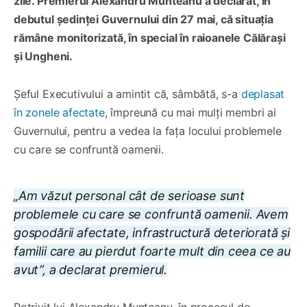
zile. Premierul Alexandru Munteanu a declarat, în
debutul ședinței Guvernului din 27 mai, că situația
rămâne monitorizată, în special în raioanele Călărași
și Ungheni.
Șeful Executivului a amintit că, sâmbătă, s-a
deplasat
în zonele afectate
, împreună cu mai mulți membri ai
Guvernului, pentru a vedea la fața locului problemele
cu care se confruntă oamenii.
„Am văzut personal cât de serioase sunt
problemele cu care se confruntă oamenii. Avem
gospodării afectate, infrastructură deteriorată și
familii care au pierdut foarte mult din ceea ce au
avut”, a declarat premierul.