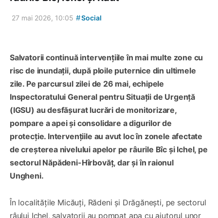
#
27 mai 2026, 10:05
Social
Salvatorii continuă intervențiile în mai multe zone cu
risc de inundații, după ploile puternice din ultimele
zile. Pe parcursul zilei de 26 mai, echipele
Inspectoratului General pentru Situații de Urgență
(IGSU) au desfășurat lucrări de monitorizare,
pompare a apei și consolidare a digurilor de
protecție. Intervențiile au avut loc în zonele afectate
de creșterea nivelului apelor pe râurile Bîc și Ichel, pe
sectorul Năpădeni-Hîrbovăț, dar și în raionul
Ungheni.
În localitățile Micăuți, Rădeni și Drăgănești, pe sectorul
râului Ichel, salvatorii au pompat apa cu ajutorul unor