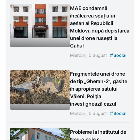
MAE condamnă
încălcarea spațiului
aerian al Republicii
Moldova după depistarea
unei drone rusești la
Cahul
#
Miercuri, 5 august
Social
Fragmentele unei drone
de tip „Gheran-2”, găsite
în apropierea satului
Văleni. Poliția
investighează cazul
#
Miercuri, 5 august
Social
Probleme la Institutul de
Neurologie și