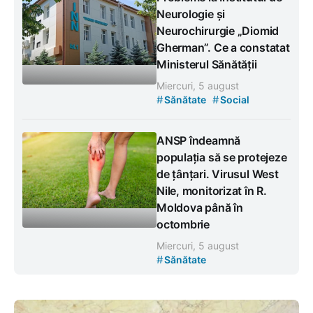
Neurologie și
Neurochirurgie „Diomid
Gherman”. Ce a constatat
Ministerul Sănătății
Miercuri, 5 august
#
#
Sănătate
Social
ANSP îndeamnă
populația să se protejeze
de țânțari. Virusul West
Nile, monitorizat în R.
Moldova până în
octombrie
Miercuri, 5 august
#
Sănătate