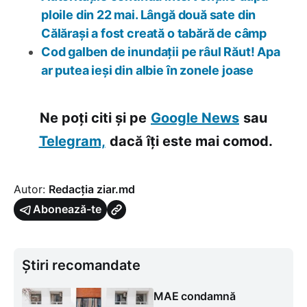
ploile din 22 mai. Lângă două sate din
Călărași a fost creată o tabără de câmp
Cod galben de inundații pe râul Răut! Apa
ar putea ieși din albie în zonele joase
Ne poți citi și pe
Google News
sau
Telegram,
dacă îți este mai comod.
Autor:
Redacția ziar.md
Abonează-te
Știri recomandate
MAE condamnă