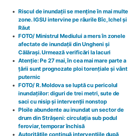
Riscul de inundații se menține în mai multe
zone. IGSU intervine pe râurile Bîc, Ichel și
Răut
FOTO/ Ministrul Mediului a mers în zonele
afectate de inundații din Ungheni și
Călărași. Urmează verificări la lacuri
Atenție: Pe 27 mai, în cea mai mare parte a
țării sunt prognozate ploi torențiale și vânt
puternic
FOTO/ R. Moldova se luptă cu pericolul
inundațiilor: diguri de trei metri, sute de
saci cu nisip și intervenții nonstop
Ploile abundente au inundat un sector de
drum din Strășeni: circulația sub podul
feroviar, temporar închisă
Autoritățile continuă intervențiile după