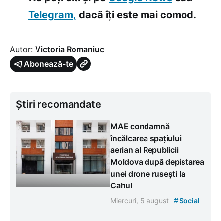
Telegram,
dacă îți este mai comod.
Autor:
Victoria Romaniuc
Abonează-te
Știri recomandate
MAE condamnă
încălcarea spațiului
aerian al Republicii
Moldova după depistarea
unei drone rusești la
Cahul
#
Miercuri, 5 august
Social