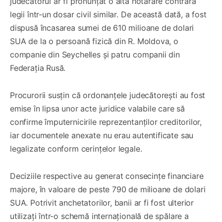
judecătorul ar fi pronunțat o altă hotărâre contrară
legii într-un dosar civil similar. De această dată, a fost
dispusă încasarea sumei de 610 milioane de dolari
SUA de la o persoană fizică din R. Moldova, o
companie din Seychelles și patru companii din
Federația Rusă.
Procurorii susțin că ordonanțele judecătorești au fost
emise în lipsa unor acte juridice valabile care să
confirme împuternicirile reprezentanților creditorilor,
iar documentele anexate nu erau autentificate sau
legalizate conform cerințelor legale.
Deciziile respective au generat consecințe financiare
majore, în valoare de peste 790 de milioane de dolari
SUA. Potrivit anchetatorilor, banii ar fi fost ulterior
utilizați într-o schemă internațională de spălare a