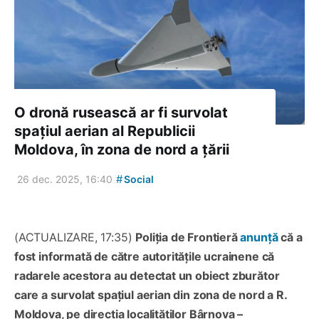
O dronă rusească ar fi survolat
spațiul aerian al Republicii
Moldova, în zona de nord a țării
#
26 dec. 2025, 16:40
Social
(ACTUALIZARE, 17:35)
Poliția de Frontieră
anunță
că a
fost informată de către autoritățile ucrainene că
radarele acestora au detectat un obiect zburător
care a survolat spațiul aerian din zona de nord a R.
Moldova, pe direcția localităților Bârnova –