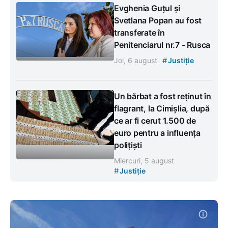
Evghenia Guțul și
Svetlana Popan au fost
transferate în
Penitenciarul nr.7 - Rusca
#
Joi, 6 august
Justiție
Un bărbat a fost reținut în
flagrant, la Cimișlia, după
ce ar fi cerut 1.500 de
euro pentru a influența
polițiști
Miercuri, 5 august
#
Justiție