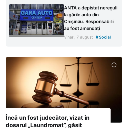
ANTA a depistat nereguli
la gările auto din
Chișinău. Responsabilii
au fost amendați
#
Vineri, 7 august
Social
Încă un fost judecător, vizat în
dosarul „Laundromat”, găsit