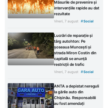
Măsurile de prevenire și
intervențiile rapide au dat
rezultate
#
Vineri, 7 august
Social
Lucrări de reparație și
târg autohton: Pe
șoseaua Muncești și
strada Miron Costin din
capitală se anunță
restricții de trafic
#
Vineri, 7 august
Social
ANTA a depistat nereguli
la gările auto din
Chișinău. Responsabilii
au fost amendați