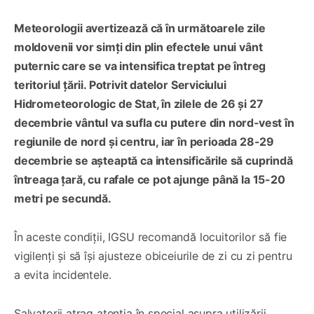
Meteorologii avertizează că în următoarele zile
moldovenii vor simți din plin efectele unui vânt
puternic care se va intensifica treptat pe întreg
teritoriul țării. Potrivit datelor Serviciului
Hidrometeorologic de Stat, în zilele de 26 și 27
decembrie vântul va sufla cu putere din nord‑vest în
regiunile de nord și centru, iar în perioada 28-29
decembrie se așteaptă ca intensificările să cuprindă
întreaga țară, cu rafale ce pot ajunge până la 15-20
metri pe secundă.
În aceste condiții, IGSU recomandă locuitorilor să fie
vigilenți și să își ajusteze obiceiurile de zi cu zi pentru
a evita incidentele.
Salvatorii atrag atenția în special asupra utilizării