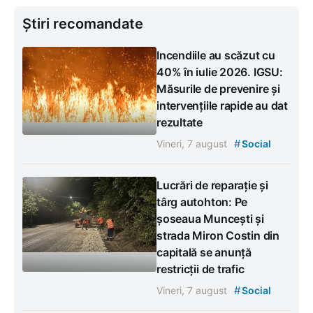
Știri recomandate
Incendiile au scăzut cu
40% în iulie 2026. IGSU:
Măsurile de prevenire și
intervențiile rapide au dat
rezultate
#
Vineri, 7 august
Social
Lucrări de reparație și
târg autohton: Pe
șoseaua Muncești și
strada Miron Costin din
capitală se anunță
restricții de trafic
#
Vineri, 7 august
Social