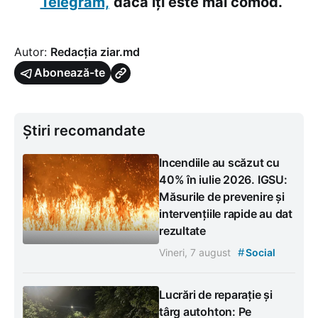
Telegram,
dacă îți este mai comod.
Autor:
Redacția ziar.md
Abonează-te
Știri recomandate
Incendiile au scăzut cu
40% în iulie 2026. IGSU:
Măsurile de prevenire și
intervențiile rapide au dat
rezultate
#
Vineri, 7 august
Social
Lucrări de reparație și
târg autohton: Pe