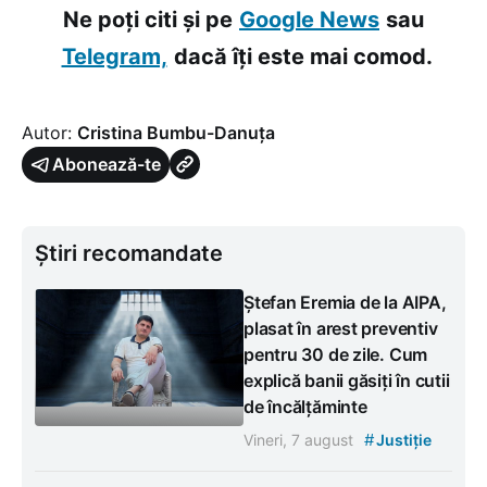
Ne poți citi și pe
Google News
sau
Telegram,
dacă îți este mai comod.
Autor:
Cristina Bumbu-Danuța
Abonează-te
Știri recomandate
Ștefan Eremia de la AIPA,
plasat în arest preventiv
pentru 30 de zile. Cum
explică banii găsiți în cutii
de încălțăminte
#
Vineri, 7 august
Justiție