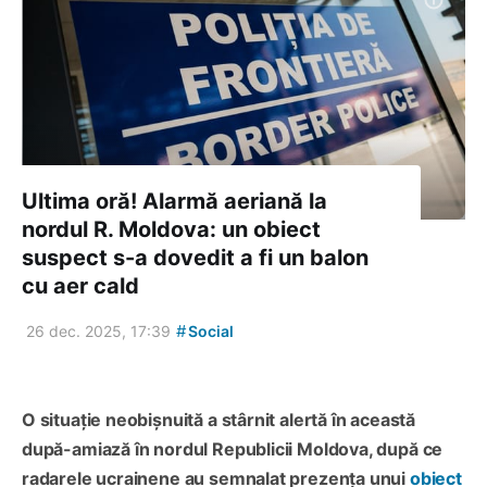
Ultima oră! Alarmă aeriană la
nordul R. Moldova: un obiect
suspect s-a dovedit a fi un balon
cu aer cald
#
26 dec. 2025, 17:39
Social
O situație neobișnuită a stârnit alertă în această
după-amiază în nordul Republicii Moldova, după ce
radarele ucrainene au semnalat prezența unui
obiect