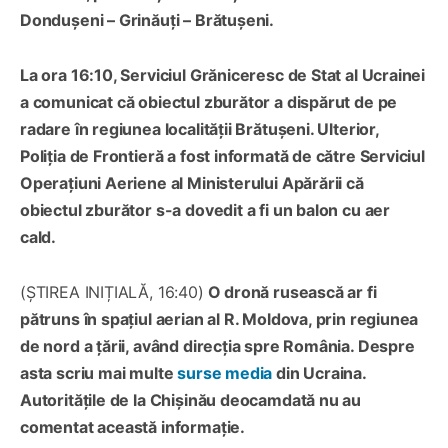
Dondușeni – Grinăuți – Brătușeni.
La ora 16:10, Serviciul Grăniceresc de Stat al Ucrainei
a comunicat că obiectul zburător a dispărut de pe
radare în regiunea localității Brătușeni. Ulterior,
Poliția de Frontieră a fost informată de către Serviciul
Operațiuni Aeriene al Ministerului Apărării că
obiectul zburător s-a dovedit a fi un balon cu aer
cald.
(ȘTIREA INIȚIALĂ, 16:40)
O dronă rusească ar fi
pătruns în spațiul aerian al R. Moldova, prin regiunea
de nord a țării, având direcția spre România. Despre
asta scriu mai multe
surse media
din Ucraina.
Autoritățile de la Chișinău deocamdată nu au
comentat această informație.