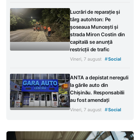
Lucrări de reparație și
târg autohton: Pe
șoseaua Muncești și
strada Miron Costin din
capitală se anunță
restricții de trafic
#
Vineri, 7 august
Social
ANTA a depistat nereguli
la gările auto din
Chișinău. Responsabilii
au fost amendați
#
Vineri, 7 august
Social