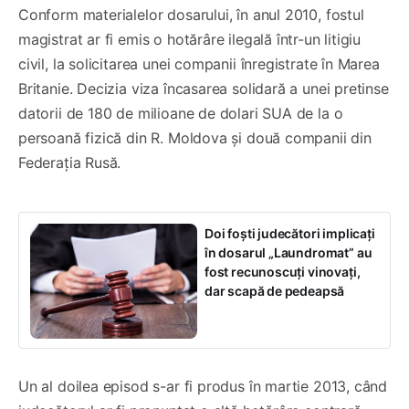
Conform materialelor dosarului, în anul 2010, fostul
magistrat ar fi emis o hotărâre ilegală într-un litigiu
civil, la solicitarea unei companii înregistrate în Marea
Britanie. Decizia viza încasarea solidară a unei pretinse
datorii de 180 de milioane de dolari SUA de la o
persoană fizică din R. Moldova și două companii din
Federația Rusă.
Doi foști judecători implicați
în dosarul „Laundromat” au
fost recunoscuți vinovați,
dar scapă de pedeapsă
Un al doilea episod s-ar fi produs în martie 2013, când