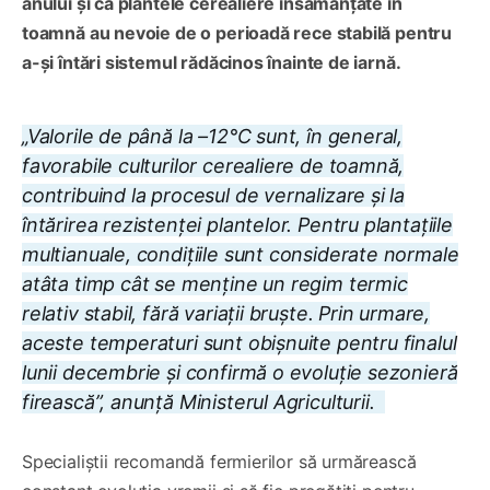
anului și că plantele cerealiere însămânțate în
toamnă au nevoie de o perioadă rece stabilă pentru
a-și întări sistemul rădăcinos înainte de iarnă.
„Valorile de până la –12°C sunt, în general,
favorabile culturilor cerealiere de toamnă,
contribuind la procesul de vernalizare și la
întărirea rezistenței plantelor. Pentru plantațiile
multianuale, condițiile sunt considerate normale
atâta timp cât se menține un regim termic
relativ stabil, fără variații bruște. Prin urmare,
aceste temperaturi sunt obișnuite pentru finalul
lunii decembrie și confirmă o evoluție sezonieră
firească”, anunță Ministerul Agriculturii.
Specialiștii recomandă fermierilor să urmărească