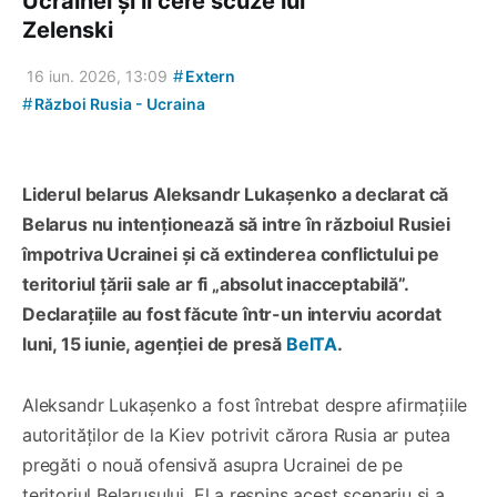
Ucrainei și îi cere scuze lui
Zelenski
#
16 iun. 2026, 13:09
Extern
#
Război Rusia - Ucraina
Liderul belarus Aleksandr Lukașenko a declarat că
Belarus nu intenționează să intre în războiul Rusiei
împotriva Ucrainei și că extinderea conflictului pe
teritoriul țării sale ar fi „absolut inacceptabilă”.
Declarațiile au fost făcute într-un interviu acordat
luni, 15 iunie, agenției de presă
BelTA
.
Aleksandr Lukașenko a fost întrebat despre afirmațiile
autorităților de la Kiev potrivit cărora Rusia ar putea
pregăti o nouă ofensivă asupra Ucrainei de pe
teritoriul Belarusului. El a respins acest scenariu și a