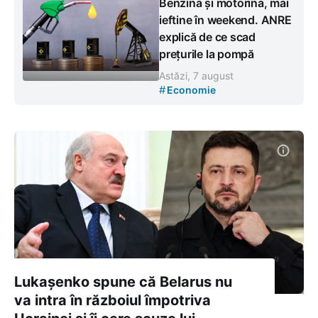
Benzina și motorina, mai
ieftine în weekend. ANRE
explică de ce scad
prețurile la pompă
Astăzi, 7 august
#
Economie
Lukașenko spune că Belarus nu
va intra în războiul împotriva