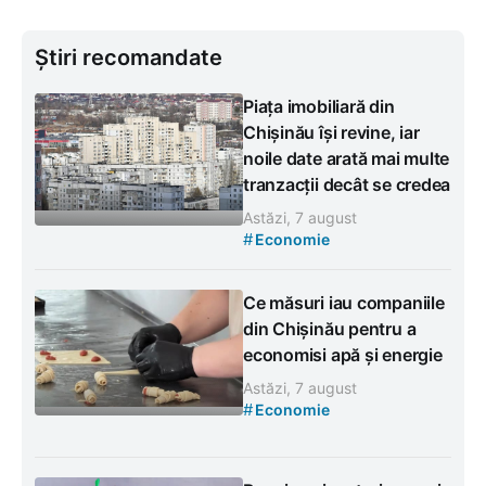
Știri recomandate
Piața imobiliară din
Chișinău își revine, iar
noile date arată mai multe
tranzacții decât se credea
Astăzi, 7 august
#
Economie
Ce măsuri iau companiile
din Chișinău pentru a
economisi apă și energie
Astăzi, 7 august
#
Economie