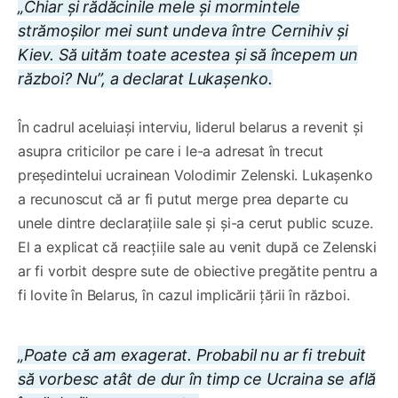
„Chiar și rădăcinile mele și mormintele
strămoșilor mei sunt undeva între Cernihiv și
Kiev. Să uităm toate acestea și să începem un
război? Nu”, a declarat Lukașenko.
În cadrul aceluiași interviu, liderul belarus a revenit și
asupra criticilor pe care i le-a adresat în trecut
președintelui ucrainean Volodimir Zelenski. Lukașenko
a recunoscut că ar fi putut merge prea departe cu
unele dintre declarațiile sale și și-a cerut public scuze.
El a explicat că reacțiile sale au venit după ce Zelenski
ar fi vorbit despre sute de obiective pregătite pentru a
fi lovite în Belarus, în cazul implicării țării în război.
„Poate că am exagerat. Probabil nu ar fi trebuit
să vorbesc atât de dur în timp ce Ucraina se află