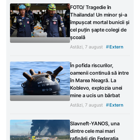
FOTO/ Tragedie în
Thailanda! Un minor și-a
împușcat mortal bunicii și
cel puțin șapte colegi de
școală
#
Astăzi, 7 august
Extern
În pofida riscurilor,
oamenii continuă să intre
în Marea Neagră. La
Koblevo, explozia unei
mine a ucis un bărbat
#
Astăzi, 7 august
Extern
Slavneft-YANOS, una
dintre cele mai mari
rafinării din Federația