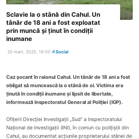
Sclavie la o stână din Cahul. Un
tânăr de 18 ani a fost exploatat
prin muncă și ținut în condiții
inumane
#
20 mart. 2025, 16:00
Social
Caz șocant în raionul Cahul. Un tânăr de 18 ani a fost
obligat să muncească la o stână de oi. Victima era
ținută în condiții inumane și lipsit de libertate,
informează Inspectoratul General al Poliției (IGP).
Ofițerii Direcției Investigații „Sud” a Inspectoratului
Național de Investigații (INI), în comun cu polițiștii din
Cahul, au documentat acțiunile proprietarului stânei de