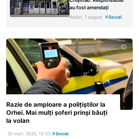
au fost amendați
#
Astăzi, 7 august
Social
Razie de amploare a polițiștilor la
Orhei. Mai mulți șoferi prinși băuți
la volan
#
20 mart. 2025, 15:33
Social