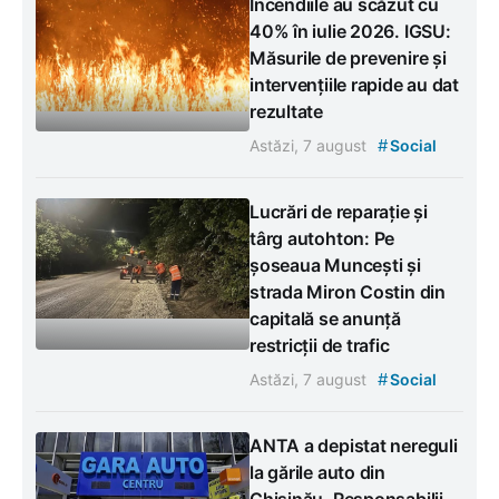
Incendiile au scăzut cu
40% în iulie 2026. IGSU:
Măsurile de prevenire și
intervențiile rapide au dat
rezultate
#
Astăzi, 7 august
Social
Lucrări de reparație și
târg autohton: Pe
șoseaua Muncești și
strada Miron Costin din
capitală se anunță
restricții de trafic
#
Astăzi, 7 august
Social
ANTA a depistat nereguli
la gările auto din
Chișinău. Responsabilii