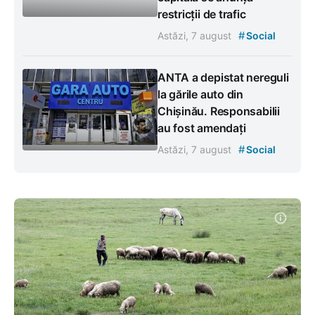
restricții de trafic
#
Astăzi, 7 august
Social
ANTA a depistat nereguli
la gările auto din
Chișinău. Responsabilii
au fost amendați
#
Astăzi, 7 august
Social