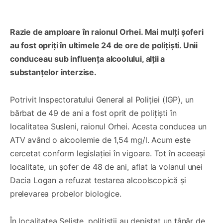
Razie de amploare în raionul Orhei. Mai mulți șoferi
au fost opriți în ultimele 24 de ore de polițiști. Unii
conduceau sub influența alcoolului, alții a
substanțelor interzise.
Potrivit Inspectoratului General al Poliției (IGP), un
bărbat de 49 de ani a fost oprit de polițiști în
localitatea Susleni, raionul Orhei. Acesta conducea un
ATV având o alcoolemie de 1,54 mg/l. Acum este
cercetat conform legislației în vigoare. Tot în aceeași
localitate, un șofer de 48 de ani, aflat la volanul unei
Dacia Logan a refuzat testarea alcoolscopică și
prelevarea probelor biologice.
În localitatea Seliște, polițiștii au depistat un tânăr de