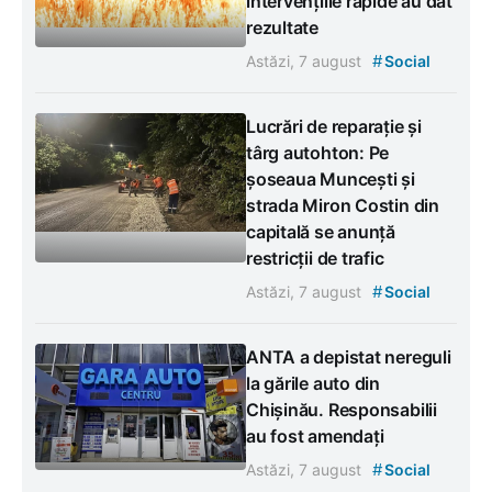
intervențiile rapide au dat
rezultate
#
Astăzi, 7 august
Social
Lucrări de reparație și
târg autohton: Pe
șoseaua Muncești și
strada Miron Costin din
capitală se anunță
restricții de trafic
#
Astăzi, 7 august
Social
ANTA a depistat nereguli
la gările auto din
Chișinău. Responsabilii
au fost amendați
#
Astăzi, 7 august
Social