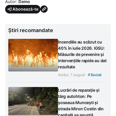
Autor:
Demo
Abonează-te
Știri recomandate
Incendiile au scăzut cu
40% în iulie 2026. IGSU:
Măsurile de prevenire și
intervențiile rapide au dat
rezultate
#
Astăzi, 7 august
Social
Lucrări de reparație și
târg autohton: Pe
șoseaua Muncești și
strada Miron Costin din
capitală se anunță