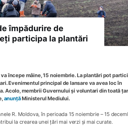
e împădurire de
i participa la plantări
 începe mâine, 15 noiembrie. La plantări pot partic
luntari. Evenimentul principal de lansare va avea loc în
ia. Acolo, membrii Guvernului și voluntari din toată ța
e,
anunță
Ministerul Mediului.
ioanele R. Moldova, în perioada 15 noiembrie – 15 decem
ribui la crearea unei țări mai verzi și mai curate.