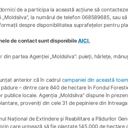
dornici de a participa la această acțiune să contacteze
 „Moldsilva”, la numărul de telefon 068589685, sau să 
informații despre disponibilitatea suprafețelor pentru pla
oanele de contact sunt disponibile
AICI
.
r din partea Agenției „Moldsilva”: puieți, hârlețe, mănuș
unțat anterior că în cadrul
campaniei din această toa
 pădure – dintre care 840 de hectare în Fondul Forestie
or publice locale. Agenția „Moldsilva” dispune în prezen
lantare, proveniți din cele 31 de pepiniere din întreaga
l Național de Extindere și Reabilitare a Pădurilor Gen
, prin care urmează să fie plantate 145.000 de hectare 