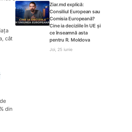
Ziar.md explică:
Consiliul European sau
Comisia Europeană?
Cine ia deciziile în UE și
iața
ce înseamnă asta
a, cât
pentru R. Moldova
Joi, 25 iunie
t
 de
5% din