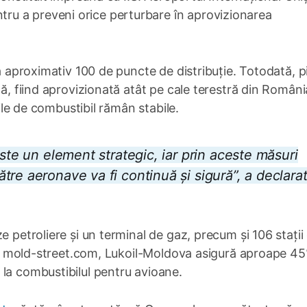
u a preveni orice perturbare în aprovizionarea
ră aproximativ 100 de puncte de distribuție. Totodată, p
tă, fiind aprovizionată atât pe cale terestră din Români
rile de combustibil rămân stabile.
este un element strategic, iar prin aceste măsuri
re aeronave va fi continuă și sigură”, a declara
e petroliere și un terminal de gaz, precum și 106 stații
ivit mold-street.com, Lukoil-Moldova asigură aproape 4
la combustibilul pentru avioane.