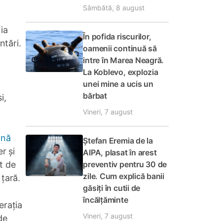
Sâmbătă, 8 august
ia
În pofida riscurilor,
ntări.
oamenii continuă să
intre în Marea Neagră.
La Koblevo, explozia
unei mine a ucis un
bărbat
i,
Vineri, 7 august
mnă
Ștefan Eremia de la
r și
AIPA, plasat în arest
preventiv pentru 30 de
t de
zile. Cum explică banii
 țară.
găsiți în cutii de
încălțăminte
erația
Vineri, 7 august
de