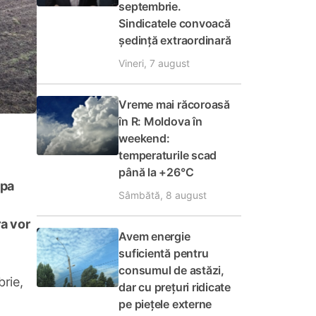
septembrie.
Sindicatele convoacă
ședință extraordinară
Vineri, 7 august
Vreme mai răcoroasă
în R: Moldova în
weekend:
temperaturile scad
până la +26°C
ipa
Sâmbătă, 8 august
ra vor
Avem energie
suficientă pentru
consumul de astăzi,
brie,
dar cu prețuri ridicate
pe piețele externe