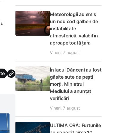
Meteorologii au emis
un nou cod galben de
la
instabilitate
atmosferică, valabil în
aproape toată țara
Vineri, 7 august
În lacul Dănceni au fost
te
găsite sute de pești
morți. Ministrul
Mediului a anunțat
verificări
Vineri, 7 august
ULTIMA ORĂ: Furtunile
au doborât circa 10