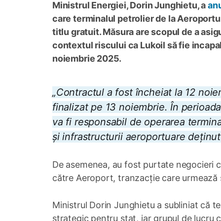
Ministrul Energiei, Dorin Junghietu, a
an
care terminalul petrolier de la Aeroportu
titlu gratuit. Măsura are scopul de a asig
contextul riscului ca Lukoil să fie incap
noiembrie 2025.
„Contractul a fost încheiat la 12 noie
finalizat pe 13 noiembrie. În perioad
va fi responsabil de operarea termina
și infrastructurii aeroportuare deținut
De asemenea, au fost purtate negocieri 
către Aeroport, tranzacție care urmează s
Ministrul Dorin Junghietu a subliniat că t
strategic pentru stat, iar grupul de lucru 