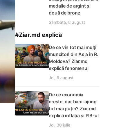
medalie de argint și
două de bronz
Sâmbătă, 8 august
#Ziar.md explică
De ce vin tot mai mulți
muncitori din Asia în R.
Moldova? Ziar.md
explică fenomenul
Joi, 6 august
De ce economia
crește, dar banii ajung
tot mai puțin? Ziar.md
explică inflația și PIB-ul
Joi, 30 iulie