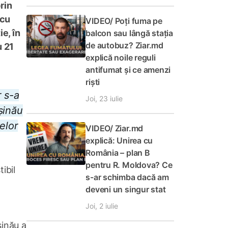
rin
 cu
VIDEO/ Poți fuma pe
e, în
balcon sau lângă stația
de autobuz? Ziar.md
u 21
explică noile reguli
antifumat și ce amenzi
riști
r s-a
Joi, 23 iulie
șinău
elor
VIDEO/ Ziar.md
explică: Unirea cu
România – plan B
pentru R. Moldova? Ce
ibil
s-ar schimba dacă am
deveni un singur stat
Joi, 2 iulie
șinău a