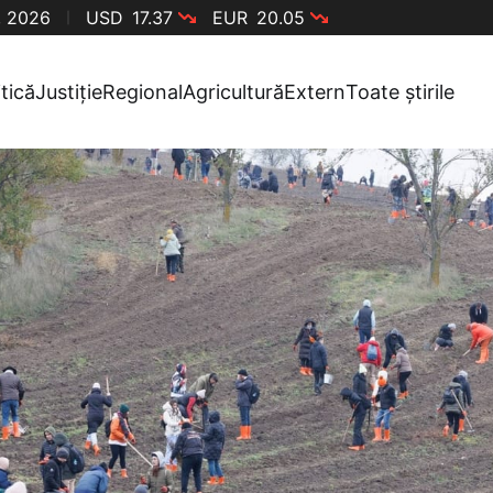
, 2026
USD
17.37
EUR
20.05
itică
Justiție
Regional
Agricultură
Extern
Toate știrile