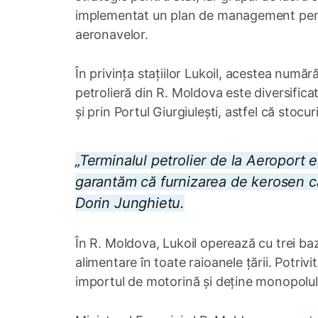
implementat un plan de management pentr
aeronavelor.
În privința stațiilor Lukoil, acestea numă
petrolieră din R. Moldova este diversifica
și prin Portul Giurgiulești, astfel că stocu
„Terminalul petrolier de la Aeroport 
garantăm că furnizarea de kerosen căt
Dorin Junghietu.
În R. Moldova, Lukoil operează cu trei baz
alimentare în toate raioanele țării. Potr
importul de motorină și deține monopolul 