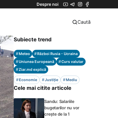
Despre noi
Caută
Subiecte trend
#
#
Meteo
Război Rusia - Ucraina
#
#
Uniunea Europeană
Curs valutar
#
Ziar.md explică
#
#
#
Economie
Justiție
Mediu
Cele mai citite articole
Sandu: Salariile
bugetarilor nu vor
crește de la 1