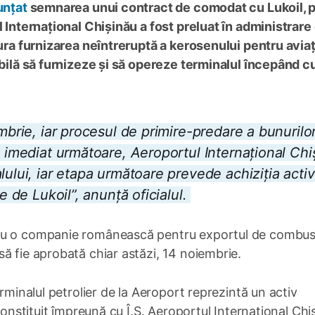
unțat
semnarea unui contract de comodat cu Lukoil, p
l Internațional Chișinău a fost preluat în administrare
ura furnizarea neîntreruptă a kerosenului pentru aviați
abilă să furnizeze și să opereze terminalul începând c
mbrie, iar procesul de primire-predare a bunurilo
a imediat următoare, Aeroportul Internațional Chi
lului, iar etapa următoare prevede achiziția activ
e de Lukoil”, anunță oficialul.
cu o companie românească pentru exportul de combust
ă fie aprobată chiar astăzi, 14 noiembrie.
erminalul petrolier de la Aeroport reprezintă un activ
constituit împreună cu Î.S. Aeroportul Internațional Chi