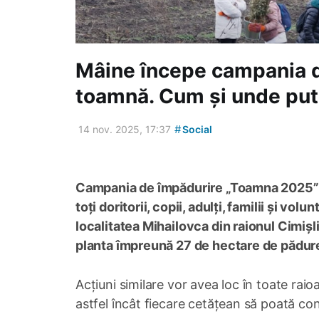
Mâine începe campania d
toamnă. Cum și unde puteț
#
14 nov. 2025, 17:37
Social
Campania de împădurire „Toamna 2025” va
toți doritorii, copii, adulți, familii și vo
localitatea Mihailovca din raionul Cimișl
planta împreună 27 de hectare de pădur
Acțiuni similare vor avea loc în toate ra
astfel încât fiecare cetățean să poată cont