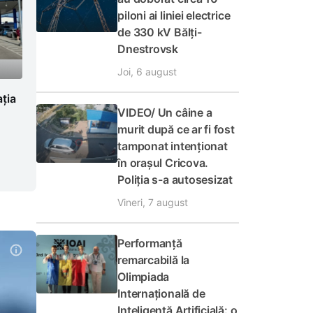
piloni ai liniei electrice
de 330 kV Bălți-
Dnestrovsk
Joi, 6 august
ația
VIDEO/ Un câine a
murit după ce ar fi fost
tamponat intenționat
în orașul Cricova.
Poliția s-a autosesizat
Vineri, 7 august
Performanță
remarcabilă la
Olimpiada
Internațională de
Inteligență Artificială: o