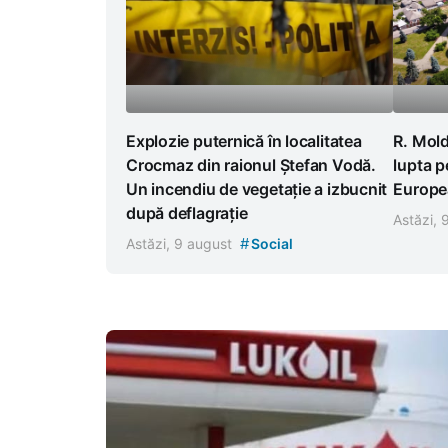
Explozie puternică în localitatea
R. Mold
Crocmaz din raionul Ștefan Vodă.
lupta p
Un incendiu de vegetație a izbucnit
Europea
după deflagrație
Astăzi,
#
Astăzi, 9 august
Social