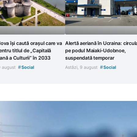
ova își caută orașul care va
Alertă aeriană în Ucraina: circul
entru titlul de „Capitală
pe podul Maiaki-Udobnoe,
nă a Culturii” în 2033
suspendată temporar
#
#
 9 august
Social
Astăzi, 9 august
Social