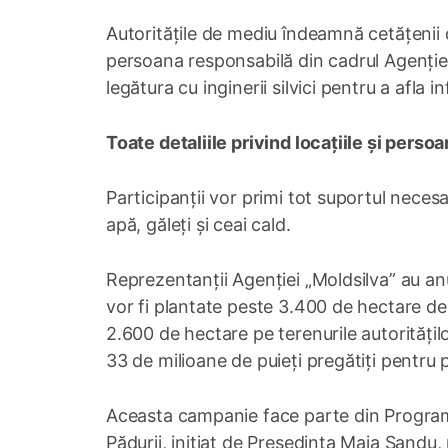
Autoritățile de mediu îndeamnă cetățenii 
persoana responsabilă din cadrul Agenției
legătura cu inginerii silvici pentru a afla 
Toate detaliile privind locațiile și pers
Participanții vor primi tot suportul necesa
apă, găleți și ceai cald.
Reprezentanții Agenției „Moldsilva” au an
vor fi plantate peste 3.400 de hectare de
2.600 de hectare pe terenurile autoritățil
33 de milioane de puieți pregătiți pentru p
Aceasta campanie face parte din Programu
Pădurii, inițiat de Președinta Maia Sandu