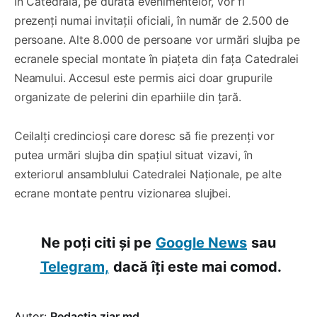
În Catedrală, pe durata evenimentelor, vor fi
prezenți numai invitații oficiali, în număr de 2.500 de
persoane. Alte 8.000 de persoane vor urmări slujba pe
ecranele special montate în piațeta din fața Catedralei
Neamului. Accesul este permis aici doar grupurile
organizate de pelerini din eparhiile din țară.
Ceilalți credincioși care doresc să fie prezenți vor
putea urmări slujba din spațiul situat vizavi, în
exteriorul ansamblului Catedralei Naționale, pe alte
ecrane montate pentru vizionarea slujbei.
Ne poți citi și pe
Google News
sau
Telegram,
dacă îți este mai comod.
Autor:
Redacția ziar.md