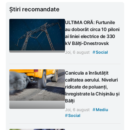
Știri recomandate
ULTIMA ORĂ: Furtunile
au doborât circa 10 piloni
ai liniei electrice de 330
kV Bălți-Dnestrovsk
#
Joi, 6 august
Social
Canicula a înrăutățit
calitatea aerului. Niveluri
ridicate de poluanți,
înregistrate la Chișinău și
Bălți
#
Joi, 6 august
Mediu
#
Social