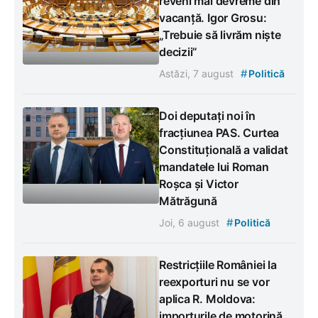
reveni mai devreme din
vacanță. Igor Grosu:
„Trebuie să livrăm niște
decizii”
#
Astăzi, 7 august
Politică
Doi deputați noi în
fracțiunea PAS. Curtea
Constituțională a validat
mandatele lui Roman
Roșca și Victor
Mătrăgună
#
Joi, 6 august
Politică
Restricțiile României la
reexporturi nu se vor
aplica R. Moldova:
importurile de motorină