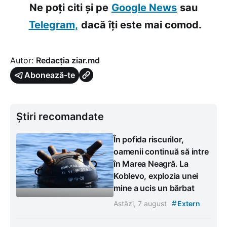
Ne poți citi și pe
Google News
sau
Telegram,
dacă îți este mai comod.
Autor:
Redacția ziar.md
Abonează-te
Știri recomandate
În pofida riscurilor,
oamenii continuă să intre
în Marea Neagră. La
Koblevo, explozia unei
mine a ucis un bărbat
#
Astăzi, 7 august
Extern