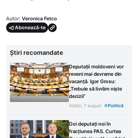
Autor:
Veronica Fetco
Abonează-te
Știri recomandate
Deputații moldoveni vor
reveni mai devreme din
vacanță. Igor Grosu:
„Trebuie să livrăm niște
decizii”
#
Astăzi, 7 august
Politică
Doi deputați noi în
fracțiunea PAS. Curtea