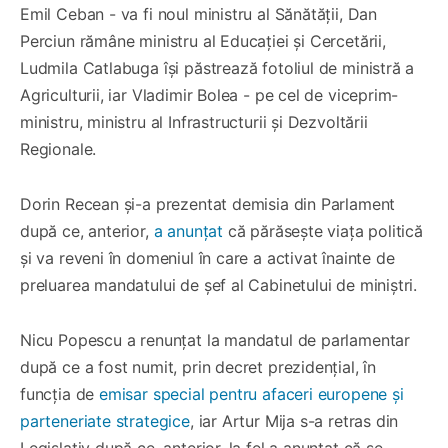
Emil Ceban - va fi noul ministru al Sănătății, Dan
Perciun rămâne ministru al Educației și Cercetării,
Ludmila Catlabuga își păstrează fotoliul de ministră a
Agriculturii, iar Vladimir Bolea - pe cel de viceprim-
ministru, ministru al Infrastructurii și Dezvoltării
Regionale.
Dorin Recean și-a prezentat demisia din Parlament
după ce, anterior,
a anunțat
că părăsește viața politică
și va reveni în domeniul în care a activat înainte de
preluarea mandatului de șef al Cabinetului de miniștri.
Nicu Popescu a renunțat la mandatul de parlamentar
după ce a fost numit, prin decret prezidențial, în
funcția de
emisar special pentru afaceri europene și
parteneriate strategice
, iar Artur Mija s-a retras din
Legislativ după ce, anterior, la fel a anunțat că se