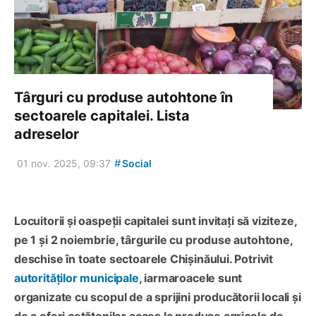
Târguri cu produse autohtone în
sectoarele capitalei. Lista
adreselor
#
01 nov. 2025, 09:37
Social
Locuitorii și oaspeții capitalei sunt invitați să viziteze,
pe 1 și 2 noiembrie, târgurile cu produse autohtone,
deschise în toate sectoarele Chișinăului. Potrivit
autorităților municipale
, iarmaroacele sunt
organizate cu scopul de a sprijini producătorii locali și