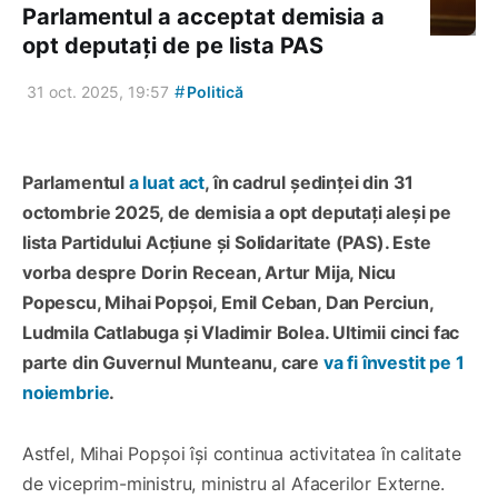
Parlamentul a acceptat demisia a
opt deputați de pe lista PAS
#
31 oct. 2025, 19:57
Politică
Parlamentul
a luat act
, în cadrul ședinței din 31
octombrie 2025, de demisia a opt deputați aleși pe
lista Partidului Acțiune și Solidaritate (PAS). Este
vorba despre Dorin Recean, Artur Mija, Nicu
Popescu, Mihai Popșoi, Emil Ceban, Dan Perciun,
Ludmila Catlabuga și Vladimir Bolea. Ultimii cinci fac
parte din Guvernul Munteanu, care
va fi învestit pe 1
noiembrie
.
Astfel, Mihai Popșoi își continua activitatea în calitate
de viceprim-ministru, ministru al Afacerilor Externe.