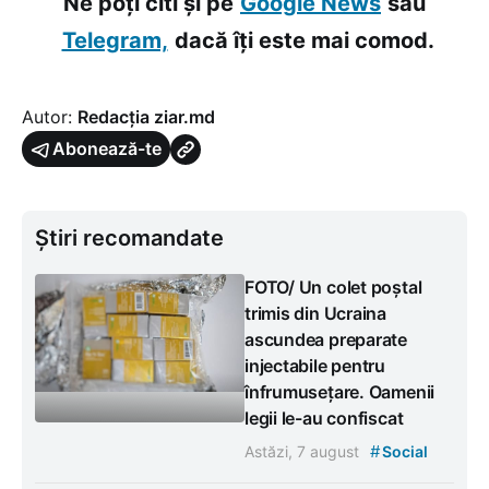
Ne poți citi și pe
Google News
sau
Telegram,
dacă îți este mai comod.
Autor:
Redacția ziar.md
Abonează-te
Știri recomandate
FOTO/ Un colet poștal
trimis din Ucraina
ascundea preparate
injectabile pentru
înfrumusețare. Oamenii
legii le-au confiscat
#
Astăzi, 7 august
Social