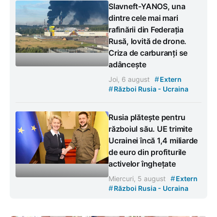
Slavneft-YANOS, una
dintre cele mai mari
rafinării din Federația
Rusă, lovită de drone.
Criza de carburanți se
adâncește
#
Joi, 6 august
Extern
#
Război Rusia - Ucraina
Rusia plătește pentru
războiul său. UE trimite
Ucrainei încă 1,4 miliarde
de euro din profiturile
activelor înghețate
#
Miercuri, 5 august
Extern
#
Război Rusia - Ucraina