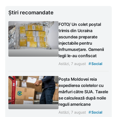
Știri recomandate
FOTO/ Un colet poștal
trimis din Ucraina
ascundea preparate
injectabile pentru
înfrumusețare. Oamenii
legii le-au confiscat
#
Astăzi, 7 august
Social
Poșta Moldovei reia
expedierea coletelor cu
mărfuri către SUA. Taxele
se calculează după noile
reguli americane
#
Astăzi, 7 august
Social