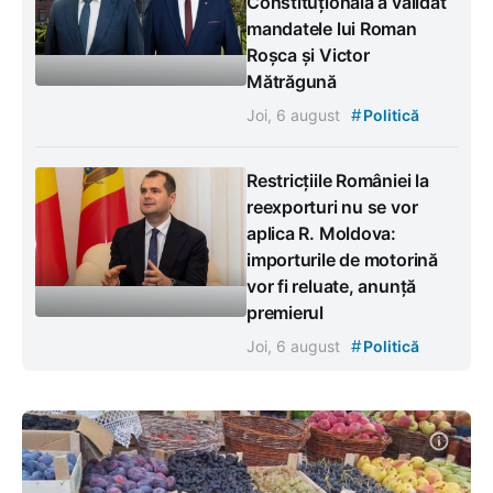
Constituțională a validat
mandatele lui Roman
Roșca și Victor
Mătrăgună
#
Joi, 6 august
Politică
Restricțiile României la
reexporturi nu se vor
aplica R. Moldova:
importurile de motorină
vor fi reluate, anunță
premierul
#
Joi, 6 august
Politică