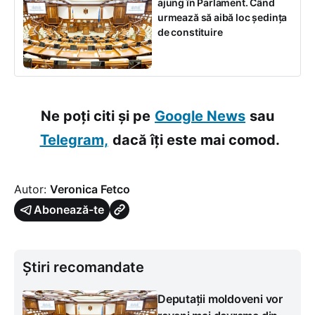
ajung în Parlament. Când
urmează să aibă loc ședința
de constituire
Ne poți citi și pe
Google News
sau
Telegram,
dacă îți este mai comod.
Autor:
Veronica Fetco
Abonează-te
Știri recomandate
Deputații moldoveni vor