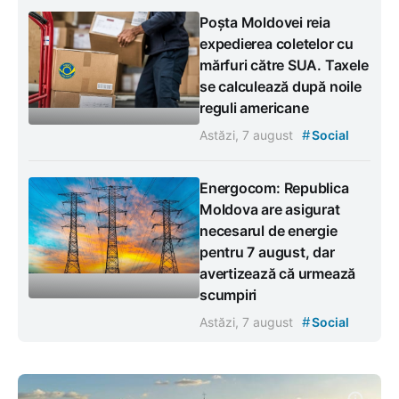
Poșta Moldovei reia
expedierea coletelor cu
mărfuri către SUA. Taxele
se calculează după noile
reguli americane
#
Astăzi, 7 august
Social
Energocom: Republica
Moldova are asigurat
necesarul de energie
pentru 7 august, dar
avertizează că urmează
scumpiri
#
Astăzi, 7 august
Social