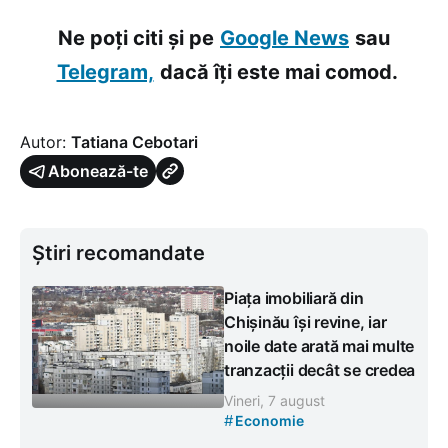
Ne poți citi și pe
Google News
sau
Telegram,
dacă îți este mai comod.
Autor:
Tatiana Cebotari
Abonează-te
Știri recomandate
Piața imobiliară din
Chișinău își revine, iar
noile date arată mai multe
tranzacții decât se credea
Vineri, 7 august
#
Economie