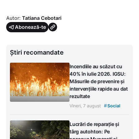
Autor:
Tatiana Cebotari
Abonează-te
Știri recomandate
Incendiile au scăzut cu
40% în iulie 2026. IGSU:
Măsurile de prevenire și
intervențiile rapide au dat
rezultate
#
Vineri, 7 august
Social
Lucrări de reparație și
târg autohton: Pe
șoseaua Muncești și