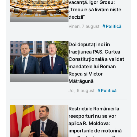
vacanță. Igor Grosu:
„Trebuie să livrăm niște
decizii”
#
Vineri, 7 august
Politică
Doi deputați noi în
fracțiunea PAS. Curtea
Constituțională a validat
mandatele lui Roman
Roșca și Victor
Mătrăgună
#
Joi, 6 august
Politică
Restricțiile României la
reexporturi nu se vor
aplica R. Moldova:
importurile de motorină