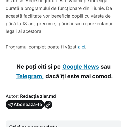
însoțesc. Accesul gratuit este valabil pe întreaga
durată a programului de funcționare din 1 iunie. De
această facilitate vor beneficia copiii cu vârsta de
până la 18 ani, precum și părinții sau reprezentanții
legali ai acestora.
Programul complet poate fi văzut
aici
.
Ne poți citi și pe
Google News
sau
Telegram,
dacă îți este mai comod.
Autor:
Redacția ziar.md
Abonează-te