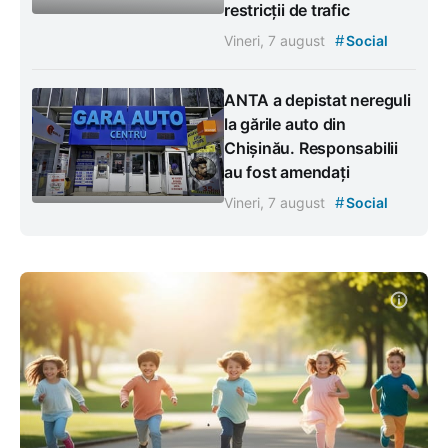
restricții de trafic
#
Vineri, 7 august
Social
ANTA a depistat nereguli
la gările auto din
Chișinău. Responsabilii
au fost amendați
#
Vineri, 7 august
Social