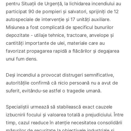
pentru Situații de Urgență, la lichidarea incendiului au
participat 90 de pompieri și salvatori, sprijiniți de 12
autospeciale de intervenție și 17 unități auxiliare.
Misiunea a fost complicată de specificul bunurilor
depozitate - utilaje tehnice, tractoare, anvelope și
cantități importante de ulei, materiale care au
favorizat propagarea rapidă a flăcărilor și degajarea
unui fum dens.
Deși incendiul a provocat distrugeri semnificative,
autoritățile confirmă că nicio persoană nu a avut de
suferit, evitându-se astfel o tragedie umană.
Specialiștii urmează să stabilească exact cauzele
izbucnirii focului și valoarea totală a prejudiciului. Între
timp, cazul readuce în atenție necesitatea consolidării
măsurilor de securitate la obiectivele industriale și