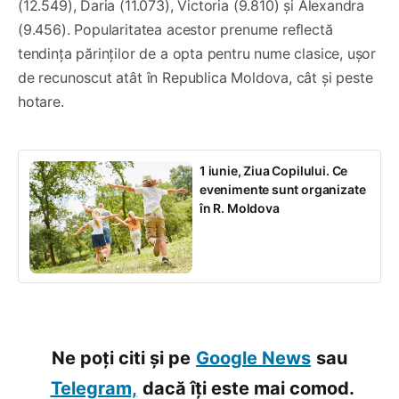
(12.549), Daria (11.073), Victoria (9.810) și Alexandra
(9.456). Popularitatea acestor prenume reflectă
tendința părinților de a opta pentru nume clasice, ușor
de recunoscut atât în Republica Moldova, cât și peste
hotare.
1 iunie, Ziua Copilului. Ce
evenimente sunt organizate
în R. Moldova
Ne poți citi și pe
Google News
sau
Telegram,
dacă îți este mai comod.