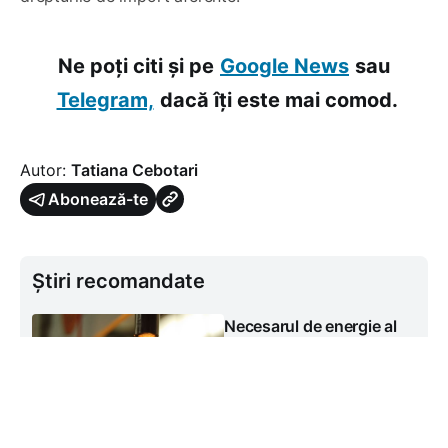
Ne poți citi și pe
Google News
sau
Telegram,
dacă îți este mai comod.
Autor:
Tatiana Cebotari
Abonează-te
Știri recomandate
Necesarul de energie al
Republicii Moldova este
acoperit 100% pentru
astăzi. Energocom a
rezervat peste 9.200
MWh