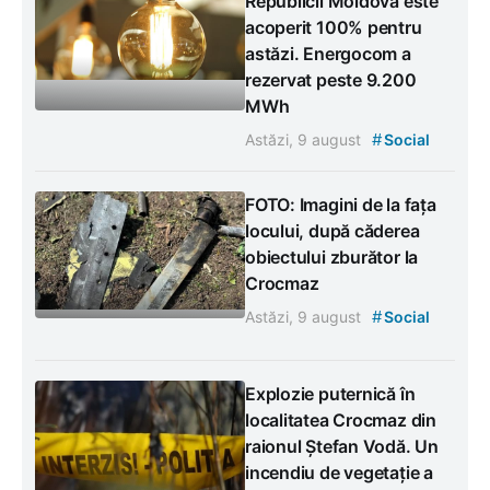
Republicii Moldova este
acoperit 100% pentru
astăzi. Energocom a
rezervat peste 9.200
MWh
#
Astăzi, 9 august
Social
FOTO: Imagini de la fața
locului, după căderea
obiectului zburător la
Crocmaz
#
Astăzi, 9 august
Social
Explozie puternică în
localitatea Crocmaz din
raionul Ștefan Vodă. Un
incendiu de vegetație a