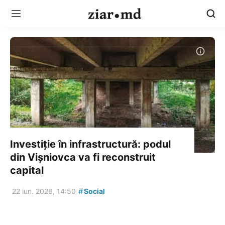
Investiție în infrastructură: podul
din Vișniovca va fi reconstruit
capital
#
22 iun. 2026, 14:50
Social