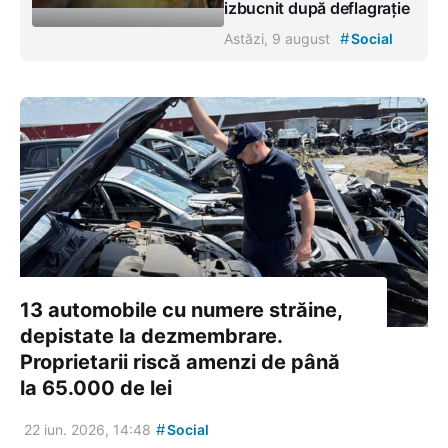
izbucnit după deflagrație
#
Astăzi, 9 august
Social
13 automobile cu numere străine,
depistate la dezmembrare.
Proprietarii riscă amenzi de până
la 65.000 de lei
#
22 iun. 2026, 14:48
Social