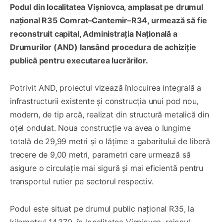
Podul din localitatea Vișniovca, amplasat pe drumul
național R35 Comrat–Cantemir–R34, urmează să fie
reconstruit capital, Administrația Națională a
Drumurilor (AND) lansând procedura de achiziție
publică pentru executarea lucrărilor.
Potrivit AND, proiectul vizează înlocuirea integrală a
infrastructurii existente și construcția unui pod nou,
modern, de tip arcă, realizat din structură metalică din
oțel ondulat. Noua construcție va avea o lungime
totală de 29,99 metri și o lățime a gabaritului de liberă
trecere de 9,00 metri, parametri care urmează să
asigure o circulație mai sigură și mai eficientă pentru
transportul rutier pe sectorul respectiv.
Podul este situat pe drumul public național R35, la
kilometrul 14,370, în localitatea Vișniovca, raionul