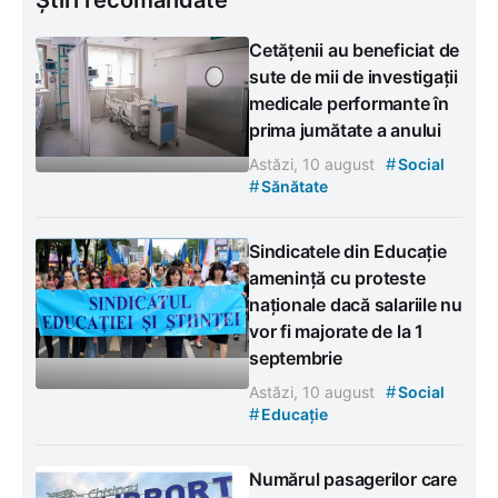
Cetățenii au beneficiat de
sute de mii de investigații
medicale performante în
prima jumătate a anului
#
Astăzi, 10 august
Social
#
Sănătate
Sindicatele din Educație
amenință cu proteste
naționale dacă salariile nu
vor fi majorate de la 1
septembrie
#
Astăzi, 10 august
Social
#
Educație
Numărul pasagerilor care