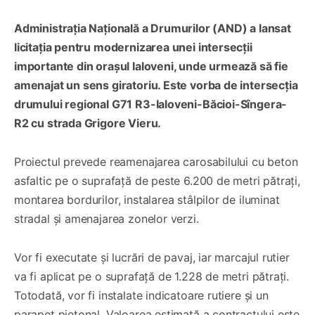
Administrația Națională a Drumurilor (AND) a lansat
licitația pentru modernizarea unei intersecții
importante din orașul Ialoveni, unde urmează să fie
amenajat un sens giratoriu. Este vorba de intersecția
drumului regional G71 R3-Ialoveni-Băcioi-Sîngera-
R2 cu strada Grigore Vieru.
Proiectul prevede reamenajarea carosabilului cu beton
asfaltic pe o suprafață de peste 6.200 de metri pătrați,
montarea bordurilor, instalarea stâlpilor de iluminat
stradal și amenajarea zonelor verzi.
Vor fi executate și lucrări de pavaj, iar marcajul rutier
va fi aplicat pe o suprafață de 1.228 de metri pătrați.
Totodată, vor fi instalate indicatoare rutiere și un
parapet pietonal. Valoarea estimată a contractului este