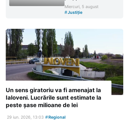
Miercuri, 5 august
#
Justiție
Un sens giratoriu va fi amenajat la
Ialoveni. Lucrările sunt estimate la
peste șase milioane de lei
#
29 iun. 2026, 13:03
Regional