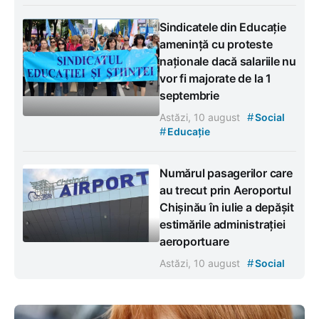
Sindicatele din Educație
amenință cu proteste
naționale dacă salariile nu
vor fi majorate de la 1
septembrie
#
Astăzi, 10 august
Social
#
Educație
Numărul pasagerilor care
au trecut prin Aeroportul
Chișinău în iulie a depășit
estimările administrației
aeroportuare
#
Astăzi, 10 august
Social