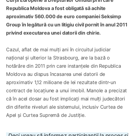
Curții Europene a Drepturilor Omului prin care
Republica Moldova a fost obligată să achite
aproximativ 560.000 de euro companiei Seksimp
Group în legătură cu un litigiu civil pornit în anul 2011
privind executarea unei datorii din chirie.
Cazul, aflat de mai mulți ani în circuitul judiciar
național și ulterior la Strasbourg, are la bază o
hotărâre din 2011 prin care instanțele din Republica
Moldova au dispus încasarea unei datorii de
aproximativ 1,12 milioane de lei rezultate dintr-un
contract de locațiune a unui imobil. Manole a precizat
că în acel dosar au fost implicați mai mulți judecători
din diferite niveluri ale sistemului, inclusiv Curtea de
Apel și Curtea Supremă de Justiție.
„Deci vreau să informez participanții la proces și