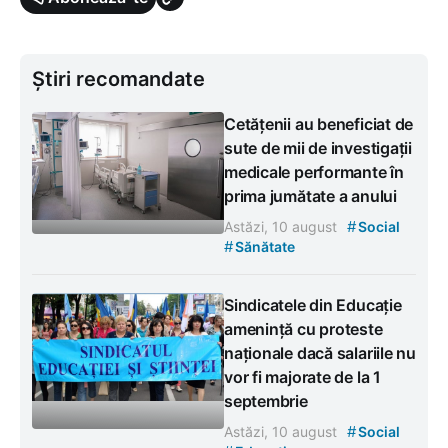
Știri recomandate
Cetățenii au beneficiat de
sute de mii de investigații
medicale performante în
prima jumătate a anului
#
Astăzi, 10 august
Social
#
Sănătate
Sindicatele din Educație
amenință cu proteste
naționale dacă salariile nu
vor fi majorate de la 1
septembrie
#
Astăzi, 10 august
Social