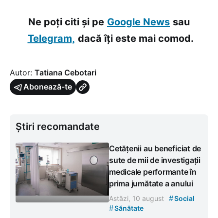
Ne poți citi și pe
Google News
sau
Telegram,
dacă îți este mai comod.
Autor:
Tatiana Cebotari
Abonează-te
Știri recomandate
Cetățenii au beneficiat de
sute de mii de investigații
medicale performante în
prima jumătate a anului
#
Astăzi, 10 august
Social
#
Sănătate