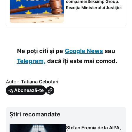
companiei Seksimp Group.
Reacția Ministerului Justiției
Ne poți citi și pe
Google News
sau
Telegram,
dacă îți este mai comod.
Autor:
Tatiana Cebotari
Abonează-te
Știri recomandate
Ștefan Eremia de la AIPA,