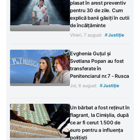
plasat în arest preventiv
pentru 30 de zile. Cum
explică banii găsiți în cutii
de încălțăminte
#
Vineri, 7 august
Justiție
Evghenia Guțul și
Svetlana Popan au fost
transferate în
Penitenciarul nr.7 - Rusca
#
Joi, 6 august
Justiție
Un bărbat a fost reținut în
flagrant, la Cimișlia, după
ce ar fi cerut 1.500 de
euro pentru a influența
polițiști