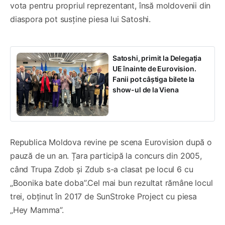
vota pentru propriul reprezentant, însă moldovenii din
diaspora pot susține piesa lui Satoshi.
Satoshi, primit la Delegația
UE înainte de Eurovision.
Fanii pot câștiga bilete la
show-ul de la Viena
Republica Moldova revine pe scena Eurovision după o
pauză de un an. Țara participă la concurs din 2005,
când Trupa Zdob și Zdub s-a clasat pe locul 6 cu
„Boonika bate doba”.Cel mai bun rezultat rămâne locul
trei, obținut în 2017 de SunStroke Project cu piesa
„Hey Mamma”.