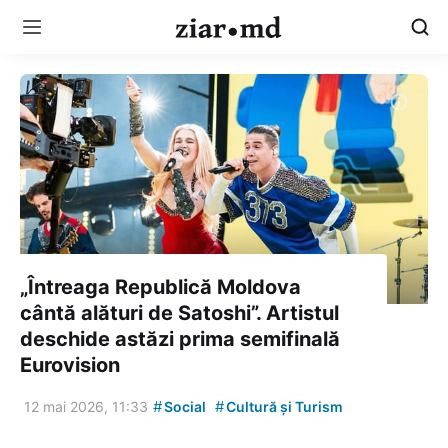
„Întreaga Republică Moldova
cântă alături de Satoshi”. Artistul
deschide astăzi prima semifinală
Eurovision
#
#
12 mai 2026, 11:33
Social
Cultură și Turism