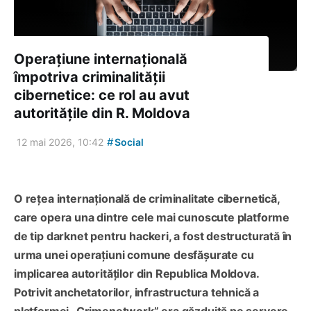
Operațiune internațională
împotriva criminalității
cibernetice: ce rol au avut
autoritățile din R. Moldova
#
12 mai 2026, 10:42
Social
O rețea internațională de criminalitate cibernetică,
care opera una dintre cele mai cunoscute platforme
de tip darknet pentru hackeri, a fost destructurată în
urma unei operațiuni comune desfășurate cu
implicarea autorităților din Republica Moldova.
Potrivit anchetatorilor, infrastructura tehnică a
platformei „Crimenetwork” era găzduită pe servere