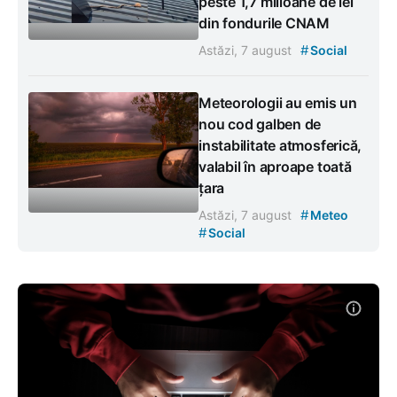
peste 1,7 milioane de lei
din fondurile CNAM
#
Astăzi, 7 august
Social
Meteorologii au emis un
nou cod galben de
instabilitate atmosferică,
valabil în aproape toată
țara
#
Astăzi, 7 august
Meteo
#
Social