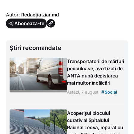
Autor:
Redacția ziar.md
Abonează-te
Știri recomandate
Transportatorii de mărfuri
periculoase, avertizați de
ANTA după depistarea
mai multor încălcări
#
Astăzi, 7 august
Social
Acoperișul blocului
curativ al Spitalului
Raional Leova, reparat cu