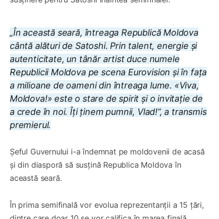
„În această seară, întreaga Republică Moldova
cântă alături de Satoshi. Prin talent, energie și
autenticitate, un tânăr artist duce numele
Republicii Moldova pe scena Eurovision și în fața
a milioane de oameni din întreaga lume. «Viva,
Moldova!» este o stare de spirit și o invitație de
a crede în noi. Îți ținem pumnii, Vlad!”, a transmis
premierul.
Șeful Guvernului i-a îndemnat pe moldovenii de acasă
și din diasporă să susțină Republica Moldova în
această seară.
În prima semifinală vor evolua reprezentanții a 15 țări,
dintre care doar 10 se vor califica în marea finală,