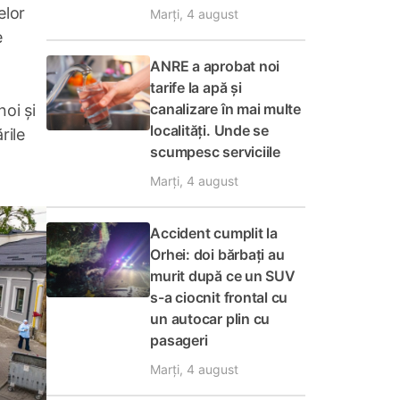
elor
Marți, 4 august
e
ANRE a aprobat noi
tarife la apă și
canalizare în mai multe
noi și
localități. Unde se
rile
scumpesc serviciile
Marți, 4 august
Accident cumplit la
Orhei: doi bărbați au
murit după ce un SUV
s-a ciocnit frontal cu
un autocar plin cu
pasageri
Marți, 4 august