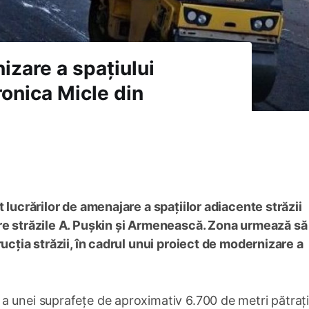
izare a spațiului
ronica Micle din
 lucrărilor de amenajare a spațiilor adiacente străzii
re străzile A. Pușkin și Armenească. Zona urmează să 
rucția străzii, în cadrul unui proiect de modernizare a
 unei suprafețe de aproximativ 6.700 de metri pătrați