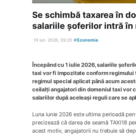
Se schimbă taxarea în dom
salariile șoferilor intră î
#
19 iun. 2026, 09:20
Economie
Începând cu 1 iulie 2026, salariile șofer
taxi vor fi impozitate conform regimului 
regimul special aplicat până acum acestei 
ceilalți angajatori din domeniul taxi vor 
salariilor după aceleași reguli care se apl
Luna iunie 2026 este ultima perioadă pentr
precizează că darea de seamă TAXI18 pen
acest motiv, angajatorii nu trebuie să de