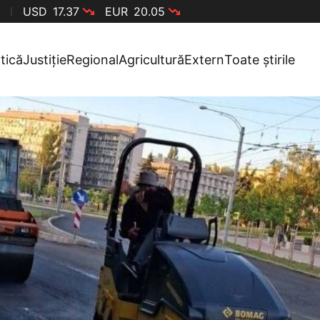
USD
17.37
EUR
20.05
itică
Justiție
Regional
Agricultură
Extern
Toate știrile