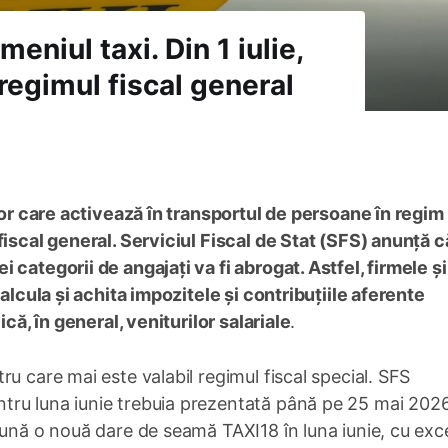
eniul taxi. Din 1 iulie,
n regimul fiscal general
ilor care activează în transportul de persoane în regim
fiscal general. Serviciul Fiscal de Stat (SFS) anunță c
categorii de angajați va fi abrogat. Astfel, firmele și
calcula și achita impozitele și contribuțiile aferente
ică, în general, veniturilor salariale
.
u care mai este valabil regimul fiscal special. SFS
tru luna iunie trebuia prezentată până pe 25 mai 2026
pună o nouă dare de seamă TAXI18 în luna iunie, cu exc