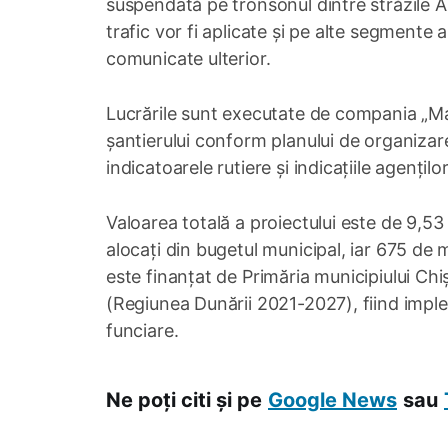
suspendată pe tronsonul dintre străzile A. 
trafic vor fi aplicate și pe alte segmente 
comunicate ulterior.
Lucrările sunt executate de compania „Ma
șantierului conform planului de organizare
indicatoarele rutiere și indicațiile agenților
Valoarea totală a proiectului este de 9,53 
alocați din bugetul municipal, iar 675 de m
este finanțat de Primăria municipiului Ch
(Regiunea Dunării 2021-2027), fiind implem
funciare.
Ne poți citi și pe
Google News
sau