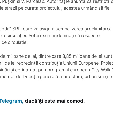
Pușkin și V. Pârcălab. Autoritățile anunță că restricții 
ale străzii pe durata proiectului, acestea urmând să fie
gda” SRL, care va asigura semnalizarea și delimitarea
 a circulației. Șoferii sunt îndemnați să respecte
 de circulație.
de milioane de lei, dintre care 8,85 milioane de lei sunt
ii de lei reprezintă contribuția Uniunii Europene. Proie
ișinău și cofinanțat prin programul european City Walk 
entat de Direcția generală arhitectură, urbanism și rel
Telegram,
dacă îți este mai comod.