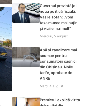
Guvernul prezintă joi
noua politică fiscală.
Vasile Tofan: „Vom
taxa munca mai puțin
și viciile mai mult”
Miercuri, 5 august
Apă și canalizare mai
scumpe pentru
consumatorii casnici
din Chișinău. Noile
tarife, aprobate de
ANRE
Marți, 4 august
Premierul explică vizita
i
delegației din