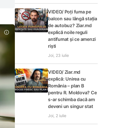
VIDEO/ Poți fuma pe
balcon sau lângă stația
de autobuz? Ziar.md
explică noile reguli
antifumat și ce amenzi
riști
Joi, 23 iulie
VIDEO/ Ziar.md
explică: Unirea cu
România – plan B
pentru R. Moldova? Ce
s-ar schimba dacă am
deveni un singur stat
Joi, 2 iulie