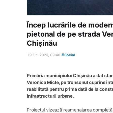
Încep lucrările de modern
pietonal de pe strada Ve
Chișinău
#
19 iun. 2026, 09:40
Social
Primăria municipiului Chișinău a dat start
Veronica Micle, pe tronsonul cuprins înt
reabilitată pentru prima dată de la const
infrastructurii urbane.
Proiectul vizează reamenajarea completă a