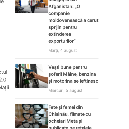
de
Afganistan: „O
companie
moldovenească a cerut
sprijin pentru
extinderea
exporturilor”
Marți, 4 august
Vești bune pentru
ctul
șoferi! Mâine, benzina
2.0
și motorina se ieftinesc
ații
Miercuri, 5 august
Fete și femei din
Chișinău, filmate cu
ochelari Meta și
publicate pe rețelele