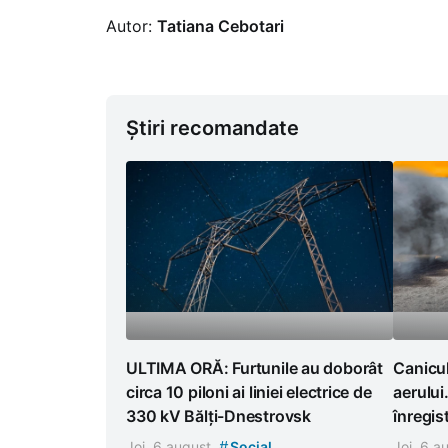
Autor:
Tatiana Cebotari
Știri recomandate
ULTIMA ORĂ: Furtunile au doborât
Canicul
circa 10 piloni ai liniei electrice de
aerului
330 kV Bălți-Dnestrovsk
înregist
#
Joi, 6 august
Social
Joi, 6 