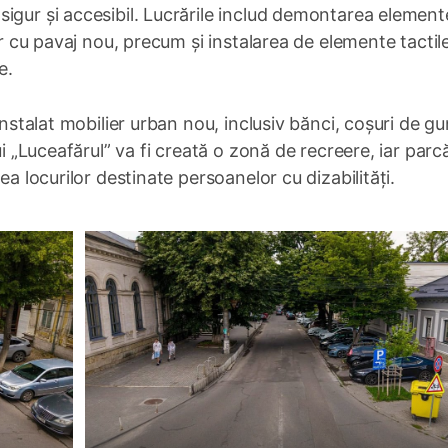
igur și accesibil. Lucrările includ demontarea element
or cu pavaj nou, precum și instalarea de elemente tactil
e.
instalat mobilier urban nou, inclusiv bănci, coșuri de gu
ui „Luceafărul” va fi creată o zonă de recreere, iar parcă
ea locurilor destinate persoanelor cu dizabilități.