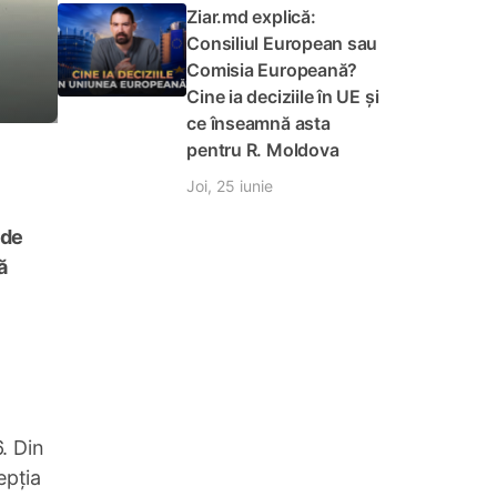
Ziar.md explică:
Consiliul European sau
Comisia Europeană?
Cine ia deciziile în UE și
ce înseamnă asta
pentru R. Moldova
Joi, 25 iunie
 de
ă
. Din
epția