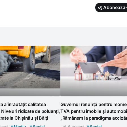
Abonează-
a a înrăutățit calitatea
Guvernul renunță pentru momen
. Niveluri ridicate de poluanți,
TVA pentru imobile și automobi
rate la Chișinău și Bălți
„Rămânem la paradigma accizări
#
#
#
august
Mediu
Social
Joi, 6 august
Social