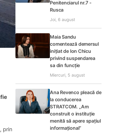
Penitenciarul nr.7 -
Rusca
Joi, 6 august
Maia Sandu
comentează demersul
inițiat de Ion Chicu
privind suspendarea
sa din funcție
Miercuri, 5 august
Ana Revenco pleacă de
fie
la conducerea
STRATCOM. „Am
construit o instituție
menită să apere spațiul
informațional”
, prin