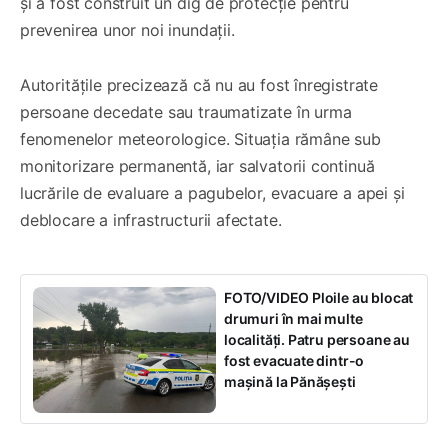
și a fost construit un dig de protecție pentru
prevenirea unor noi inundații.
Autoritățile precizează că nu au fost înregistrate
persoane decedate sau traumatizate în urma
fenomenelor meteorologice. Situația rămâne sub
monitorizare permanentă, iar salvatorii continuă
lucrările de evaluare a pagubelor, evacuare a apei și
deblocare a infrastructurii afectate.
FOTO/VIDEO Ploile au blocat
drumuri în mai multe
localități. Patru persoane au
fost evacuate dintr-o
mașină la Pănășești