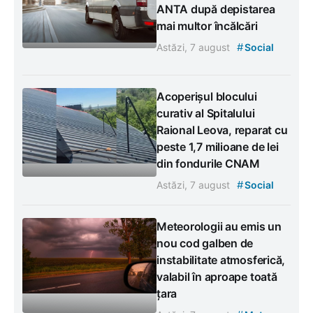
ANTA după depistarea
mai multor încălcări
#
Astăzi, 7 august
Social
Acoperișul blocului
curativ al Spitalului
Raional Leova, reparat cu
peste 1,7 milioane de lei
din fondurile CNAM
#
Astăzi, 7 august
Social
Meteorologii au emis un
nou cod galben de
instabilitate atmosferică,
valabil în aproape toată
țara