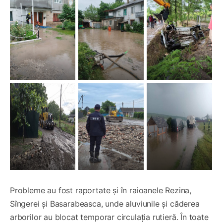
Probleme au fost raportate și în raioanele Rezina,
Sîngerei și Basarabeasca, unde aluviunile și căderea
arborilor au blocat temporar circulația rutieră. În toate