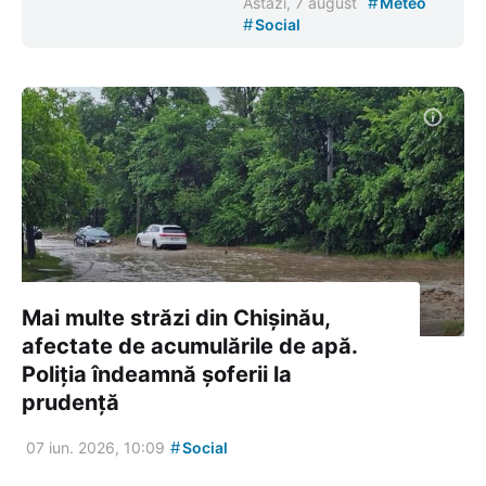
#
Astăzi, 7 august
Meteo
#
Social
Mai multe străzi din Chișinău,
afectate de acumulările de apă.
Poliția îndeamnă șoferii la
prudență
#
07 iun. 2026, 10:09
Social