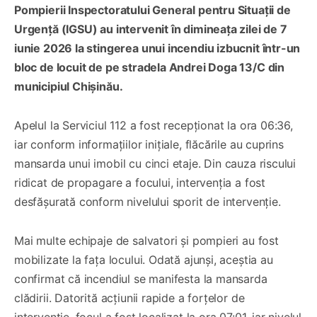
Pompierii Inspectoratului General pentru Situații de
Urgență (IGSU) au intervenit în dimineața zilei de 7
iunie 2026 la stingerea unui incendiu izbucnit într-un
bloc de locuit de pe stradela Andrei Doga 13/C din
municipiul Chișinău.
Apelul la Serviciul 112 a fost recepționat la ora 06:36,
iar conform informațiilor inițiale, flăcările au cuprins
mansarda unui imobil cu cinci etaje. Din cauza riscului
ridicat de propagare a focului, intervenția a fost
desfășurată conform nivelului sporit de intervenție.
Mai multe echipaje de salvatori și pompieri au fost
mobilizate la fața locului. Odată ajunși, aceștia au
confirmat că incendiul se manifesta la mansarda
clădirii. Datorită acțiunii rapide a forțelor de
intervenție, focul a fost localizat la ora 07:01, iar nivelul