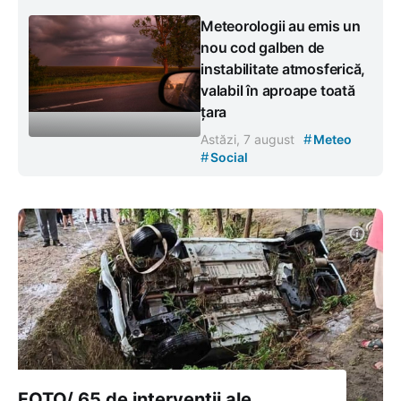
Meteorologii au emis un
nou cod galben de
instabilitate atmosferică,
valabil în aproape toată
țara
#
Astăzi, 7 august
Meteo
#
Social
FOTO/ 65 de intervenții ale