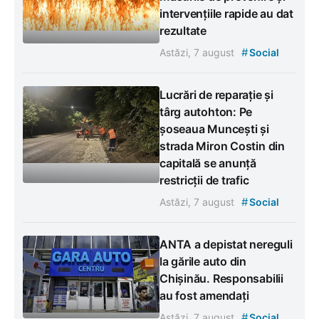
intervențiile rapide au dat
rezultate
#
Astăzi, 7 august
Social
Lucrări de reparație și
târg autohton: Pe
șoseaua Muncești și
strada Miron Costin din
capitală se anunță
restricții de trafic
#
Astăzi, 7 august
Social
ANTA a depistat nereguli
la gările auto din
Chișinău. Responsabilii
au fost amendați
#
Astăzi, 7 august
Social