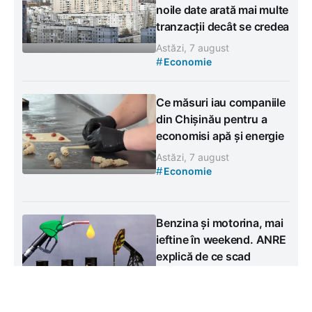
noile date arată mai multe
tranzacții decât se credea
Astăzi, 7 august
#
Economie
Ce măsuri iau companiile
din Chișinău pentru a
economisi apă și energie
Astăzi, 7 august
#
Economie
Benzina și motorina, mai
ieftine în weekend. ANRE
explică de ce scad
prețurile la pompă
Astăzi, 7 august
#
Economie