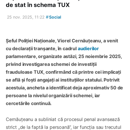
de stat în schema TUX
#
25 nov. 2025, 11:22
Social
Șeful Poliției Naționale, Viorel Cernăuțeanu, a venit
cu declarații tranșante, în cadrul
audierilor
parlamentare, organizate astăzi, 25 noiembrie 2025,
privind investigarea schemei de investiții
frauduloase TUX, confirmând că printre cei implicați
se află și foști angajați ai instituțiilor statului. Potrivit
acestuia, ancheta a identificat deja aproximativ 50 de
persoane la nivelul organizării schemei, iar
cercetările continuă.
Cernăuțeanu a subliniat că procesul penal avansează
strict „de la faptă la persoană”, iar funcția sau trecutul