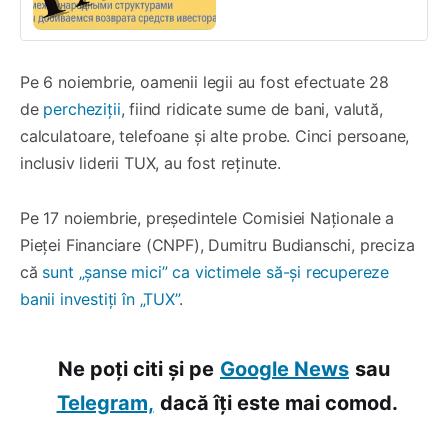
Pe 6 noiembrie, oamenii legii au fost efectuate 28
de
percheziții
, fiind ridicate sume de bani, valută,
calculatoare, telefoane și alte probe. Cinci persoane,
inclusiv liderii TUX, au fost reținute.
Pe 17 noiembrie, președintele Comisiei Naționale a
Pieței Financiare (CNPF), Dumitru Budianschi, preciza
că
sunt „șanse mici” ca victimele să-și recupereze
banii investiți în „TUX”
.
Ne poți citi și pe
Google News
sau
Telegram,
dacă îți este mai comod.