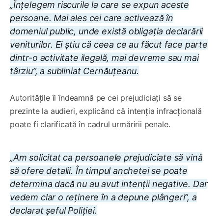
„Înțelegem riscurile la care se expun aceste
persoane. Mai ales cei care activează în
domeniul public, unde există obligația declarării
veniturilor. Ei știu că ceea ce au făcut face parte
dintr-o activitate ilegală, mai devreme sau mai
târziu”, a subliniat Cernăuțeanu.
Autoritățile îi îndeamnă pe cei prejudiciați să se
prezinte la audieri, explicând că intenția infracțională
poate fi clarificată în cadrul urmăririi penale.
„Am solicitat ca persoanele prejudiciate să vină
să ofere detalii. În timpul anchetei se poate
determina dacă nu au avut intenții negative. Dar
vedem clar o reținere în a depune plângeri”, a
declarat șeful Poliției.