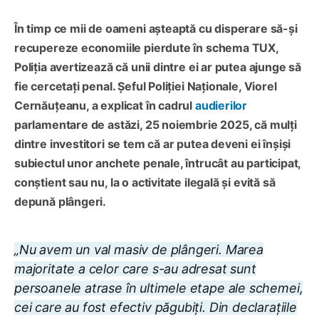
În timp ce mii de oameni așteaptă cu disperare să-și
recupereze economiile pierdute în schema TUX,
Poliția avertizează că unii dintre ei ar putea ajunge să
fie cercetați penal. Șeful Poliției Naționale, Viorel
Cernăuțeanu, a explicat în cadrul
audierilor
parlamentare de astăzi, 25 noiembrie 2025, că mulți
dintre investitori se tem că ar putea deveni ei înșiși
subiectul unor anchete penale, întrucât au participat,
conștient sau nu, la o activitate ilegală și evită să
depună plângeri.
„Nu avem un val masiv de plângeri. Marea
majoritate a celor care s-au adresat sunt
persoanele atrase în ultimele etape ale schemei,
cei care au fost efectiv păgubiți. Din declarațiile