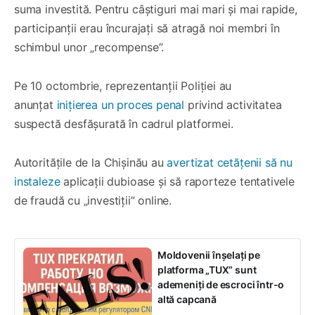
suma investită. Pentru câștiguri mai mari și mai rapide,
participanții erau încurajați să atragă noi membri în
schimbul unor „recompense”.
Pe 10 octombrie, reprezentanții Poliției au
anunțat
inițierea un proces penal
privind activitatea
suspectă desfășurată în cadrul platformei.
Autoritățile de la Chișinău au
avertizat cetățenii să nu
instaleze
aplicații dubioase și să raporteze tentativele
de fraudă cu „investiții” online.
Moldovenii înșelați pe
platforma „TUX” sunt
ademeniți de escroci într-o
altă capcană