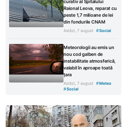
curativ al Spitalului
Raional Leova, reparat cu
peste 1,7 milioane de lei
din fondurile CNAM
#
Astăzi, 7 august
Social
Meteorologii au emis un
nou cod galben de
instabilitate atmosferică,
valabil în aproape toată
țara
#
Astăzi, 7 august
Meteo
#
Social