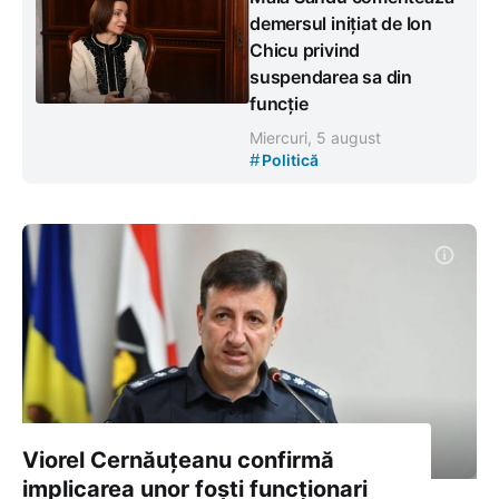
demersul inițiat de Ion
Chicu privind
suspendarea sa din
funcție
Miercuri, 5 august
#
Politică
Viorel Cernăuțeanu confirmă
implicarea unor foști funcționari