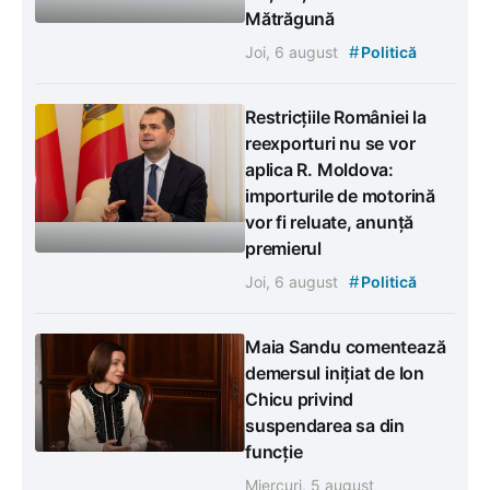
Mătrăgună
#
Joi, 6 august
Politică
Restricțiile României la
reexporturi nu se vor
aplica R. Moldova:
importurile de motorină
vor fi reluate, anunță
premierul
#
Joi, 6 august
Politică
Maia Sandu comentează
demersul inițiat de Ion
Chicu privind
suspendarea sa din
funcție
Miercuri, 5 august