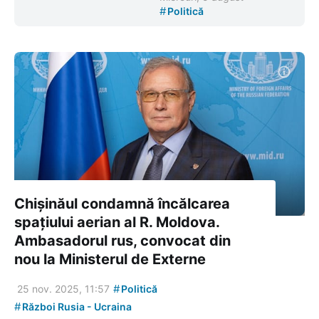
#
Politică
Chișinăul condamnă încălcarea
spațiului aerian al R. Moldova.
Ambasadorul rus, convocat din
nou la Ministerul de Externe
#
25 nov. 2025, 11:57
Politică
#
Război Rusia - Ucraina