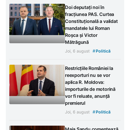
Doi deputați noi în
fracțiunea PAS. Curtea
Constituțională a validat
mandatele lui Roman
Roșca și Victor
Mătrăgună
#
Joi, 6 august
Politică
Restricțiile României la
reexporturi nu se vor
aplica R. Moldova:
importurile de motorină
vor fi reluate, anunță
premierul
#
Joi, 6 august
Politică
Maia Sandu comentează