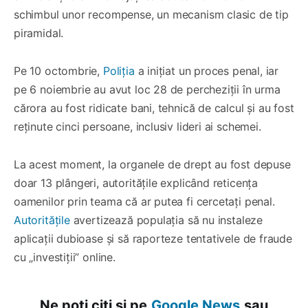
schimbul unor recompense, un mecanism clasic de tip
piramidal.
Pe 10 octombrie,
Poliția
a inițiat un proces penal, iar
pe 6 noiembrie au avut loc 28 de percheziții în urma
cărora au fost ridicate bani, tehnică de calcul și au fost
reținute cinci persoane, inclusiv lideri ai schemei.
La acest moment, la organele de drept au fost depuse
doar 13 plângeri, autoritățile explicând reticența
oamenilor prin teama că ar putea fi cercetați penal.
Autoritățile
avertizează populația să nu instaleze
aplicații dubioase și să raporteze tentativele de fraude
cu „investiții” online.
Ne poți citi și pe
Google News
sau