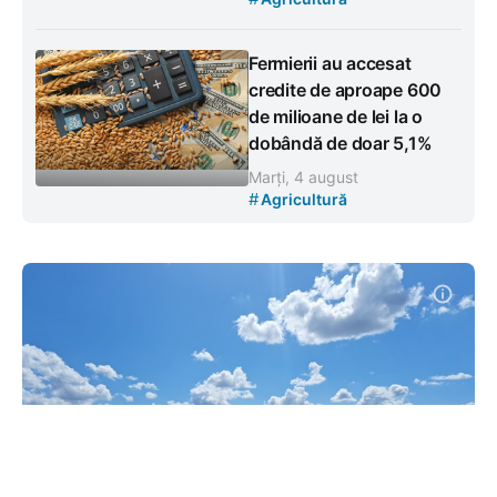
Fermierii au accesat
credite de aproape 600
de milioane de lei la o
dobândă de doar 5,1%
Marți, 4 august
#
Agricultură