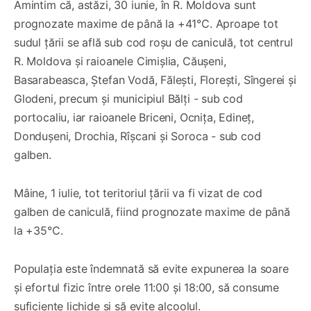
Amintim că, astăzi, 30 iunie, în R. Moldova sunt
prognozate maxime de până la +41°C. Aproape tot
sudul țării se află sub cod roșu de caniculă, tot centrul
R. Moldova și raioanele Cimișlia, Căușeni,
Basarabeasca, Ștefan Vodă, Fălești, Florești, Sîngerei și
Glodeni, precum și municipiul Bălți - sub cod
portocaliu, iar raioanele Briceni, Ocnița, Edineț,
Dondușeni, Drochia, Rîșcani și Soroca - sub cod
galben.
Mâine, 1 iulie, tot teritoriul țării va fi vizat de cod
galben de caniculă, fiind prognozate maxime de până
la +35°C.
Populația este îndemnată să evite expunerea la soare
și efortul fizic între orele 11:00 și 18:00, să consume
suficiente lichide și să evite alcoolul.