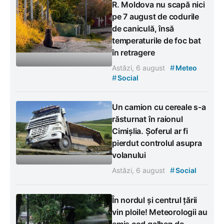
R. Moldova nu scapă nici
pe 7 august de codurile
de caniculă, însă
temperaturile de foc bat
în retragere
#
Astăzi, 6 august
Meteo
#
Social
Un camion cu cereale s-a
răsturnat în raionul
Cimișlia. Șoferul ar fi
pierdut controlul asupra
volanului
#
Astăzi, 6 august
Social
În nordul și centrul țării
vin ploile! Meteorologii au