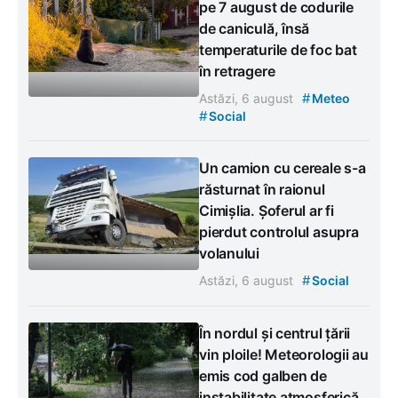
pe 7 august de codurile
de caniculă, însă
temperaturile de foc bat
în retragere
#
Astăzi, 6 august
Meteo
#
Social
Un camion cu cereale s-a
răsturnat în raionul
Cimișlia. Șoferul ar fi
pierdut controlul asupra
volanului
#
Astăzi, 6 august
Social
În nordul și centrul țării
vin ploile! Meteorologii au
emis cod galben de
instabilitate atmosferică