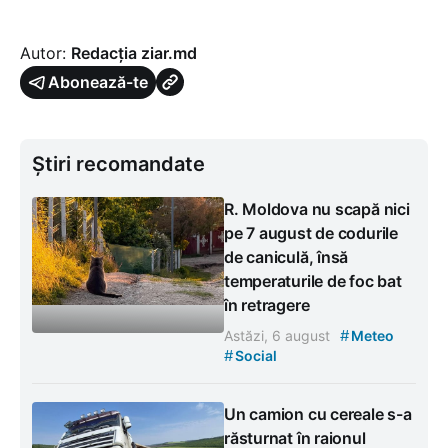
Autor:
Redacția ziar.md
Abonează-te
Știri recomandate
R. Moldova nu scapă nici
pe 7 august de codurile
de caniculă, însă
temperaturile de foc bat
în retragere
#
Astăzi, 6 august
Meteo
#
Social
Un camion cu cereale s-a
răsturnat în raionul