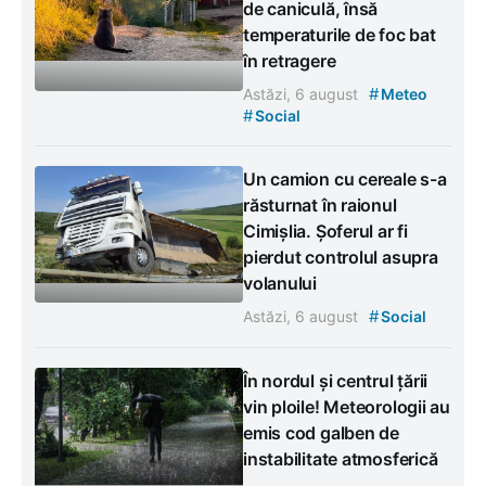
de caniculă, însă
temperaturile de foc bat
în retragere
#
Astăzi, 6 august
Meteo
#
Social
Un camion cu cereale s-a
răsturnat în raionul
Cimișlia. Șoferul ar fi
pierdut controlul asupra
volanului
#
Astăzi, 6 august
Social
În nordul și centrul țării
vin ploile! Meteorologii au
emis cod galben de
instabilitate atmosferică