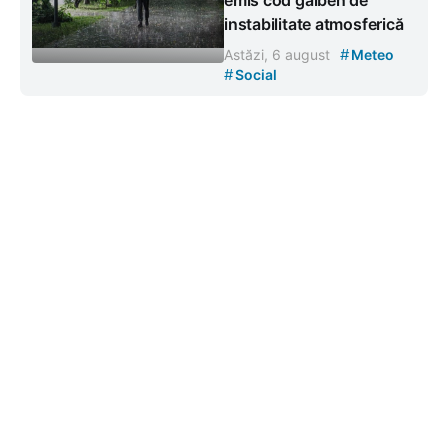
emis cod galben de
instabilitate atmosferică
#
Astăzi, 6 august
Meteo
#
Social
Contacte