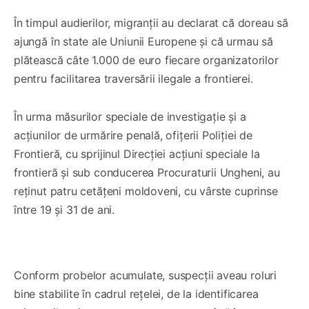
În timpul audierilor, migranții au declarat că doreau să
ajungă în state ale Uniunii Europene și că urmau să
plătească câte 1.000 de euro fiecare organizatorilor
pentru facilitarea traversării ilegale a frontierei.
În urma măsurilor speciale de investigație și a
acțiunilor de urmărire penală, ofițerii Poliției de
Frontieră, cu sprijinul Direcției acțiuni speciale la
frontieră și sub conducerea Procuraturii Ungheni, au
reținut patru cetățeni moldoveni, cu vârste cuprinse
între 19 și 31 de ani.
0:00
/
0:43
1×
Conform probelor acumulate, suspecții aveau roluri
bine stabilite în cadrul rețelei, de la identificarea