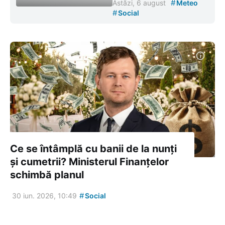
#
Astăzi, 6 august
Meteo
#
Social
Ce se întâmplă cu banii de la nunți
și cumetrii? Ministerul Finanțelor
schimbă planul
#
30 iun. 2026, 10:49
Social