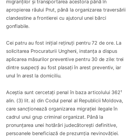
migranților și transportarea acestora până în
apropierea râului Prut, până la organizarea traversării
clandestine a frontierei cu ajutorul unei bărci
gonflabile.
Cei patru au fost inițial reținuți pentru 72 de ore. La
solicitarea Procuraturii Ungheni, instanța a dispus
aplicarea măsurilor preventive pentru 30 de zile: trei
dintre suspecți au fost plasați în arest preventiv, iar
unul în arest la domiciliu.
Aceștia sunt cercetați penal în baza articolului 362¹
alin. (3) lit. a) din Codul penal al Republicii Moldova,
care sancționează organizarea migrației ilegale în
cadrul unui grup criminal organizat. Până la
pronunțarea unei hotărâri judecătorești definitive,
persoanele beneficiază de prezumția nevinovăției.