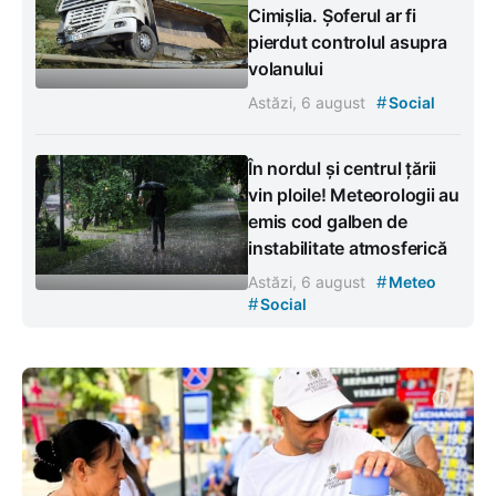
Cimișlia. Șoferul ar fi
pierdut controlul asupra
volanului
#
Astăzi, 6 august
Social
În nordul și centrul țării
vin ploile! Meteorologii au
emis cod galben de
instabilitate atmosferică
#
Astăzi, 6 august
Meteo
#
Social