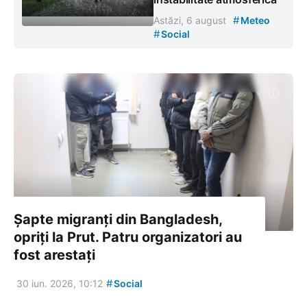
#
Astăzi, 6 august
Meteo
#
Social
Șapte migranți din Bangladesh,
opriți la Prut. Patru organizatori au
fost arestați
#
30 iun. 2026, 10:12
Social