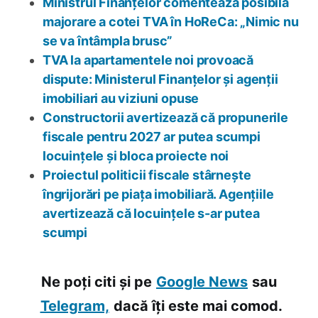
Ministrul Finanțelor comentează posibila
majorare a cotei TVA în HoReCa: „Nimic nu
se va întâmpla brusc”
TVA la apartamentele noi provoacă
dispute: Ministerul Finanțelor și agenții
imobiliari au viziuni opuse
Constructorii avertizează că propunerile
fiscale pentru 2027 ar putea scumpi
locuințele și bloca proiecte noi
Proiectul politicii fiscale stârnește
îngrijorări pe piața imobiliară. Agențiile
avertizează că locuințele s-ar putea
scumpi
Ne poți citi și pe
Google News
sau
Telegram,
dacă îți este mai comod.