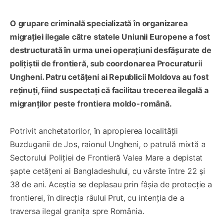
O grupare criminală specializată în organizarea
migrației ilegale către statele Uniunii Europene a fost
destructurată în urma unei operațiuni desfășurate de
polițiștii de frontieră, sub coordonarea Procuraturii
Ungheni. Patru cetățeni ai Republicii Moldova au fost
reținuți, fiind suspectați că facilitau trecerea ilegală a
migranților peste frontiera moldo-română.
Potrivit anchetatorilor, în apropierea localității
Buzduganii de Jos, raionul Ungheni, o patrulă mixtă a
Sectorului Poliției de Frontieră Valea Mare a depistat
șapte cetățeni ai Bangladeshului, cu vârste între 22 și
38 de ani. Aceștia se deplasau prin fâșia de protecție a
frontierei, în direcția râului Prut, cu intenția de a
traversa ilegal granița spre România.