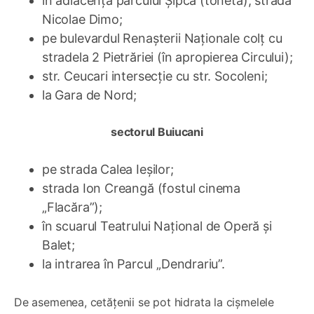
în adiacența parcului Șipca (toneta), strada
Nicolae Dimo;
pe bulevardul Renașterii Naționale colț cu
stradela 2 Pietrăriei (în apropierea Circului);
str. Ceucari intersecție cu str. Socoleni;
la Gara de Nord;
sectorul Buiucani
pe strada Calea Ieșilor;
strada Ion Creangă (fostul cinema
„Flacăra”);
în scuarul Teatrului Național de Operă și
Balet;
la intrarea în Parcul „Dendrariu”.
De asemenea, cetățenii se pot hidrata la cișmelele