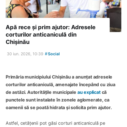
Apă rece și prim ajutor: Adresele
corturilor anticaniculă din
Chișinău
#
30 iun. 2026, 10:39
Social
Primăria municipiului Chișinău a anunțat adresele
corturilor anticaniculă, amenajate începând cu ziua
de astăzi. Autoritățile municipale
au explicat
că
punctele sunt instalate în zonele aglomerate, ca
oamenii să se poată hidrata și solicita prim ajutor.
Astfel, cetățenii pot găsi corturi anticaniculă pe