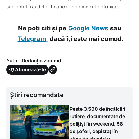
subiectul fraudelor financiare online si telefonice.
Ne poți citi și pe
Google News
sau
Telegram,
dacă îți este mai comod.
Autor:
Redacția ziar.md
Abonează-te
Știri recomandate
Peste 3.500 de încălcări
rutiere, documentate de
polițiști în weekend. 58
de șoferi, depistați în
stare de ebrietate