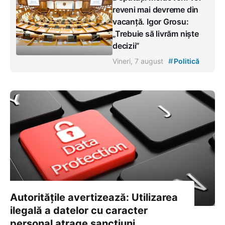
reveni mai devreme din
vacanță. Igor Grosu:
„Trebuie să livrăm niște
decizii”
#
Vineri, 7 august
Politică
Autoritățile avertizează: Utilizarea
ilegală a datelor cu caracter
personal atrage sancțiuni