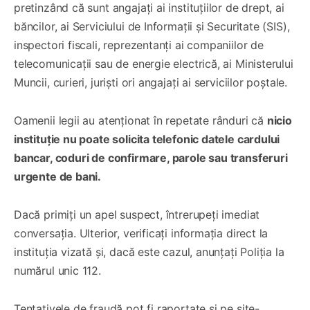
pretinzând că sunt angajați ai instituțiilor de drept, ai
băncilor, ai Serviciului de Informații și Securitate (SIS),
inspectori fiscali, reprezentanți ai companiilor de
telecomunicații sau de energie electrică, ai Ministerului
Muncii, curieri, juriști ori angajați ai serviciilor poștale.
Oamenii legii au atenționat în repetate rânduri că
nicio
instituție nu poate solicita telefonic datele cardului
bancar, coduri de confirmare, parole sau transferuri
urgente de bani.
Dacă primiți un apel suspect, întrerupeți imediat
conversația. Ulterior, verificați informația direct la
instituția vizată și, dacă este cazul, anunțați Poliția la
numărul unic 112.
Tentativele de fraudă pot fi raportate și pe site-