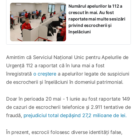
Numărul apelurilor la 112 a
crescut în mai. Au fost
raportate mai multe sesizări
privind escrocherii și
înșelăciuni
Amintim că Serviciul Național Unic pentru Apelurile de
Urgență 112 a raportat că în luna mai a fost
înregistrată
o creștere
a apelurilor legate de suspiciuni
de escrocherii și înșelăciuni în domeniul patrimonial.
Doar în perioada 20 mai - 1 iunie au fost raportate 149
de cazuri de escrocherii telefonice și 2.911 tentative de
fraudă,
prejudiciul total depășind 27,2 milioane de lei.
În prezent, escrocii folosesc diverse identități false,