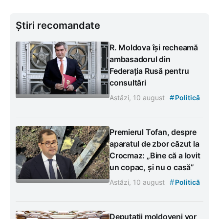
Știri recomandate
R. Moldova își recheamă
ambasadorul din
Federația Rusă pentru
consultări
#
Astăzi, 10 august
Politică
Premierul Tofan, despre
aparatul de zbor căzut la
Crocmaz: „Bine că a lovit
un copac, și nu o casă”
#
Astăzi, 10 august
Politică
Deputații moldoveni vor