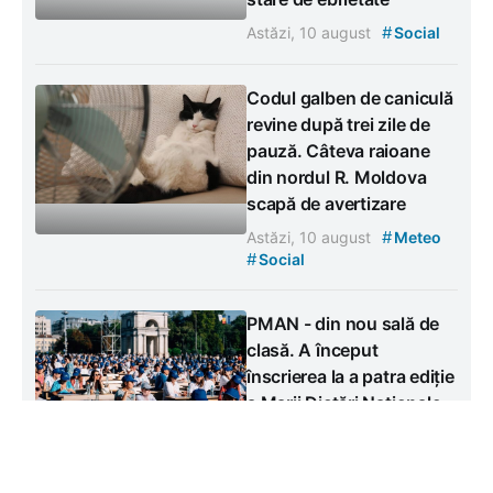
#
Astăzi, 10 august
Social
Codul galben de caniculă
revine după trei zile de
pauză. Câteva raioane
din nordul R. Moldova
scapă de avertizare
#
Astăzi, 10 august
Meteo
#
Social
PMAN - din nou sală de
clasă. A început
înscrierea la a patra ediție
a Marii Dictări Naționale
#
Astăzi, 10 august
Social