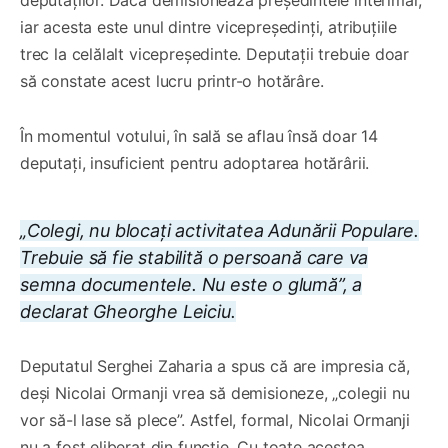
deputaților. Dacă demisionează președintele interimar,
iar acesta este unul dintre vicepreședinți, atribuțiile
trec la celălalt vicepreședinte. Deputații trebuie doar
să constate acest lucru printr-o hotărâre.
În momentul votului, în sală se aflau însă doar 14
deputați, insuficient pentru adoptarea hotărârii.
„Colegi, nu blocați activitatea Adunării Populare.
Trebuie să fie stabilită o persoană care va
semna documentele. Nu este o glumă”, a
declarat Gheorghe Leiciu.
Deputatul Serghei Zaharia a spus că are impresia că,
deși Nicolai Ormanji vrea să demisioneze, „colegii nu
vor să-l lase să plece”. Astfel, formal, Nicolai Ormanji
nu a fost eliberat din funcție. Cu toate acestea,