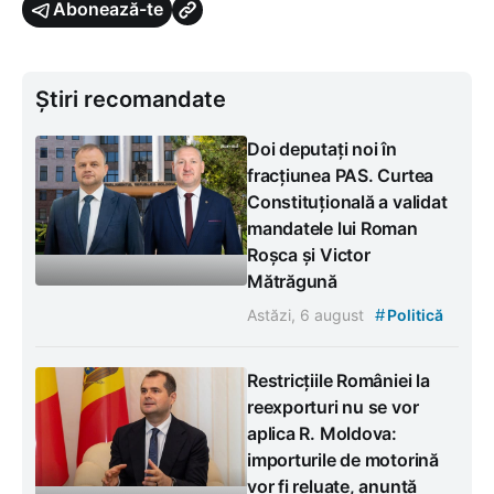
Abonează-te
Știri recomandate
Doi deputați noi în
fracțiunea PAS. Curtea
Constituțională a validat
mandatele lui Roman
Roșca și Victor
Mătrăgună
#
Astăzi, 6 august
Politică
Restricțiile României la
reexporturi nu se vor
aplica R. Moldova:
importurile de motorină
vor fi reluate, anunță