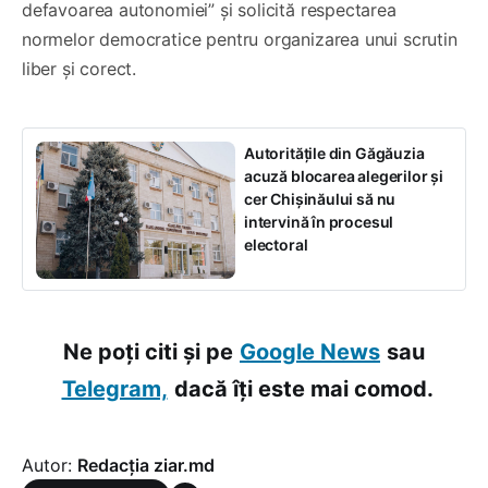
defavoarea autonomiei” și solicită respectarea
normelor democratice pentru organizarea unui scrutin
liber și corect.
Autoritățile din Găgăuzia
acuză blocarea alegerilor și
cer Chișinăului să nu
intervină în procesul
electoral
Ne poți citi și pe
Google News
sau
Telegram,
dacă îți este mai comod.
Autor:
Redacția ziar.md