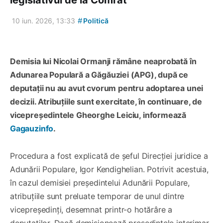
legislativul de la Comrat
#
10 iun. 2026, 13:33
Politică
Demisia lui Nicolai Ormanji rămâne neaprobată în
Adunarea Populară a Găgăuziei (APG), după ce
deputații nu au avut cvorum pentru adoptarea unei
decizii. Atribuțiile sunt exercitate, în continuare, de
vicepreședintele Gheorghe Leiciu, informează
Gagauzinfo
.
Procedura a fost explicată de șeful Direcției juridice a
Adunării Populare, Igor Kendighelian. Potrivit acestuia,
în cazul demisiei președintelui Adunării Populare,
atribuțiile sunt preluate temporar de unul dintre
vicepreședinți, desemnat printr-o hotărâre a