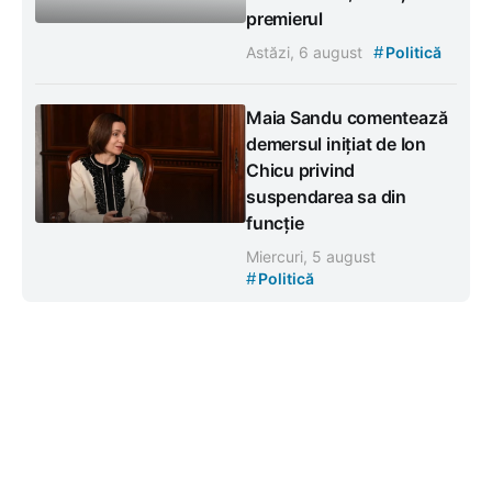
premierul
#
Astăzi, 6 august
Politică
Maia Sandu comentează
demersul inițiat de Ion
Chicu privind
suspendarea sa din
funcție
Miercuri, 5 august
#
Politică