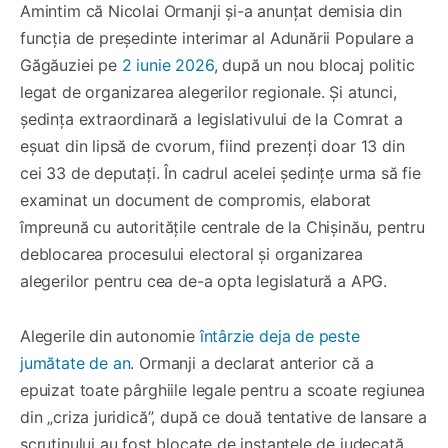
Amintim că Nicolai Ormanji și-a anunțat demisia din
funcția de președinte interimar al Adunării Populare a
Găgăuziei pe
2 iunie 2026
, după un nou blocaj politic
legat de organizarea alegerilor regionale. Și atunci,
ședința extraordinară a legislativului de la Comrat a
eșuat din lipsă de cvorum, fiind prezenți doar 13 din
cei 33 de deputați. În cadrul acelei ședințe urma să fie
examinat un document de compromis, elaborat
împreună cu autoritățile centrale de la Chișinău, pentru
deblocarea procesului electoral și organizarea
alegerilor pentru cea de-a opta legislatură a APG.
Alegerile din autonomie
întârzie deja de peste
jumătate de an
. Ormanji a declarat anterior că a
epuizat toate pârghiile legale pentru a scoate regiunea
din „criza juridică”, după ce două tentative de lansare a
scrutinului au fost blocate de instanțele de judecată.