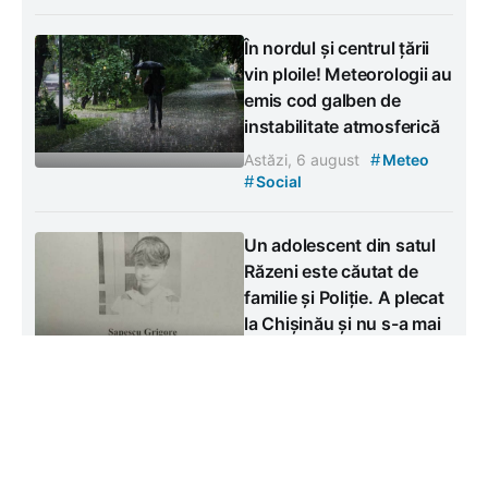
În nordul și centrul țării
vin ploile! Meteorologii au
emis cod galben de
instabilitate atmosferică
#
Astăzi, 6 august
Meteo
#
Social
Un adolescent din satul
Răzeni este căutat de
familie și Poliție. A plecat
la Chișinău și nu s-a mai
întors acasă
#
Astăzi, 6 august
Social