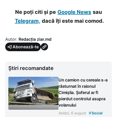
Ne poți citi și pe
Google News
sau
Telegram,
dacă îți este mai comod.
Autor:
Redacția ziar.md
Abonează-te
Știri recomandate
Un camion cu cereale s-a
răsturnat în raionul
Cimișlia. Șoferul ar fi
pierdut controlul asupra
volanului
#
Astăzi, 6 august
Social