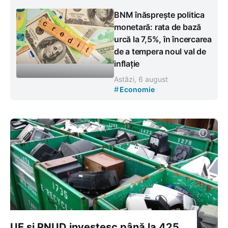
BNM înăsprește politica
monetară: rata de bază
urcă la 7,5%, în încercarea
de a tempera noul val de
inflație
Astăzi, 6 august
#
Economie
UE și PNUD investesc până la 425