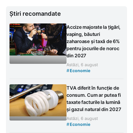
Știri recomandate
Accize majorate la țigări,
vaping, băuturi
zaharoase și taxă de 6%
pentru jocurile de noroc
din 2027
Astăzi, 6 august
#
Economie
TVA diferit în funcție de
consum. Cum ar putea fi
taxate facturile la lumină
și gazul natural din 2027
Astăzi, 6 august
#
Economie