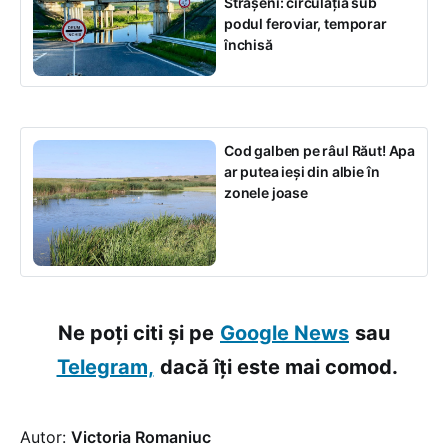
Strășeni: circulația sub
podul feroviar, temporar
închisă
Cod galben pe râul Răut! Apa
ar putea ieși din albie în
zonele joase
Ne poți citi și pe
Google News
sau
Telegram,
dacă îți este mai comod.
Autor:
Victoria Romaniuc