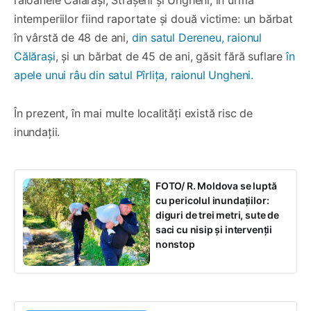
raioanele Călărași, Strășeni și Ungheni, în urma
intemperiilor fiind raportate și două victime: un bărbat
în vârstă de 48 de ani,
din satul Dereneu, raionul
Călărași
, și un bărbat de 45 de ani, găsit fără suflare
în
apele unui râu din satul Pîrlița, raionul Ungheni.
În prezent, în mai multe localități există risc de
inundații.
FOTO/ R. Moldova se luptă
cu pericolul inundațiilor:
diguri de trei metri, sute de
saci cu nisip și intervenții
nonstop