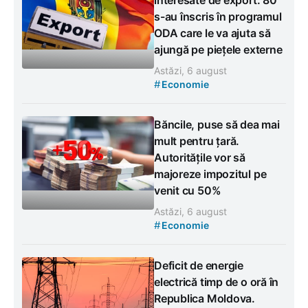
interesate de export: 80
s-au înscris în programul
ODA care le va ajuta să
ajungă pe piețele externe
Astăzi, 6 august
#
Economie
Băncile, puse să dea mai
mult pentru țară.
Autoritățile vor să
majoreze impozitul pe
venit cu 50%
Astăzi, 6 august
#
Economie
Deficit de energie
electrică timp de o oră în
Republica Moldova.