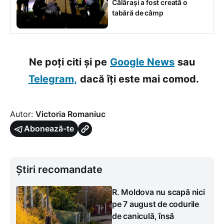
Călărași a fost creată o
tabără de câmp
Ne poți citi și pe
Google News
sau
Telegram,
dacă îți este mai comod.
Autor:
Victoria Romaniuc
Abonează-te
Știri recomandate
R. Moldova nu scapă nici
pe 7 august de codurile
de caniculă, însă