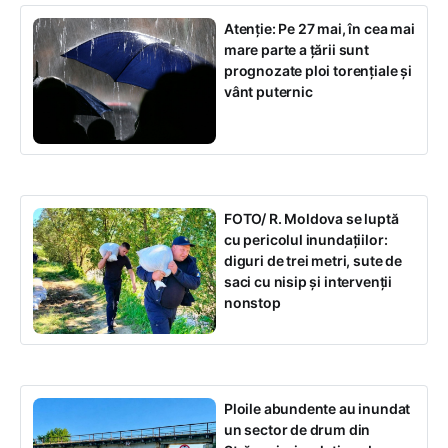
Atenție: Pe 27 mai, în cea mai
mare parte a țării sunt
prognozate ploi torențiale și
vânt puternic
FOTO/ R. Moldova se luptă
cu pericolul inundațiilor:
diguri de trei metri, sute de
saci cu nisip și intervenții
nonstop
Ploile abundente au inundat
un sector de drum din