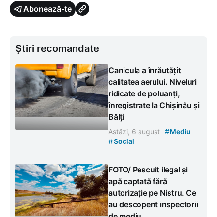
Abonează-te
Știri recomandate
Canicula a înrăutățit
calitatea aerului. Niveluri
ridicate de poluanți,
înregistrate la Chișinău și
Bălți
#
Astăzi, 6 august
Mediu
#
Social
FOTO/ Pescuit ilegal și
apă captată fără
autorizație pe Nistru. Ce
au descoperit inspectorii
de mediu