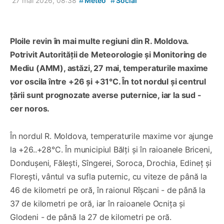
#
#
27 mai 2026, 08:38
Meteo
Social
Ploile revin în mai multe regiuni din R. Moldova.
Potrivit Autorității de Meteorologie și Monitoring de
Mediu (AMM), astăzi, 27 mai, temperaturile maxime
vor oscila între +26 și +31°C. În tot nordul și centrul
țării sunt prognozate averse puternice, iar la sud -
cer noros.
În nordul R. Moldova, temperaturile maxime vor ajunge
la +26..+28°C. În municipiul Bălți și în raioanele Briceni,
Dondușeni, Fălești, Sîngerei, Soroca, Drochia, Edineț și
Florești, vântul va sufla puternic, cu viteze de până la
46 de kilometri pe oră, în raionul Rîșcani - de până la
37 de kilometri pe oră, iar în raioanele Ocnița și
Glodeni - de până la 27 de kilometri pe oră.