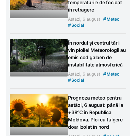
temperaturile de foc bat
în retragere
#
Astăzi, 6 august
Meteo
#
Social
În nordul și centrul țării
vin ploile! Meteorologii au
emis cod galben de
instabilitate atmosferică
#
Astăzi, 6 august
Meteo
#
Social
Prognoza meteo pentru
astăzi, 6 august: până la
+38°C în Republica
Moldova. Ploi cu fulgere
doar izolat în nord