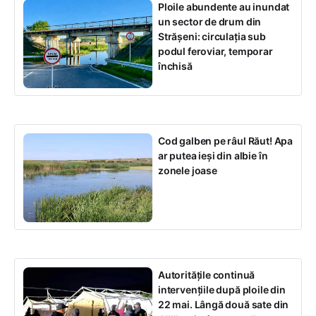
Ploile abundente au inundat
un sector de drum din
Strășeni: circulația sub
podul feroviar, temporar
închisă
Cod galben pe râul Răut! Apa
ar putea ieși din albie în
zonele joase
Autoritățile continuă
intervențiile după ploile din
22 mai. Lângă două sate din