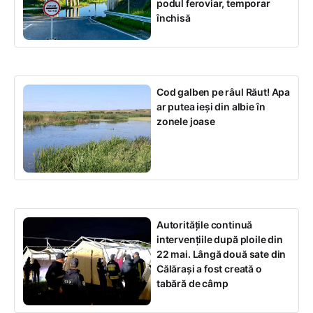
podul feroviar, temporar
închisă
Cod galben pe râul Răut! Apa
ar putea ieși din albie în
zonele joase
Autoritățile continuă
intervențiile după ploile din
22 mai. Lângă două sate din
Călărași a fost creată o
tabără de câmp