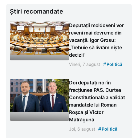
Știri recomandate
Deputații moldoveni vor
reveni mai devreme din
vacanță. Igor Grosu:
„Trebuie să livrăm niște
decizii”
#
Vineri, 7 august
Politică
Doi deputați noi în
fracțiunea PAS. Curtea
Constituțională a validat
mandatele lui Roman
Roșca și Victor
Mătrăgună
#
Joi, 6 august
Politică