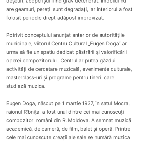
deșeuri, acoperișul fiind grav deteriorat. Imobilul nu
are geamuri, pereții sunt degradați, iar interiorul a fost
folosit periodic drept adăpost improvizat.
Potrivit conceptului anunțat anterior de autoritățile
municipale, viitorul Centru Cultural „Eugen Doga” ar
urma să fie un spațiu dedicat păstrării și valorificării
operei compozitorului. Centrul ar putea găzdui
activități de cercetare muzicală, evenimente culturale,
masterclass-uri și programe pentru tinerii care
studiază muzica.
Eugen Doga, născut pe 1 martie 1937, în satul Mocra,
raionul Rîbnița, a fost unul dintre cei mai cunoscuți
compozitori români din R. Moldova. A semnat muzică
academică, de cameră, de film, balet și operă. Printre
cele mai cunoscute creații ale sale se numără muzica