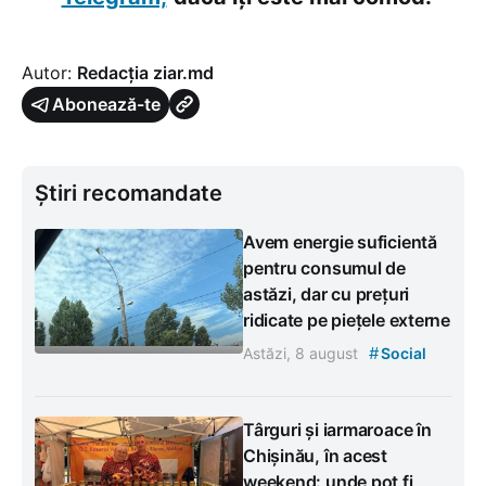
Autor:
Redacția ziar.md
Abonează-te
Știri recomandate
Avem energie suficientă
pentru consumul de
astăzi, dar cu prețuri
ridicate pe piețele externe
#
Astăzi, 8 august
Social
Târguri și iarmaroace în
Chișinău, în acest
weekend: unde pot fi