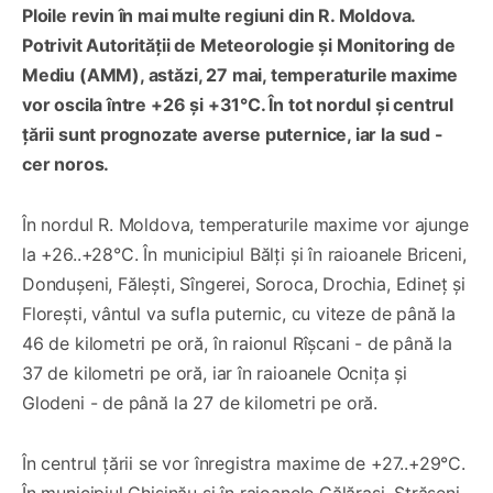
Ploile revin în mai multe regiuni din R. Moldova.
Potrivit Autorității de Meteorologie și Monitoring de
Mediu (AMM), astăzi, 27 mai, temperaturile maxime
vor oscila între +26 și +31°C. În tot nordul și centrul
țării sunt prognozate averse puternice, iar la sud -
cer noros.
În nordul R. Moldova, temperaturile maxime vor ajunge
la +26..+28°C. În municipiul Bălți și în raioanele Briceni,
Dondușeni, Fălești, Sîngerei, Soroca, Drochia, Edineț și
Florești, vântul va sufla puternic, cu viteze de până la
46 de kilometri pe oră, în raionul Rîșcani - de până la
37 de kilometri pe oră, iar în raioanele Ocnița și
Glodeni - de până la 27 de kilometri pe oră.
În centrul țării se vor înregistra maxime de +27..+29°C.
În municipiul Chișinău și în raioanele Călărași, Strășeni,