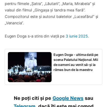
pentru filmele „Șatra”, „Lăutarii”, „Maria, Mirabela” și
valsul din filmul „Gingașa și tandra mea fiară”.
Compozitorul este și autorul baletelor „Luceafărul” și
„Venancia”.
Eugen Doga s-a stins din viață pe
3 iunie 2025
.
Eugen Doga - ultima dată pe
scena Palatului Național. Mii
de oameni au venit să-și ia
rămas bun de la maestru
Ne poți citi și pe
Google News
sau
Telegram,
dacă îți este mai comod.