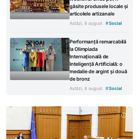
găsite produsele locale și
articolele artizanale
#
Astăzi, 8 august
Social
Performanță remarcabilă
la Olimpiada
Internațională de
Inteligență Artificială: o
medalie de argint și două
de bronz
#
Astăzi, 8 august
Social