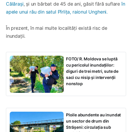
Călărași
, și un bărbat de 45 de ani, găsit fără suflare
în
apele unui râu din satul Pîrlița, raionul Ungheni.
În prezent, în mai multe localități există risc de
inundații.
FOTO/ R. Moldova se luptă
cu pericolul inundațiilor:
diguri de trei metri, sute de
saci cu nisip și intervenții
nonstop
Ploile abundente au inundat
un sector de drum din
Strășeni: circulația sub