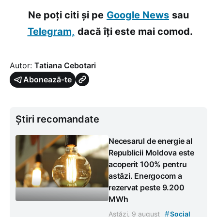
Ne poți citi și pe
Google News
sau
Telegram,
dacă îți este mai comod.
Autor:
Tatiana Cebotari
Abonează-te
Știri recomandate
Necesarul de energie al
Republicii Moldova este
acoperit 100% pentru
astăzi. Energocom a
rezervat peste 9.200
MWh
#
Astăzi, 9 august
Social