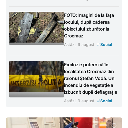
FOTO: Imagini de la fața
locului, după căderea
obiectului zburător la
Crocmaz
#
Astăzi, 9 august
Social
Explozie puternică în
localitatea Crocmaz din
raionul Ștefan Vodă. Un
incendiu de vegetație a
izbucnit după deflagrație
#
Astăzi, 9 august
Social