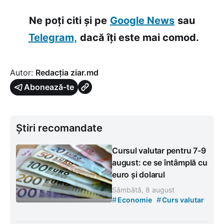
Ne poți citi și pe
Google News
sau
Telegram,
dacă îți este mai comod.
Autor:
Redacția ziar.md
Abonează-te
Știri recomandate
Cursul valutar pentru 7-9
august: ce se întâmplă cu
euro și dolarul
Sâmbătă, 8 august
#
#
Economie
Curs valutar