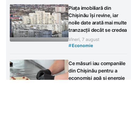
Piața imobiliară din
Chișinău își revine, iar
noile date arată mai multe
tranzacții decât se credea
Vineri, 7 august
#
Economie
Ce măsuri iau companiile
din Chișinău pentru a
economisi apă și energie
Vineri, 7 august
#
Economie