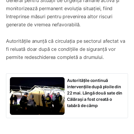
General pentru Situații de Urgență rămâne activă și
monitorizează permanent evoluția situației, fiind
întreprinse măsuri pentru prevenirea altor riscuri
generate de vremea nefavorabilă.
Autoritățile anunță că circulația pe sectorul afectat va
fi reluată doar după ce condițiile de siguranță vor
permite redeschiderea completă a drumului.
Autoritățile continuă
intervențiile după ploile din
22 mai. Lângă două sate din
Călărași a fost creată o
tabără de câmp