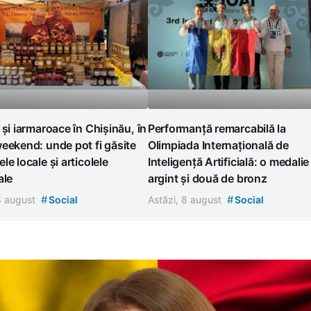
 și iarmaroace în Chișinău, în
Performanță remarcabilă la
eekend: unde pot fi găsite
Olimpiada Internațională de
le locale și articolele
Inteligență Artificială: o medalie
ale
argint și două de bronz
#
#
 8 august
Social
Astăzi, 8 august
Social