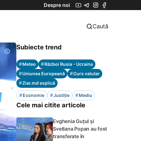
Despre noi
Caută
Subiecte trend
#
#
Meteo
Război Rusia - Ucraina
#
#
Uniunea Europeană
Curs valutar
#
Ziar.md explică
#
#
#
Economie
Justiție
Mediu
Cele mai citite articole
Evghenia Guțul și
Svetlana Popan au fost
transferate în