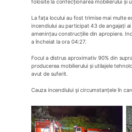
folosite la confecționarea mobilierului și ut
La fața locului au fost trimise mai multe ec
incendiului au participat 43 de angajați a
amenințau construcțiile din apropiere. Inc
a încheiat la ora 04:27.
Focul a distrus aproximativ 90% din supra
producerea mobilierului și utilajele tehnol
avut de suferit.
Cauza incendiului și circumstanțele în car