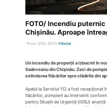
FOTO/ Incendiu puternic 
Chișinău. Aproape întreag
#
16 iun. 2026, 08:55
Social
Un incendiu de proporții a izbucnit în no
Sadoveanu din Chișinău. Zeci de pompier
extinderea flăcărilor spre clădirile din a
Apelul la Serviciul 112 a fost recepționat î
flăcărilor, pompierii au intervenit conform
pentru Situații de Urgență (IGSU) anunță c