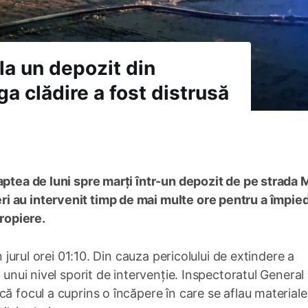
la un depozit din
a clădire a fost distrusă
aptea de luni spre marți într-un depozit de pe strada M
i au intervenit timp de mai multe ore pentru a împie
propiere.
n jurul orei 01:10. Din cauza pericolului de extindere a
 unui nivel sporit de intervenție. Inspectoratul General
ă focul a cuprins o încăpere în care se aflau materiale