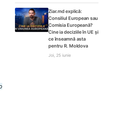
Ziar.md explică:
Consiliul European sau
Comisia Europeană?
Cine ia deciziile în UE și
ce înseamnă asta
pentru R. Moldova
Joi, 25 iunie
o