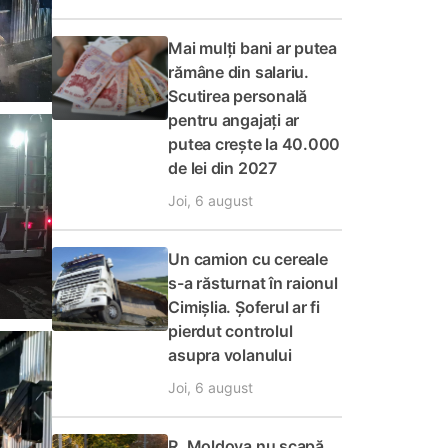
Mai mulți bani ar putea
rămâne din salariu.
Scutirea personală
pentru angajați ar
putea crește la 40.000
de lei din 2027
Joi, 6 august
Un camion cu cereale
s-a răsturnat în raionul
Cimișlia. Șoferul ar fi
pierdut controlul
asupra volanului
Joi, 6 august
R. Moldova nu scapă