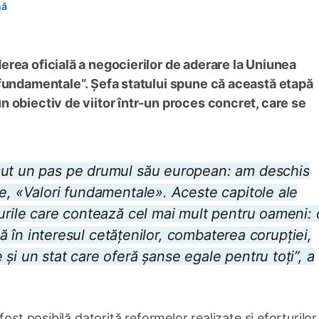
nă
rea oficială a negocierilor de aderare la Uniunea
 fundamentale”. Șefa statului spune că această etapă
 obiectiv de viitor într-un proces concret, care se
cut un pas pe drumul său european: am deschis
le, «Valori fundamentale». Aceste capitole ale
rurile care contează cel mai mult pentru oameni: 
ază în interesul cetățenilor, combaterea corupției,
și un stat care oferă șanse egale pentru toți”, a
ost posibilă datorită reformelor realizate și eforturilor