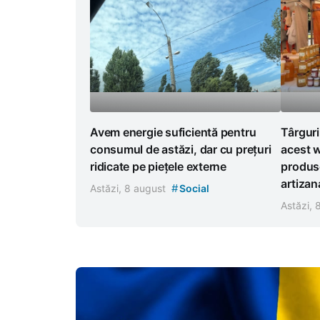
Avem energie suficientă pentru
Târguri
consumul de astăzi, dar cu prețuri
acest w
ridicate pe piețele externe
produse
artizan
#
Astăzi, 8 august
Social
Astăzi,