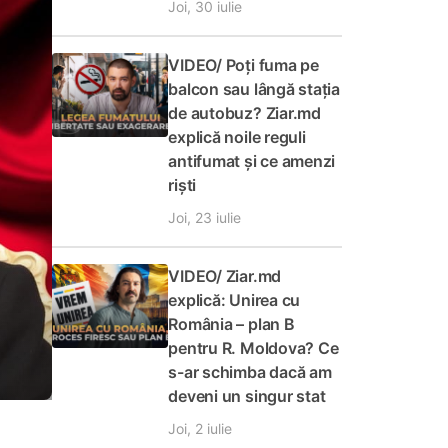
Joi, 30 iulie
VIDEO/ Poți fuma pe
balcon sau lângă stația
de autobuz? Ziar.md
explică noile reguli
antifumat și ce amenzi
riști
Joi, 23 iulie
VIDEO/ Ziar.md
explică: Unirea cu
România – plan B
pentru R. Moldova? Ce
s-ar schimba dacă am
deveni un singur stat
Joi, 2 iulie