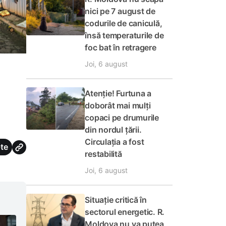
nici pe 7 august de
codurile de caniculă,
însă temperaturile de
foc bat în retragere
Joi, 6 august
Atenție! Furtuna a
doborât mai mulți
copaci pe drumurile
din nordul țării.
Circulația a fost
te
restabilită
Joi, 6 august
Situație critică în
sectorul energetic. R.
Moldova nu va putea