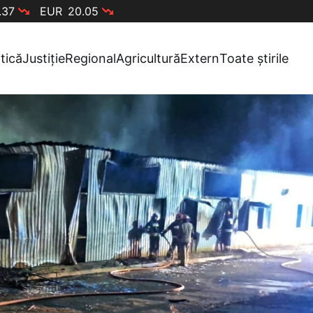
.37
EUR
20.05
itică
Justiție
Regional
Agricultură
Extern
Toate știrile