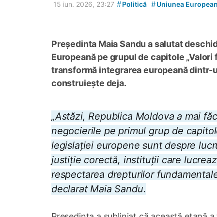
#
#
15 iun. 2026, 23:27
Politică
Uniunea Europea
Președinta Maia Sandu a salutat deschide
Europeană pe grupul de capitole „Valori
transformă integrarea europeană dintr-un
construiește deja.
„Astăzi, Republica Moldova a mai fă
negocierile pe primul grup de capito
legislației europene sunt despre luc
justiție corectă, instituții care lucre
respectarea drepturilor fundamentale 
declarat Maia Sandu.
Președinta a subliniat că această etapă a f