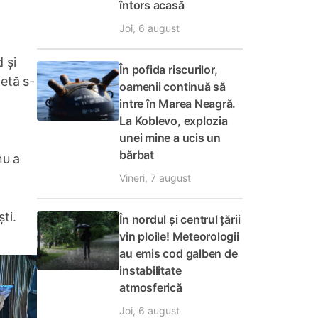
întors acasă
Joi, 6 august
 și
În pofida riscurilor,
letă s-
oamenii continuă să
intre în Marea Neagră.
La Koblevo, explozia
unei mine a ucis un
bărbat
nu a
Vineri, 7 august
ti.
În nordul și centrul țării
vin ploile! Meteorologii
au emis cod galben de
instabilitate
atmosferică
Joi, 6 august