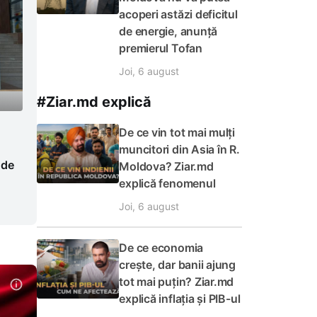
acoperi astăzi deficitul
de energie, anunță
premierul Tofan
Joi, 6 august
#Ziar.md explică
De ce vin tot mai mulți
muncitori din Asia în R.
 de
Moldova? Ziar.md
explică fenomenul
Joi, 6 august
De ce economia
crește, dar banii ajung
tot mai puțin? Ziar.md
explică inflația și PIB-ul