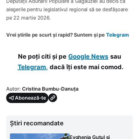
Deputații Adunării Populare a Găgăuziei au decis că
alegerile pentru legislativul regional să se desfășoare
pe 22 martie 2026.
Vrei știrile pe scurt și rapid? Suntem și pe
Telegram
Ne poți citi și pe
Google News
sau
Telegram,
dacă îți este mai comod.
Autor:
Cristina Bumbu-Danuța
Abonează-te
Știri recomandate
Evghenia Guțul și