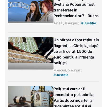
Svetlana Popan au fost
transferate în
Penitenciarul nr.7 - Rusca
#
Astăzi, 6 august
Justiție
Un bărbat a fost reținut în
flagrant, la Cimișlia, după
ce ar fi cerut 1.500 de
euro pentru a influența
polițiști
Miercuri, 5 august
#
Justiție
Polițistul care ar fi
amendat-o pe Ludmila
Vartic după moarte, la
rugămintea soțului ei,