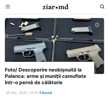
Foto/ Descoperire neobișnuită la
Palanca: arme și muniții camuflate
într-o pernă de călătorie
#
26 dec. 2025, 14:18
Social