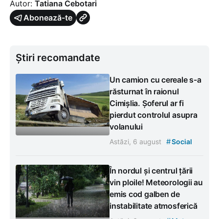
Autor:
Tatiana Cebotari
Abonează-te
Știri recomandate
Un camion cu cereale s-a
răsturnat în raionul
Cimișlia. Șoferul ar fi
pierdut controlul asupra
volanului
#
Astăzi, 6 august
Social
În nordul și centrul țării
vin ploile! Meteorologii au
emis cod galben de
instabilitate atmosferică