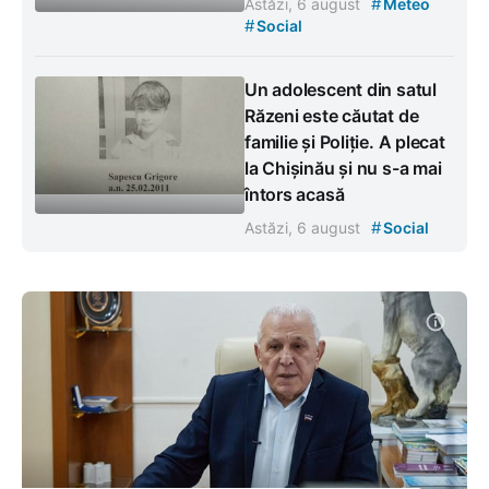
#
Astăzi, 6 august
Meteo
#
Social
Un adolescent din satul
Răzeni este căutat de
familie și Poliție. A plecat
la Chișinău și nu s-a mai
întors acasă
#
Astăzi, 6 august
Social