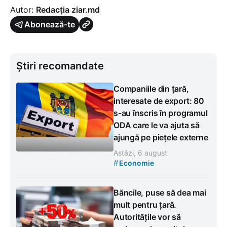
Autor:
Redacția ziar.md
Abonează-te
Știri recomandate
Companiile din țară,
interesate de export: 80
s-au înscris în programul
ODA care le va ajuta să
ajungă pe piețele externe
Astăzi, 6 august
#
Economie
Băncile, puse să dea mai
mult pentru țară.
Autoritățile vor să