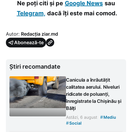
Ne poți citi și pe
Google News
sau
Telegram,
dacă îți este mai comod.
Autor:
Redacția ziar.md
Abonează-te
Știri recomandate
Canicula a înrăutățit
calitatea aerului. Niveluri
ridicate de poluanți,
înregistrate la Chișinău și
Bălți
#
Astăzi, 6 august
Mediu
#
Social