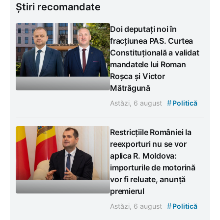
Știri recomandate
Doi deputați noi în
fracțiunea PAS. Curtea
Constituțională a validat
mandatele lui Roman
Roșca și Victor
Mătrăgună
#
Astăzi, 6 august
Politică
Restricțiile României la
reexporturi nu se vor
aplica R. Moldova:
importurile de motorină
vor fi reluate, anunță
premierul
#
Astăzi, 6 august
Politică