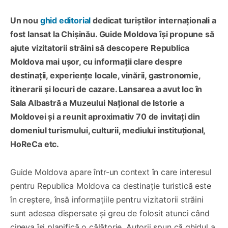
Un nou
ghid editorial
dedicat turiștilor internaționali a
fost lansat la Chișinău. Guide Moldova își propune să
ajute vizitatorii străini să descopere Republica
Moldova mai ușor, cu informații clare despre
destinații, experiențe locale, vinării, gastronomie,
itinerarii și locuri de cazare. Lansarea a avut loc în
Sala Albastră a Muzeului Național de Istorie a
Moldovei și a reunit aproximativ 70 de invitați din
domeniul turismului, culturii, mediului instituțional,
HoReCa etc.
Guide Moldova apare într-un context în care interesul
pentru Republica Moldova ca destinație turistică este
în creștere, însă informațiile pentru vizitatorii străini
sunt adesea dispersate și greu de folosit atunci când
cineva își planifică o călătorie. Autorii spun că ghidul a