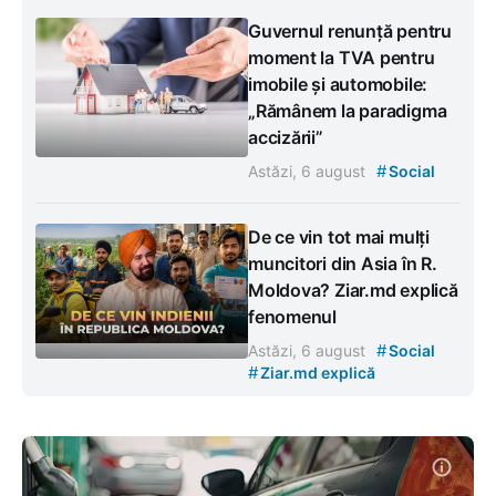
Guvernul renunță pentru
moment la TVA pentru
imobile și automobile:
„Rămânem la paradigma
accizării”
#
Astăzi, 6 august
Social
De ce vin tot mai mulți
muncitori din Asia în R.
Moldova? Ziar.md explică
fenomenul
#
Astăzi, 6 august
Social
#
Ziar.md explică