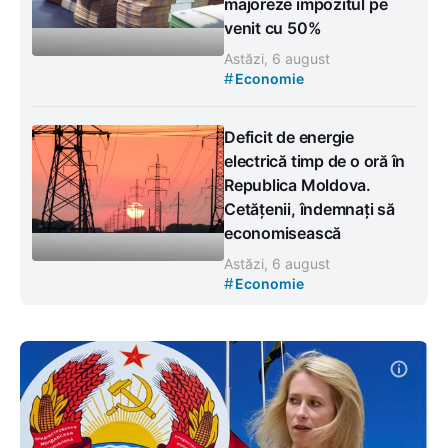
majoreze impozitul pe
venit cu 50%
Astăzi, 6 august
#
Economie
Deficit de energie
electrică timp de o oră în
Republica Moldova.
Cetățenii, îndemnați să
economisească
Astăzi, 6 august
#
Economie