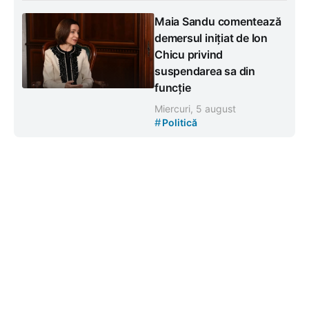
Maia Sandu comentează
demersul inițiat de Ion
Chicu privind
suspendarea sa din
funcție
Miercuri, 5 august
#
Politică