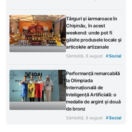
Târguri și iarmaroace în
Chișinău, în acest
weekend: unde pot fi
găsite produsele locale și
articolele artizanale
#
Sâmbătă, 8 august
Social
Performanță remarcabilă
la Olimpiada
Internațională de
Inteligență Artificială: o
medalie de argint și două
de bronz
#
Sâmbătă, 8 august
Social