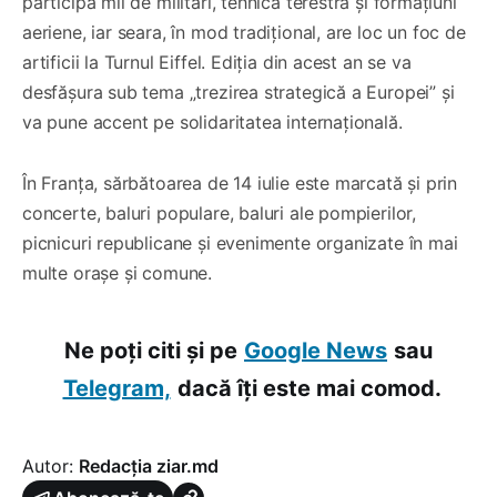
participă mii de militari, tehnică terestră și formațiuni
aeriene, iar seara, în mod tradițional, are loc un foc de
artificii la Turnul Eiffel. Ediția din acest an se va
desfășura sub tema „trezirea strategică a Europei” și
va pune accent pe solidaritatea internațională.
În Franța, sărbătoarea de 14 iulie este marcată și prin
concerte, baluri populare, baluri ale pompierilor,
picnicuri republicane și evenimente organizate în mai
multe orașe și comune.
Ne poți citi și pe
Google News
sau
Telegram,
dacă îți este mai comod.
Autor:
Redacția ziar.md