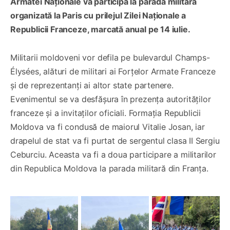
Armatei Naționale va participa la parada militară
organizată la Paris cu prilejul Zilei Naționale a
Republicii Franceze, marcată anual pe 14 iulie.
Militarii moldoveni vor defila pe bulevardul Champs-
Élysées, alături de militari ai Forțelor Armate Franceze
și de reprezentanți ai altor state partenere.
Evenimentul se va desfășura în prezența autorităților
franceze și a invitaților oficiali. Formația Republicii
Moldova va fi condusă de maiorul Vitalie Josan, iar
drapelul de stat va fi purtat de sergentul clasa II Sergiu
Ceburciu. Aceasta va fi a doua participare a militarilor
din Republica Moldova la parada militară din Franța.