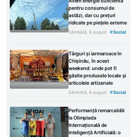
Avem energie suficientă
pentru consumul de
astăzi, dar cu prețuri
ridicate pe piețele externe
#
Sâmbătă, 8 august
Social
Târguri și iarmaroace în
Chișinău, în acest
weekend: unde pot fi
găsite produsele locale și
articolele artizanale
#
Sâmbătă, 8 august
Social
Performanță remarcabilă
la Olimpiada
Internațională de
Inteligență Artificială: o