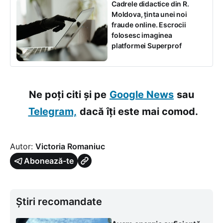
Cadrele didactice din R.
Moldova, ținta unei noi
fraude online. Escrocii
folosesc imaginea
platformei Superprof
Ne poți citi și pe
Google News
sau
Telegram,
dacă îți este mai comod.
Autor:
Victoria Romaniuc
Abonează-te
Știri recomandate