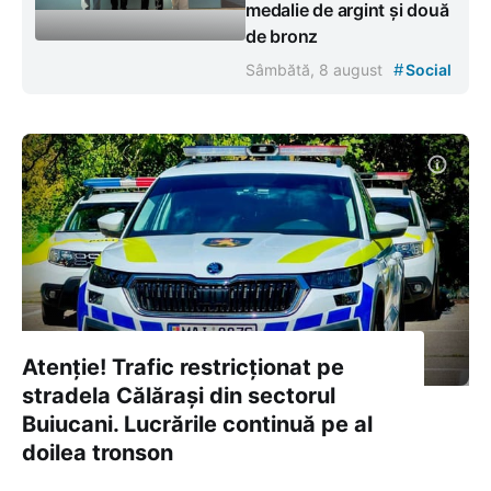
medalie de argint și două
de bronz
#
Sâmbătă, 8 august
Social
Atenție! Trafic restricționat pe
stradela Călărași din sectorul
Buiucani. Lucrările continuă pe al
doilea tronson