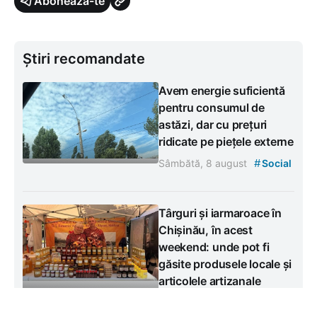
Abonează-te
Știri recomandate
Avem energie suficientă
pentru consumul de
astăzi, dar cu prețuri
ridicate pe piețele externe
#
Sâmbătă, 8 august
Social
Târguri și iarmaroace în
Chișinău, în acest
weekend: unde pot fi
găsite produsele locale și
articolele artizanale
#
Sâmbătă, 8 august
Social