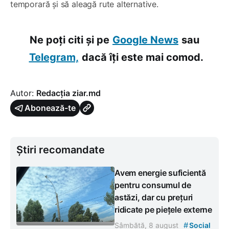
temporară și să aleagă rute alternative.
Ne poți citi și pe
Google News
sau
Telegram,
dacă îți este mai comod.
Autor:
Redacția ziar.md
Abonează-te
Știri recomandate
Avem energie suficientă
pentru consumul de
astăzi, dar cu prețuri
ridicate pe piețele externe
#
Sâmbătă, 8 august
Social