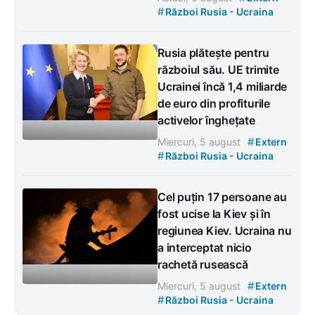
#
Război Rusia - Ucraina
Rusia plătește pentru
războiul său. UE trimite
Ucrainei încă 1,4 miliarde
de euro din profiturile
activelor înghețate
#
Miercuri, 5 august
Extern
#
Război Rusia - Ucraina
Cel puțin 17 persoane au
fost ucise la Kiev și în
regiunea Kiev. Ucraina nu
a interceptat nicio
rachetă rusească
#
Miercuri, 5 august
Extern
#
Război Rusia - Ucraina