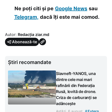
Ne poți citi și pe
Google News
sau
Telegram,
dacă îți este mai comod.
Autor:
Redacția ziar.md
Abonează-te
Știri recomandate
Slavneft-YANOS, una
dintre cele mai mari
rafinării din Federația
Rusă, lovită de drone.
Criza de carburanți se
adâncește
#
Astăzi, 6 august
Extern