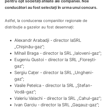
pentru opt societăți afiliate ale companiei. Noii
conducători au fost selectați în urma unui concurs.
Astfel, la conducerea companiilor regionale de
distribuție a gazelor au fost desemnați:
Alexandr Arabadji - director laSRL
„Chișinău-gaz”;
Mihail Braga - director la SRL „Ialoveni-gaz”;
Eugeniu Gustoi - director la SRL „Florești-
gaz”;
Sergiu Cațer - director la SRL „Ungheni-
gaz”;
Vasile Petelca - director la SRL „Ștefan-
Vodă-gaz”;
Valeriu Valachi - director la SRL „Cahul-gaz”;
Ivan Garciu - director la SRL „Gagauz-gaz”;