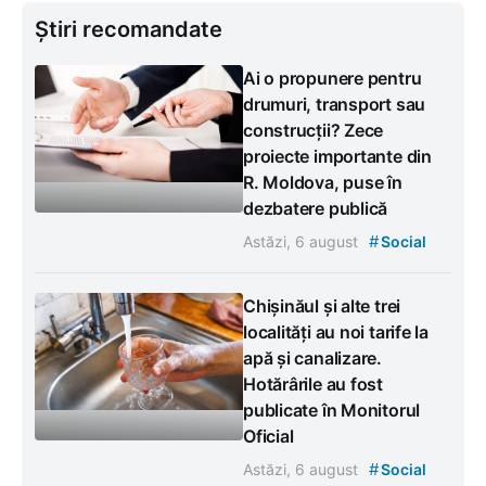
Știri recomandate
Ai o propunere pentru
drumuri, transport sau
construcții? Zece
proiecte importante din
R. Moldova, puse în
dezbatere publică
#
Astăzi, 6 august
Social
Chișinăul și alte trei
localități au noi tarife la
apă și canalizare.
Hotărârile au fost
publicate în Monitorul
Oficial
#
Astăzi, 6 august
Social