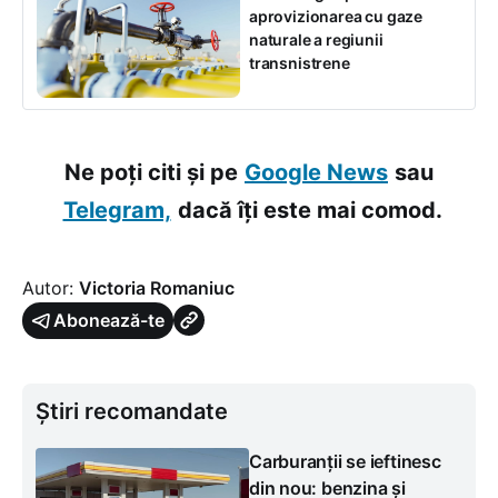
aprovizionarea cu gaze
naturale a regiunii
transnistrene
Ne poți citi și pe
Google News
sau
Telegram,
dacă îți este mai comod.
Autor:
Victoria Romaniuc
Abonează-te
Știri recomandate
Carburanții se ieftinesc
din nou: benzina și