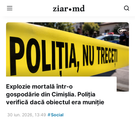
Explozie mortală într-o
gospodărie din Cimișlia. Poliția
verifică dacă obiectul era muniție
#
30 iun. 2026, 13:49
Social