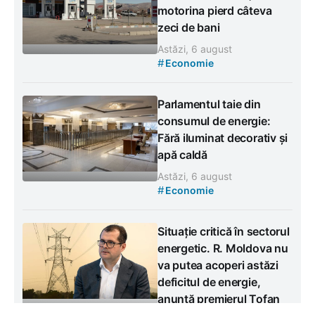
motorina pierd câteva
zeci de bani
Astăzi, 6 august
#
Economie
Parlamentul taie din
consumul de energie:
Fără iluminat decorativ și
apă caldă
Astăzi, 6 august
#
Economie
Situație critică în sectorul
energetic. R. Moldova nu
va putea acoperi astăzi
deficitul de energie,
anunță premierul Tofan