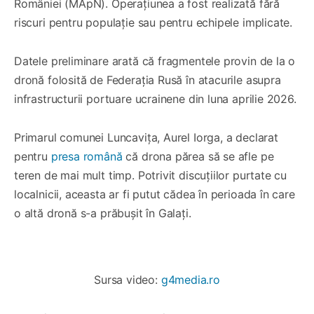
României (MApN). Operațiunea a fost realizată fără
riscuri pentru populație sau pentru echipele implicate.
Datele preliminare arată că fragmentele provin de la o
dronă folosită de Federația Rusă în atacurile asupra
infrastructurii portuare ucrainene din luna aprilie 2026.
Primarul comunei Luncavița, Aurel Iorga, a declarat
pentru
presa română
că drona părea să se afle pe
teren de mai mult timp. Potrivit discuțiilor purtate cu
localnicii, aceasta ar fi putut cădea în perioada în care
o altă dronă s-a prăbușit în Galați.
0:00
/
0:27
1×
Sursa video: 
g4media.ro