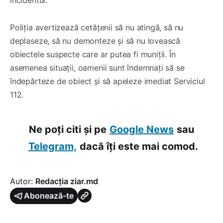
Poliția avertizează cetățenii să nu atingă, să nu
deplaseze, să nu demonteze și să nu lovească
obiectele suspecte care ar putea fi muniții. În
asemenea situații, oamenii sunt îndemnați să se
îndepărteze de obiect și să apeleze imediat Serviciul
112.
Ne poți citi și pe
Google News
sau
Telegram,
dacă îți este mai comod.
Autor:
Redacția ziar.md
Abonează-te