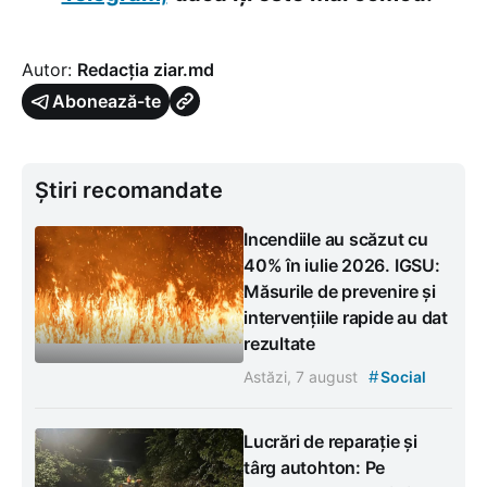
Autor:
Redacția ziar.md
Abonează-te
Știri recomandate
Incendiile au scăzut cu
40% în iulie 2026. IGSU:
Măsurile de prevenire și
intervențiile rapide au dat
rezultate
#
Astăzi, 7 august
Social
Lucrări de reparație și
târg autohton: Pe