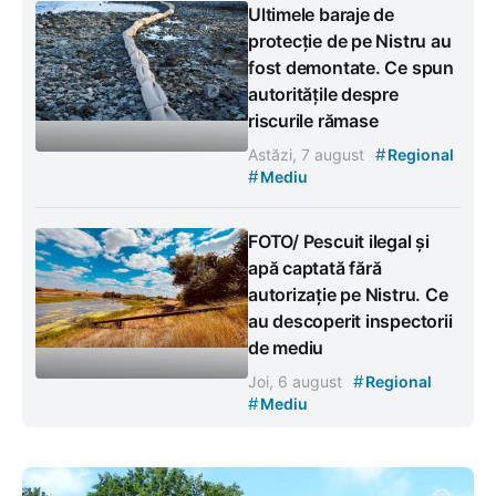
Ultimele baraje de
protecție de pe Nistru au
fost demontate. Ce spun
autoritățile despre
riscurile rămase
#
Astăzi, 7 august
Regional
#
Mediu
FOTO/ Pescuit ilegal și
apă captată fără
autorizație pe Nistru. Ce
au descoperit inspectorii
de mediu
#
Joi, 6 august
Regional
#
Mediu