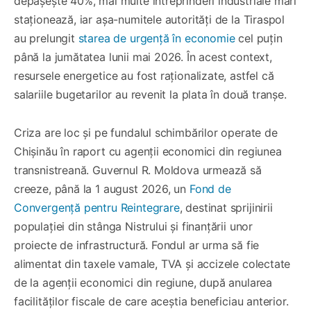
depășește 40%, mai multe întreprinderi industriale mari
staționează, iar așa-numitele autorități de la Tiraspol
au prelungit
starea de urgență în economie
cel puțin
până la jumătatea lunii mai 2026. În acest context,
resursele energetice au fost raționalizate, astfel că
salariile bugetarilor au revenit la plata în două tranșe.
Criza are loc și pe fundalul schimbărilor operate de
Chișinău în raport cu agenții economici din regiunea
transnistreană. Guvernul R. Moldova urmează să
creeze, până la 1 august 2026, un
Fond de
Convergență pentru Reintegrare
, destinat sprijinirii
populației din stânga Nistrului și finanțării unor
proiecte de infrastructură. Fondul ar urma să fie
alimentat din taxele vamale, TVA și accizele colectate
de la agenții economici din regiune, după anularea
facilităților fiscale de care aceștia beneficiau anterior.