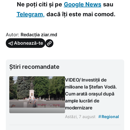
Ne poți citi și pe
Google News
sau
Telegram,
dacă îți este mai comod.
Autor:
Redacția ziar.md
Abonează-te
Știri recomandate
VIDEO/ Investiții de
milioane la Ștefan Vodă.
Cum arată orașul după
ample lucrări de
modernizare
#
Astăzi, 7 august
Regional