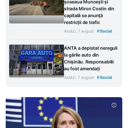
șoseaua Muncești și
strada Miron Costin din
capitală se anunță
restricții de trafic
#
Astăzi, 7 august
Social
ANTA a depistat nereguli
la gările auto din
Chișinău. Responsabilii
au fost amendați
#
Astăzi, 7 august
Social