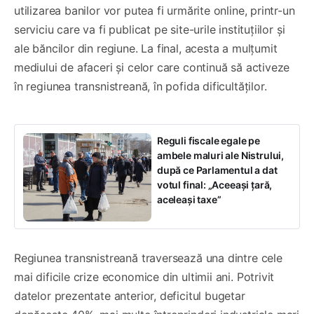
utilizarea banilor vor putea fi urmărite online, printr-un
serviciu care va fi publicat pe site-urile instituțiilor și
ale băncilor din regiune. La final, acesta a mulțumit
mediului de afaceri și celor care continuă să activeze
în regiunea transnistreană, în pofida dificultăților.
Reguli fiscale egale pe
ambele maluri ale Nistrului,
după ce Parlamentul a dat
votul final: „Aceeași țară,
aceleași taxe”
Regiunea transnistreană traversează una dintre cele
mai dificile crize economice din ultimii ani. Potrivit
datelor prezentate anterior, deficitul bugetar