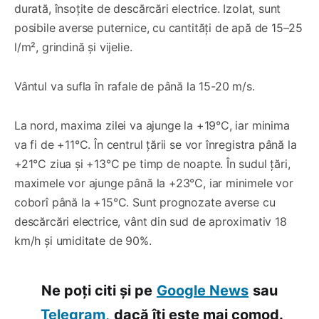
durată, însoțite de descărcări electrice. Izolat, sunt
posibile averse puternice, cu cantități de apă de 15–25
l/m², grindină și vijelie.
Vântul va sufla în rafale de până la 15-20 m/s.
La nord, maxima zilei va ajunge la +19°C, iar minima
va fi de +11°C. În centrul țării se vor înregistra până la
+21°C ziua și +13°C pe timp de noapte. În sudul țări,
maximele vor ajunge până la +23°C, iar minimele vor
coborî până la +15°C. Sunt prognozate averse cu
descărcări electrice, vânt din sud de aproximativ 18
km/h și umiditate de 90%.
Ne poți citi și pe
Google News
sau
Telegram,
dacă îți este mai comod.