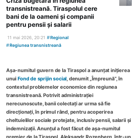
Criză bugetară în regiunea
transnistreană. Tiraspolul cere
bani de la oameni și companii
pentru pensii și salarii
#
11 mai 2026, 20:21
Regional
#
Regiunea transnistreană
Așa-numitul guvern de la Tiraspol a anunțat inițierea
unui
Fond de sprijin social
, denumit „Împreună”, în
contextul problemelor economice din regiunea
transnistreană. Potrivit administrației
nerecunoscute, banii colectați ar urma să fie
direcționați, în primul rând, pentru acoperirea
cheltuielilor sociale protejate, inclusiv pensii, salarii și
indemnizații. Anunțul a fost făcut de așa-numitul
premier de la Tiraspol, Aleksandr Rozenberg, într-un