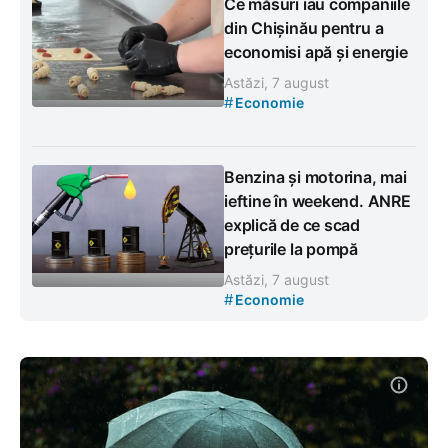
Ce măsuri iau companiile
din Chișinău pentru a
economisi apă și energie
Astăzi, 7 august
#
Economie
Benzina și motorina, mai
ieftine în weekend. ANRE
explică de ce scad
prețurile la pompă
Astăzi, 7 august
#
Economie