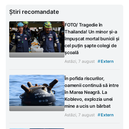
Știri recomandate
FOTO/ Tragedie în
Thailanda! Un minor și-a
împușcat mortal bunicii și
cel puțin șapte colegi de
școală
#
Astăzi, 7 august
Extern
În pofida riscurilor,
oamenii continuă să intre
în Marea Neagră. La
Koblevo, explozia unei
mine a ucis un bărbat
#
Astăzi, 7 august
Extern