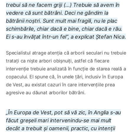
trebui să ne facem griji (...) Trebuie să avem în
vedere că sunt bătrâni. Deci ne gândim la
bătrânii noștri. Sunt mult mai fragili, nu le plac
schimbările, chiar dacă e bine, chiar dacă e rău.
Ei s-au învățat într-un fel”, a explicat Ștefan Nica.
Specialistul atrage atenția că arborii seculari nu trebuie
tratați ca niște arbori obișnuiți, astfel că fiecare
intervenție trebuie analizată în funcție de starea reală a
copacului. El spune că, în unele țări, inclusiv în Europa
de Vest, au existat cazuri în care intervențiile prea
agresive au dăunat arborilor bătrâni.
„În Europa de Vest, pot să vă zic, în Anglia s-au
făcut greșeli mari intervenindu-se mai mult
decât a trebuit și oamenii, practic, cu intenții