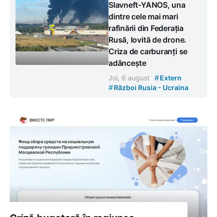
Slavneft-YANOS, una
dintre cele mai mari
rafinării din Federația
Rusă, lovită de drone.
Criza de carburanți se
adâncește
#
Joi, 6 august
Extern
#
Război Rusia - Ucraina