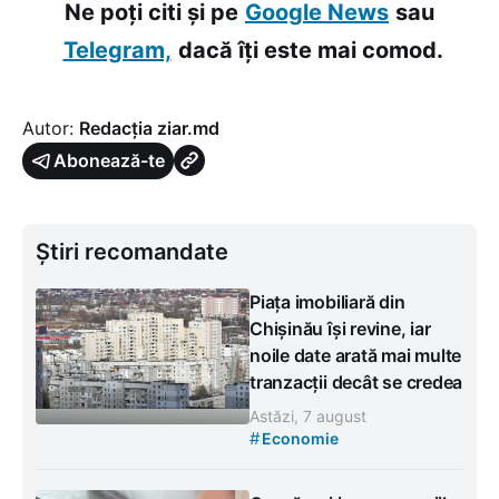
Ne poți citi și pe
Google News
sau
Telegram,
dacă îți este mai comod.
Autor:
Redacția ziar.md
Abonează-te
Știri recomandate
Piața imobiliară din
Chișinău își revine, iar
noile date arată mai multe
tranzacții decât se credea
Astăzi, 7 august
#
Economie