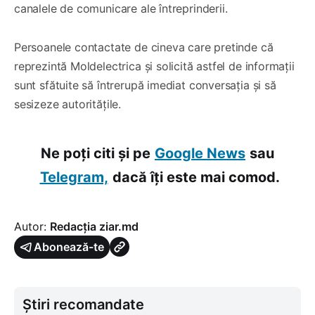
canalele de comunicare ale întreprinderii.
Persoanele contactate de cineva care pretinde că
reprezintă Moldelectrica și solicită astfel de informații
sunt sfătuite să întrerupă imediat conversația și să
sesizeze autoritățile.
Ne poți citi și pe
Google News
sau
Telegram,
dacă îți este mai comod.
Autor:
Redacția ziar.md
Abonează-te
Știri recomandate