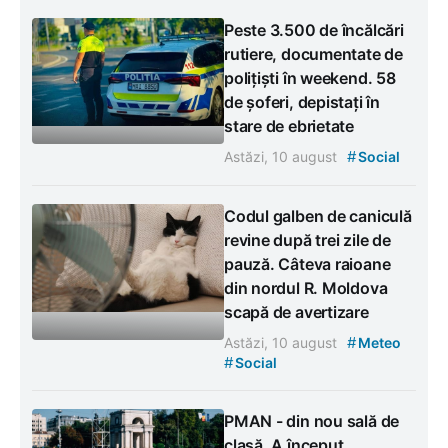
Peste 3.500 de încălcări
rutiere, documentate de
polițiști în weekend. 58
de șoferi, depistați în
stare de ebrietate
#
Astăzi, 10 august
Social
Codul galben de caniculă
revine după trei zile de
pauză. Câteva raioane
din nordul R. Moldova
scapă de avertizare
#
Astăzi, 10 august
Meteo
#
Social
PMAN - din nou sală de
clasă. A început