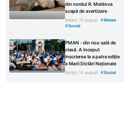
din nordul R. Moldova
scapă de avertizare
#
Astăzi, 10 august
Meteo
#
Social
PMAN - din nou sală de
clasă. A început
înscrierea la a patra ediție
a Marii Dictări Naționale
#
Astăzi, 10 august
Social