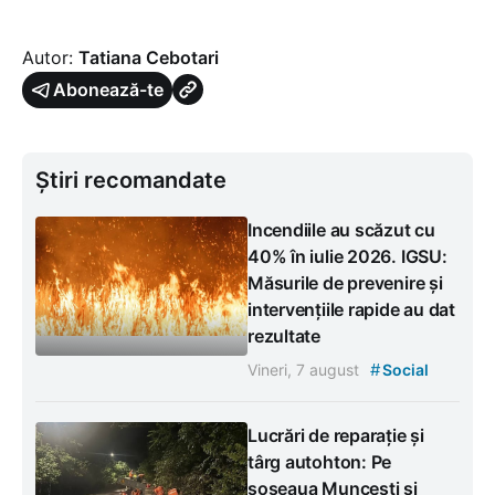
Autor:
Tatiana Cebotari
Abonează-te
Știri recomandate
Incendiile au scăzut cu
40% în iulie 2026. IGSU:
Măsurile de prevenire și
intervențiile rapide au dat
rezultate
#
Vineri, 7 august
Social
Lucrări de reparație și
târg autohton: Pe
șoseaua Muncești și