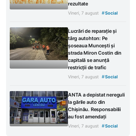
rezultate
#
Vineri, 7 august
Social
Lucrări de reparație și
târg autohton: Pe
șoseaua Muncești și
strada Miron Costin din
capitală se anunță
restricții de trafic
#
Vineri, 7 august
Social
ANTA a depistat nereguli
la gările auto din
Chișinău. Responsabilii
au fost amendați
#
Vineri, 7 august
Social