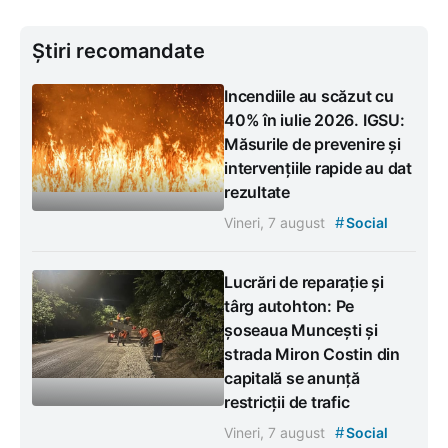
Știri recomandate
Incendiile au scăzut cu
40% în iulie 2026. IGSU:
Măsurile de prevenire și
intervențiile rapide au dat
rezultate
#
Vineri, 7 august
Social
Lucrări de reparație și
târg autohton: Pe
șoseaua Muncești și
strada Miron Costin din
capitală se anunță
restricții de trafic
#
Vineri, 7 august
Social