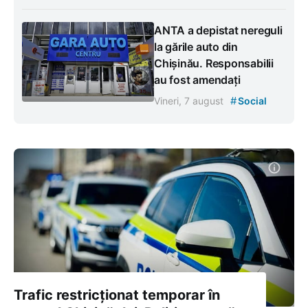
ANTA a depistat nereguli
la gările auto din
Chișinău. Responsabilii
au fost amendați
#
Vineri, 7 august
Social
Trafic restricționat temporar în