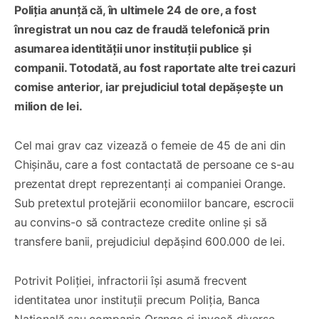
Poliția anunță că, în ultimele 24 de ore, a fost
înregistrat un nou caz de fraudă telefonică prin
asumarea identității unor instituții publice și
companii. Totodată, au fost raportate alte trei cazuri
comise anterior, iar prejudiciul total depășește un
milion de lei.
Cel mai grav caz vizează o femeie de 45 de ani din
Chișinău, care a fost contactată de persoane ce s-au
prezentat drept reprezentanți ai companiei Orange.
Sub pretextul protejării economiilor bancare, escrocii
au convins-o să contracteze credite online și să
transfere banii, prejudiciul depășind 600.000 de lei.
Potrivit Poliției, infractorii își asumă frecvent
identitatea unor instituții precum Poliția, Banca
Națională sau compania Orange și invocă diverse