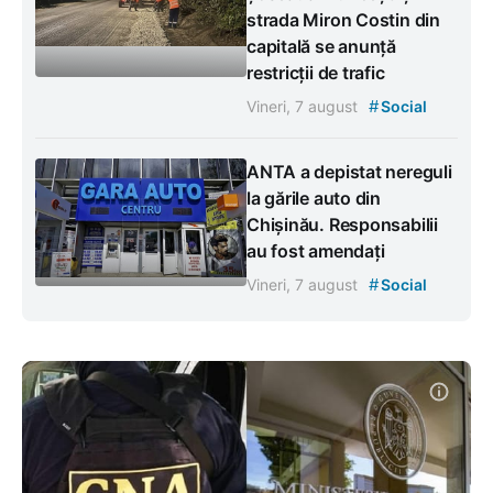
strada Miron Costin din
capitală se anunță
restricții de trafic
#
Vineri, 7 august
Social
ANTA a depistat nereguli
la gările auto din
Chișinău. Responsabilii
au fost amendați
#
Vineri, 7 august
Social