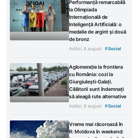
Performanță remarcabilă
la Olimpiada
Internațională de
Inteligență Artificială: o
medalie de argint și două
de bronz
#
Astăzi, 8 august
Social
Aglomerație la frontiera
cu România: cozi la
Giurgiulești-Galați.
Călătorii sunt îndemnați
să aleagă rute alternative
#
Astăzi, 8 august
Social
Vreme mai răcoroasă în
R: Moldova în weekend: