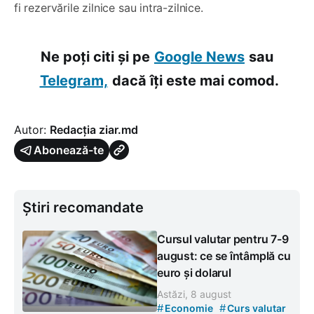
fi rezervările zilnice sau intra-zilnice.
Ne poți citi și pe
Google News
sau
Telegram,
dacă îți este mai comod.
Autor:
Redacția ziar.md
Abonează-te
Știri recomandate
Cursul valutar pentru 7-9
august: ce se întâmplă cu
euro și dolarul
Astăzi, 8 august
#
#
Economie
Curs valutar