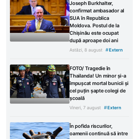
Joseph Burkhalter,
confirmat ambasador al
SUA în Republica
Moldova. Postul de la
Chișinău este ocupat
după aproape doi ani
#
Astăzi, 8 august
Extern
FOTO/ Tragedie în
Thailanda! Un minor și-a
împușcat mortal bunicii și
cel puțin șapte colegi de
școală
#
Vineri, 7 august
Extern
În pofida riscurilor,
oamenii continuă să intre