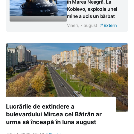
în Marea Neagră. La
Koblevo, explozia unei
mine a ucis un bărbat
#
Vineri, 7 august
Extern
Lucrările de extindere a
bulevardului Mircea cel Bătrân ar
urma să înceapă în luna august