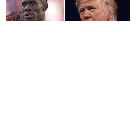
Un fotbalist american a fost
eliminat de la Mondial, dar „iertat”
ulterior. Trump, acuzat că a
influențat decizia FIFA
#
06 iul. 2026, 16:20
Sport
O decizie fără precedent a FIFA a declanșat un
scandal la Cupa Mondială FIFA 2026. Atacantul
Statelor Unite, Folarin Balogun, va putea evolua în
optimile de finală împotriva Belgiei, după ce forul