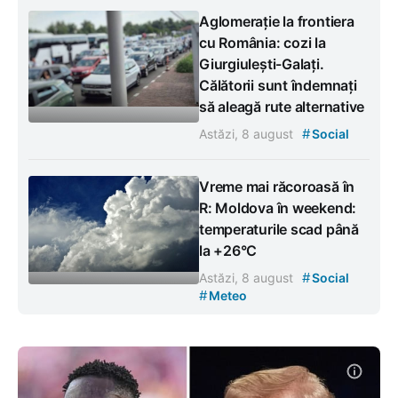
Aglomerație la frontiera
cu România: cozi la
Giurgiulești-Galați.
Călătorii sunt îndemnați
să aleagă rute alternative
#
Astăzi, 8 august
Social
Vreme mai răcoroasă în
R: Moldova în weekend:
temperaturile scad până
la +26°C
#
Astăzi, 8 august
Social
#
Meteo