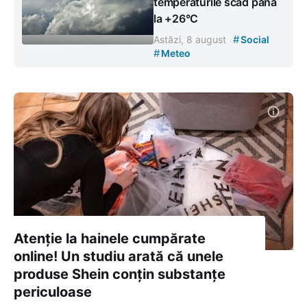
temperaturile scad până
la +26°C
#
Astăzi, 8 august
Social
#
Meteo
Atenție la hainele cumpărate
online! Un studiu arată că unele
produse Shein conțin substanțe
periculoase