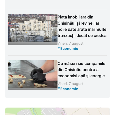
Piața imobiliară din
Chișinău își revine, iar
noile date arată mai multe
tranzacții decât se credea
Vineri, 7 august
#
Economie
Ce măsuri iau companiile
din Chișinău pentru a
economisi apă și energie
Vineri, 7 august
#
Economie