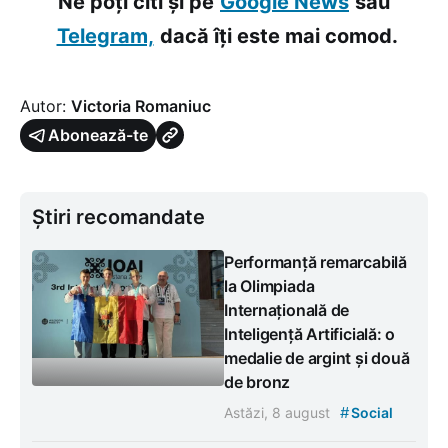
Ne poți citi și pe
Google News
sau
Telegram,
dacă îți este mai comod.
Autor:
Victoria Romaniuc
Abonează-te
Știri recomandate
Performanță remarcabilă
la Olimpiada
Internațională de
Inteligență Artificială: o
medalie de argint și două
de bronz
#
Astăzi, 8 august
Social