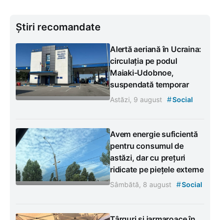
Știri recomandate
Alertă aeriană în Ucraina:
circulația pe podul
Maiaki-Udobnoe,
suspendată temporar
#
Astăzi, 9 august
Social
Avem energie suficientă
pentru consumul de
astăzi, dar cu prețuri
ridicate pe piețele externe
#
Sâmbătă, 8 august
Social
Târguri și iarmaroace în