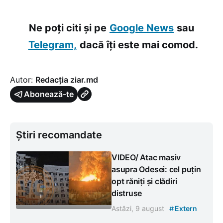
Ne poți citi și pe
Google News
sau
Telegram,
dacă îți este mai comod.
Autor:
Redacția ziar.md
Abonează-te
Știri recomandate
VIDEO/ Atac masiv
asupra Odesei: cel puțin
opt răniți și clădiri
distruse
#
Astăzi, 9 august
Extern