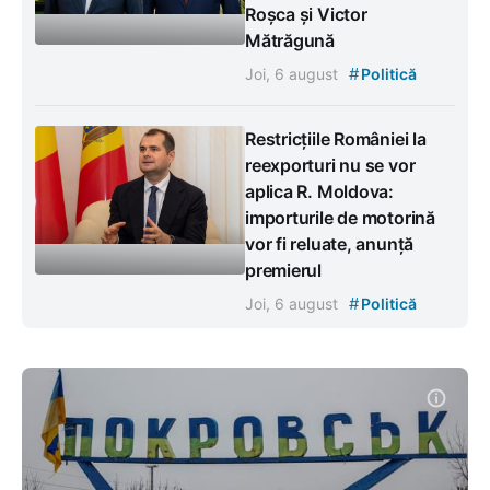
Roșca și Victor
Mătrăgună
#
Joi, 6 august
Politică
Restricțiile României la
reexporturi nu se vor
aplica R. Moldova:
importurile de motorină
vor fi reluate, anunță
premierul
#
Joi, 6 august
Politică