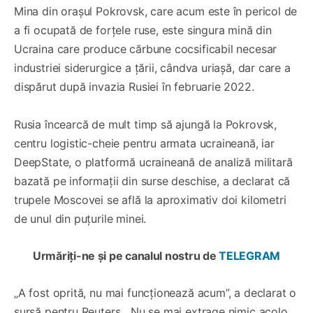
Mina din orașul Pokrovsk, care acum este în pericol de
a fi ocupată de forțele ruse, este singura mină din
Ucraina care produce cărbune cocsificabil necesar
industriei siderurgice a țării, cândva uriașă, dar care a
dispărut după invazia Rusiei în februarie 2022.
Rusia încearcă de mult timp să ajungă la Pokrovsk,
centru logistic-cheie pentru armata ucraineană, iar
DeepState, o platformă ucraineană de analiză militară
bazată pe informații din surse deschise, a declarat că
trupele Moscovei se află la aproximativ doi kilometri
de unul din puțurile minei.
Urmăriți-ne și pe canalul nostru de
TELEGRAM
„A fost oprită, nu mai funcționează acum”, a declarat o
sursă pentru Reuters. „Nu se mai extrage nimic acolo,