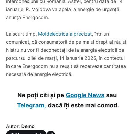
interconexiunii cu România. Astfel, pentru data de 14
ianuarie, R. Moldova va apela la energie de urgență,
anunță Energocom.
La scurt timp,
Moldelectrica a precizat
, într-un
comunicat, că consumatorii de pe malul drept al râului
Nistru nu vor fi deconectați de la energia electrică pe
parcursul zilei de marți, 14 ianuarie 2025, în contextul
în care Energocom nu a reușit să rezerveze cantitatea
necesară de energie electrică.
Ne poți citi și pe
Google News
sau
Telegram,
dacă îți este mai comod.
Autor:
Demo