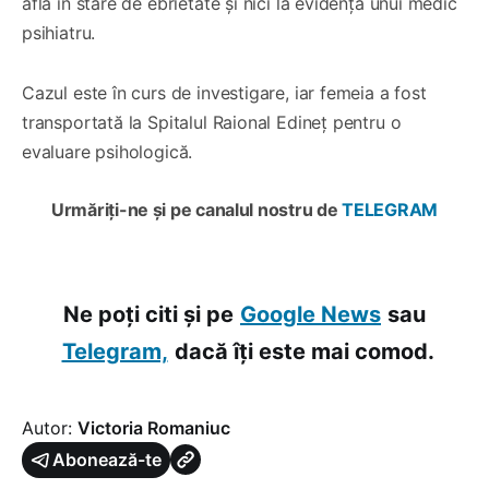
afla în stare de ebrietate și nici la evidența unui medic
psihiatru.
Cazul este în curs de investigare, iar femeia a fost
transportată la Spitalul Raional Edineț pentru o
evaluare psihologică.
Urmăriți-ne și pe canalul nostru de
TELEGRAM
Ne poți citi și pe
Google News
sau
Telegram,
dacă îți este mai comod.
Autor:
Victoria Romaniuc
Abonează-te