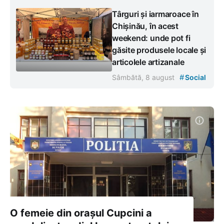
Târguri și iarmaroace în
Chișinău, în acest
weekend: unde pot fi
găsite produsele locale și
articolele artizanale
#
Sâmbătă, 8 august
Social
O femeie din orașul Cupcini a