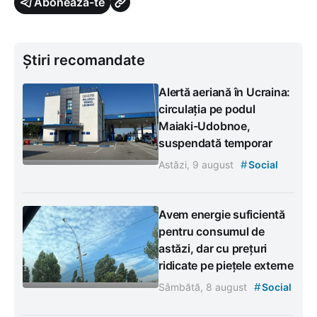
Abonează-te
Știri recomandate
Alertă aeriană în Ucraina:
circulația pe podul
Maiaki-Udobnoe,
suspendată temporar
#
Astăzi, 9 august
Social
Avem energie suficientă
pentru consumul de
astăzi, dar cu prețuri
ridicate pe piețele externe
#
Sâmbătă, 8 august
Social