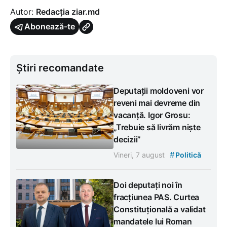
Autor:
Redacția ziar.md
Abonează-te
Știri recomandate
Deputații moldoveni vor
reveni mai devreme din
vacanță. Igor Grosu:
„Trebuie să livrăm niște
decizii”
#
Vineri, 7 august
Politică
Doi deputați noi în
fracțiunea PAS. Curtea
Constituțională a validat
mandatele lui Roman