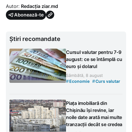
Autor:
Redacția ziar.md
Abonează-te
Știri recomandate
Cursul valutar pentru 7-9
august: ce se întâmplă cu
euro și dolarul
Sâmbătă, 8 august
#
#
Economie
Curs valutar
Piața imobiliară din
Chișinău își revine, iar
noile date arată mai multe
tranzacții decât se credea