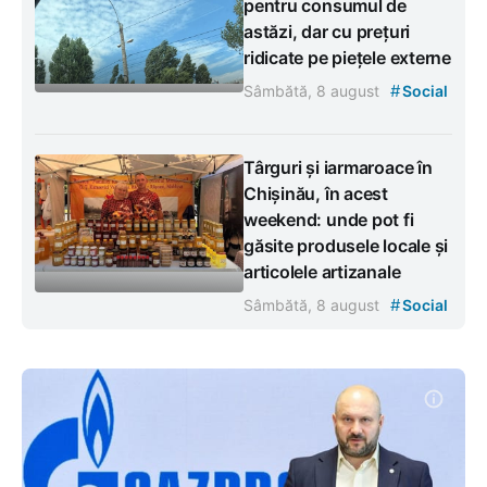
pentru consumul de
astăzi, dar cu prețuri
ridicate pe piețele externe
#
Sâmbătă, 8 august
Social
Târguri și iarmaroace în
Chișinău, în acest
weekend: unde pot fi
găsite produsele locale și
articolele artizanale
#
Sâmbătă, 8 august
Social