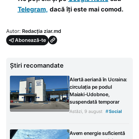
Telegram,
dacă îți este mai comod.
Autor:
Redacția ziar.md
Abonează-te
Știri recomandate
Alertă aeriană în Ucraina:
circulația pe podul
Maiaki-Udobnoe,
suspendată temporar
#
Astăzi, 9 august
Social
Avem energie suficientă