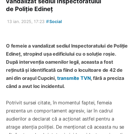
vandalizat sediul Inspectoratului
de Poliție Edineț
#
13 ian. 2025, 17:23
Social
O femeie a vandalizat sediul Inspectoratului de Poliție
Edineț, stropind ușa edificiului cu o soluție roșie.
După intervenția oamenilor legii, aceasta a fost
reținută și identificată ca fiind o locuitoare de 42 de
ani din orașul Cupcini,
transmite TVN
, fără a preciza
când a avut loc incidentul.
Potrivit sursei citate, în momentul faptei, femeia
prezenta un comportament agresiv, iar în cadrul
audierilor a declarat că a acționat astfel pentru a
atrage atenția poliției. De menționat că aceasta nu se