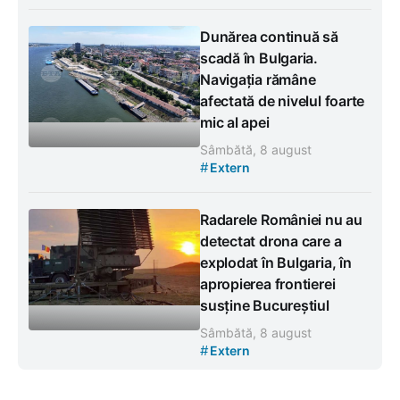
Dunărea continuă să
scadă în Bulgaria.
Navigația rămâne
afectată de nivelul foarte
mic al apei
Sâmbătă, 8 august
#
Extern
Radarele României nu au
detectat drona care a
explodat în Bulgaria, în
apropierea frontierei
susține Bucureștiul
Sâmbătă, 8 august
#
Extern