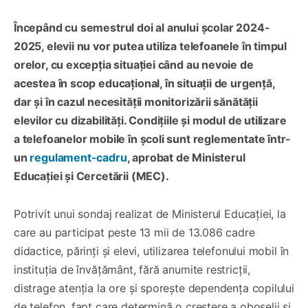
Începând cu semestrul doi al anului școlar 2024-
2025, elevii nu vor putea utiliza telefoanele în timpul
orelor, cu excepția situației când au nevoie de
acestea în scop educațional, în situații de urgență,
dar și în cazul necesității monitorizării sănătății
elevilor cu dizabilități. Condițiile și modul de utilizare
a telefoanelor mobile în școli sunt reglementate într-
un
regulament-cadru
, aprobat de Ministerul
Educației și Cercetării (MEC).
Potrivit unui sondaj realizat de Ministerul Educației, la
care au participat peste 13 mii de 13.086 cadre
didactice, părinți și elevi, utilizarea telefonului mobil în
instituția de învățământ, fără anumite restricții,
distrage atenția la ore și sporește dependența copilului
de telefon, fapt care determină o creștere a oboselii și