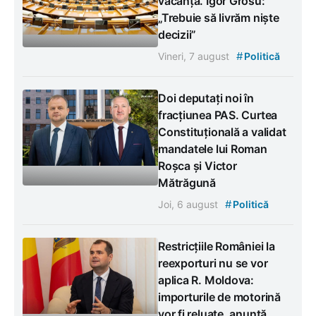
vacanță. Igor Grosu:
„Trebuie să livrăm niște
decizii”
#
Vineri, 7 august
Politică
Doi deputați noi în
fracțiunea PAS. Curtea
Constituțională a validat
mandatele lui Roman
Roșca și Victor
Mătrăgună
#
Joi, 6 august
Politică
Restricțiile României la
reexporturi nu se vor
aplica R. Moldova:
importurile de motorină
vor fi reluate, anunță