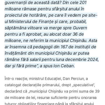
guvernanții de această dată? Din cele 201
milioane rămase pentru sfârșitul anului în
proiectul de hotărâre, pe care îl vedem pe site-
ul Ministerului de Finanțe și care, probabil,
săptămâna viitoare va merge spre Guvern
pentru a fi aprobat, au alocat doar 36 de
milioane, ne referim la municipiul Chișinău. Asta
ar însemna că pedagogii din 167 de instituții de
învățământ din municipiul Chișinău ar putea
rămâne fără salarii pentru luna decembrie 2024,
dar și fără prime”, a spus Ion Ceban.
Într-o reacție, ministrul Educației, Dan Perciun, a
catalogat declarațiile primarului, drept „speculative”,
declarând că „municipiul Chișinău va primi suma de 39
de milioane de lei, resurse suficiente pentru onorarea
tuturor obligațiilor financiare până la sfârșitul anului