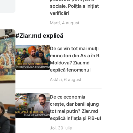
sociale. Poliția a inițiat
verificări
Marți, 4 august
#Ziar.md explică
De ce vin tot mai mulți
muncitori din Asia în R.
Moldova? Ziar.md
explică fenomenul
Astăzi, 6 august
De ce economia
crește, dar banii ajung
tot mai puțin? Ziar.md
explică inflația și PIB-ul
Joi, 30 iulie