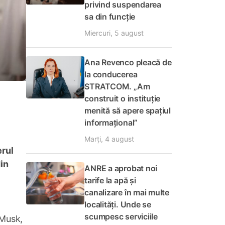
privind suspendarea
sa din funcție
Miercuri, 5 august
Ana Revenco pleacă de
la conducerea
STRATCOM. „Am
construit o instituție
menită să apere spațiul
informațional”
Marți, 4 august
erul
in
ANRE a aprobat noi
tarife la apă și
canalizare în mai multe
localități. Unde se
scumpesc serviciile
 Musk,