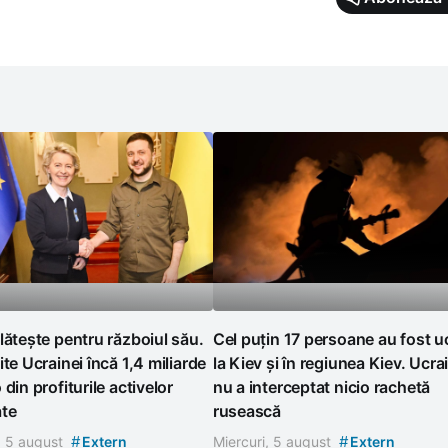
lătește pentru războiul său.
Cel puțin 17 persoane au fost u
ite Ucrainei încă 1,4 miliarde
la Kiev și în regiunea Kiev. Ucra
 din profiturile activelor
nu a interceptat nicio rachetă
ate
rusească
#
#
, 5 august
Extern
Miercuri, 5 august
Extern