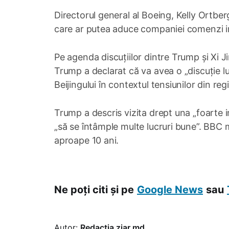
Directorul general al Boeing, Kelly Ortberg
care ar putea aduce companiei comenzi i
Pe agenda discuțiilor dintre Trump și Xi Jin
Trump a declarat că va avea o „discuție lu
Beijingului în contextul tensiunilor din r
Trump a descris vizita drept una „foarte i
„să se întâmple multe lucruri bune”. BBC m
aproape 10 ani.
Ne poți citi și pe
Google News
sau
Autor:
Redacția ziar.md