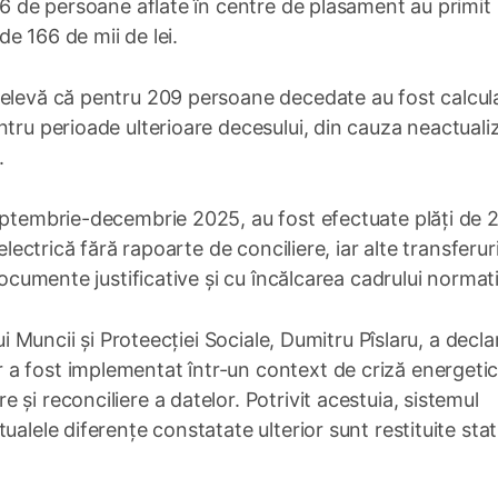
 36 de persoane aflate în centre de plasament au primit
e 166 de mii de lei.
relevă că pentru 209 persoane decedate au fost calcul
tru perioade ulterioare decesului, din cauza neactualiz
.
septembrie-decembrie 2025, au fost efectuate plăți de 
electrică fără rapoarte de conciliere, iar alte transferur
documente justificative și cu încălcarea cadrului normati
ui Muncii și Proteecției Sociale, Dumitru Pîslaru, a decla
a fost implementat într-un context de criză energetic
și reconciliere a datelor. Potrivit acestuia, sistemul
alele diferențe constatate ulterior sunt restituite stat