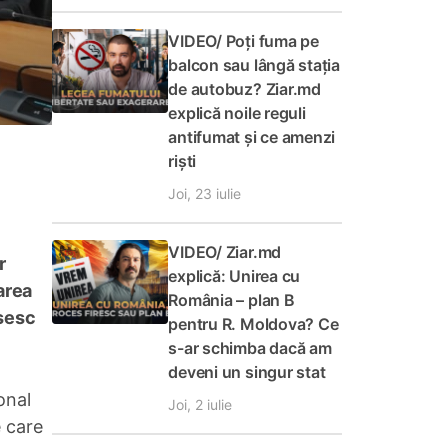
VIDEO/ Poți fuma pe
balcon sau lângă stația
de autobuz? Ziar.md
explică noile reguli
antifumat și ce amenzi
riști
Joi, 23 iulie
VIDEO/ Ziar.md
r
explică: Unirea cu
area
România – plan B
ăsesc
pentru R. Moldova? Ce
s-ar schimba dacă am
deveni un singur stat
ional
Joi, 2 iulie
 care