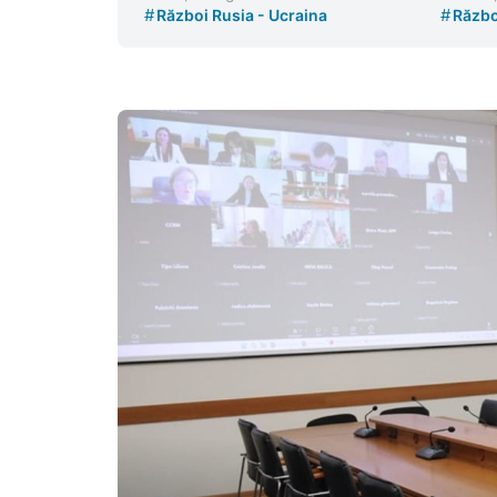
#
#
Război Rusia - Ucraina
Războ