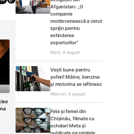
Afganistan: „O
companie
moldovenească a cerut
sprijin pentru
extinderea
exporturilor”
Marți, 4 august
Vești bune pentru
șoferi! Mâine, benzina
și motorina se ieftinesc
Miercuri, 5 august
cise
ina
Fete și femei din
Chișinău, filmate cu
ochelari Meta și
publicate pe rețelele