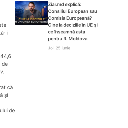
Ziar.md explică:
Consiliul European sau
Comisia Europeană?
Cine ia deciziile în UE și
ate
ce înseamnă asta
ării
pentru R. Moldova
Joi, 25 iunie
244,6
i de
v.
rat că
ă și
ului de