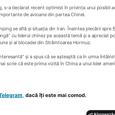
, s-a declarat recent optimist în privința unui posibil 
mportante de avioane din partea Chinei.
ping se află și situația din Iran. Înaintea plecării spre B
ngă” cu liderul chinez pe această temă și a apreciat po
egiune și al blocadei din Strâmtoarea Hormuz.
nteresantă” și a spus că se așteaptă ca în urma întâlniri
ai scrie că este prima vizită în China a unui lider amer
Telegram,
dacă îți este mai comod.
Abonează-