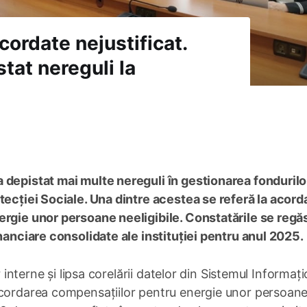
ordate nejustificat.
tat nereguli la
 depistat mai multe nereguli în gestionarea fondurilo
tecției Sociale. Una dintre acestea se referă la acord
ergie unor persoane neeligibile. Constatările se reg
inanciare consolidate ale instituției pentru anul 2025.
r interne și lipsa corelării datelor din Sistemul Informaț
acordarea compensațiilor pentru energie unor persoane