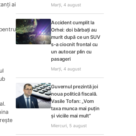
anți ai
Marți, 4 august
Accident cumplit la
 pentru
Orhei: doi bărbați au
murit după ce un SUV
s-a ciocnit frontal cu
un autocar plin cu
pasageri
Marți, 4 august
ul
sub
Guvernul prezintă joi
noua politică fiscală.
Vasile Tofan: „Vom
al.
taxa munca mai puțin
hina
și viciile mai mult”
rește
Miercuri, 5 august