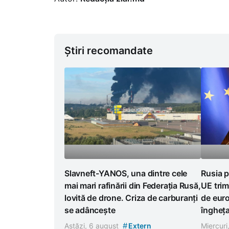
Știri recomandate
Slavneft-YANOS, una dintre cele
Rusia p
mai mari rafinării din Federația Rusă,
UE trim
lovită de drone. Criza de carburanți
de euro
se adâncește
îngheț
#
Astăzi, 6 august
Extern
Miercuri