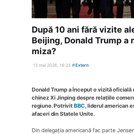
După 10 ani fără vizite al
Beijing, Donald Trump a 
miza?
#
13 mai 2026, 16:23
Extern
Donald Trump a început o vizită oficială 
chinez Xi Jinping despre relațiile comerc
regiune. Potrivit
BBC,
liderul american es
afaceri din Statele Unite.
Din delegația americană fac parte Jensen