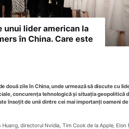
e unui lider american la
mers în China. Care este
de două zile în China, unde urmează să discute cu lid
iale, concurența tehnologică și situația geopolitică d
te însoțit de unii dintre cei mai importanți oameni de
 Huang, directorul Nvidia, Tim Cook de la Apple, Elon