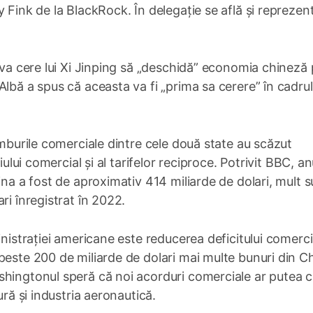
 Fink de la BlackRock. În delegație se află și reprezent
i va cere lui Xi Jinping să „deschidă” economia chineză
lbă a spus că aceasta va fi „prima sa cerere” în cadrul
imburile comerciale dintre cele două state au scăzut
iului comercial și al tarifelor reciproce. Potrivit BBC, an
ina a fost de aproximativ 414 miliarde de dolari, mult 
ri înregistrat în 2022.
inistrației americane este reducerea deficitului comerci
peste 200 de miliarde de dolari mai multe bunuri din C
shingtonul speră că noi acorduri comerciale ar putea c
ură și industria aeronautică.