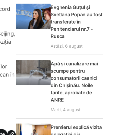
Evghenia Guțul și
acord
Svetlana Popan au fost
transferate în
Penitenciarul nr.7 -
eijing,
Rusca
ziția
Astăzi, 6 august
Apă și canalizare mai
lor
scumpe pentru
ican în
consumatorii casnici
din Chișinău. Noile
tarife, aprobate de
ANRE
Marți, 4 august
Premierul explică vizita
te
delegației din