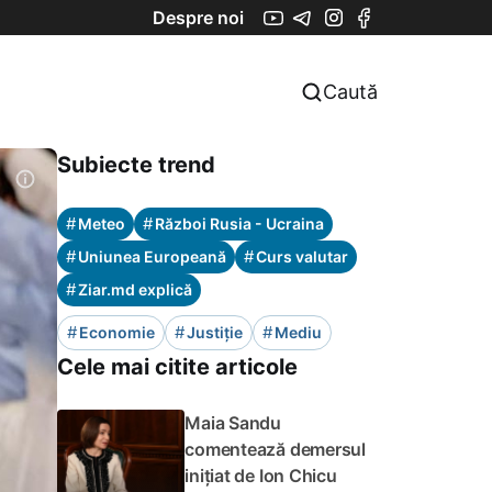
Despre noi
Caută
Subiecte trend
#
#
Meteo
Război Rusia - Ucraina
#
#
Uniunea Europeană
Curs valutar
#
Ziar.md explică
#
#
#
Economie
Justiție
Mediu
Cele mai citite articole
Maia Sandu
comentează demersul
inițiat de Ion Chicu