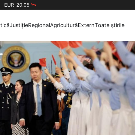
EUR
20.05
itică
Justiție
Regional
Agricultură
Extern
Toate știrile