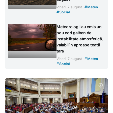
#
Vineri, 7 august
Meteo
#
Social
Meteorologii au emis un
nou cod galben de
instabilitate atmosferică,
valabil în aproape toată
țara
#
Vineri, 7 august
Meteo
#
Social