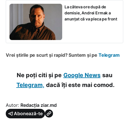
La câteva ore după de
demisie, Andrei Ermak a
anunțat că va pleca pe front
Vrei știrile pe scurt și rapid? Suntem și pe
Telegram
Ne poți citi și pe
Google News
sau
Telegram,
dacă îți este mai comod.
Autor:
Redacția ziar.md
Abonează-te