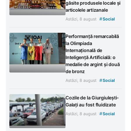
găsite produsele locale și
articolele artizanale
#
Astăzi, 8 august
Social
Performanță remarcabilă
la Olimpiada
Internațională de
Inteligență Artificială: o
medalie de argint și două
de bronz
#
Astăzi, 8 august
Social
Cozile de la Giurgiulești-
Galați au fost fluidizate
#
Astăzi, 8 august
Social