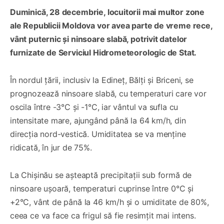
Duminică, 28 decembrie, locuitorii mai multor zone
ale Republicii Moldova vor avea parte de vreme rece,
vânt puternic și ninsoare slabă, potrivit datelor
furnizate de Serviciul Hidrometeorologic de Stat.
În nordul țării, inclusiv la Edineț, Bălți și Briceni, se
prognozează ninsoare slabă, cu temperaturi care vor
oscila între -3°C și -1°C, iar vântul va sufla cu
intensitate mare, ajungând până la 64 km/h, din
direcția nord-vestică. Umiditatea se va menține
ridicată, în jur de 75%.
La Chișinău se așteaptă precipitații sub formă de
ninsoare ușoară, temperaturi cuprinse între 0°C și
+2°C, vânt de până la 46 km/h și o umiditate de 80%,
ceea ce va face ca frigul să fie resimțit mai intens.