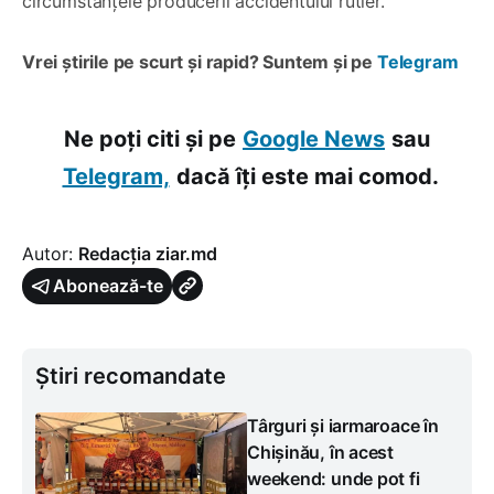
circumstanțele producerii accidentului rutier.
Vrei știrile pe scurt și rapid? Suntem și pe
Telegram
Ne poți citi și pe
Google News
sau
Telegram,
dacă îți este mai comod.
Autor:
Redacția ziar.md
Abonează-te
Știri recomandate
Târguri și iarmaroace în
Chișinău, în acest
weekend: unde pot fi