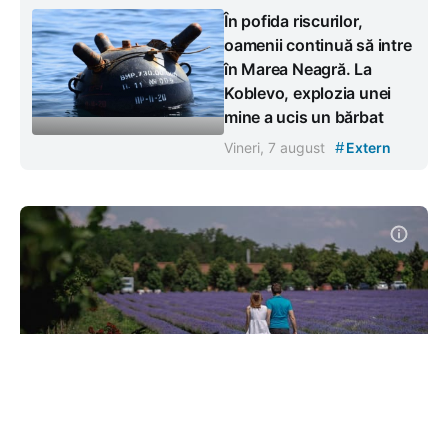
În pofida riscurilor,
oamenii continuă să intre
în Marea Neagră. La
Koblevo, explozia unei
mine a ucis un bărbat
#
Vineri, 7 august
Extern
Turismul ar urma să fie gestionat
de Ministerul Dezvoltării