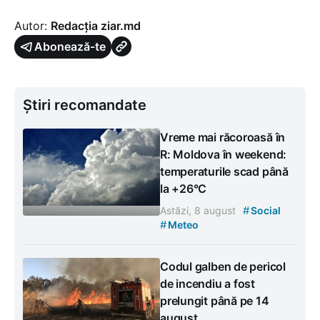
Autor:
Redacția ziar.md
Abonează-te
Știri recomandate
Vreme mai răcoroasă în
R: Moldova în weekend:
temperaturile scad până
la +26°C
#
Astăzi, 8 august
Social
#
Meteo
Codul galben de pericol
de incendiu a fost
prelungit până pe 14
august