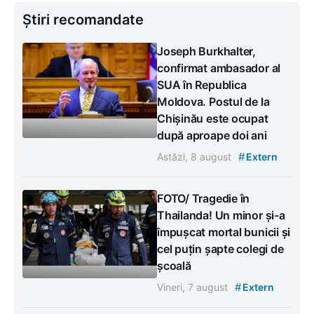
Știri recomandate
Joseph Burkhalter,
confirmat ambasador al
SUA în Republica
Moldova. Postul de la
Chișinău este ocupat
după aproape doi ani
#
Astăzi, 8 august
Extern
FOTO/ Tragedie în
Thailanda! Un minor și-a
împușcat mortal bunicii și
cel puțin șapte colegi de
școală
#
Vineri, 7 august
Extern