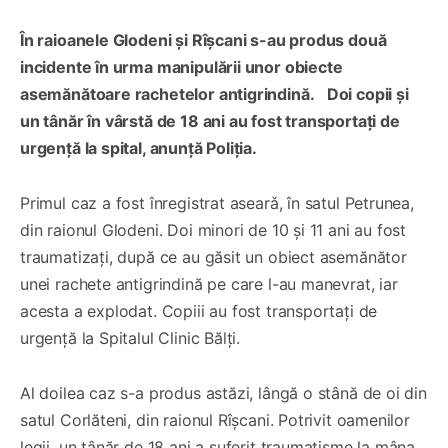
În raioanele Glodeni și Rîșcani s-au produs două
incidente în urma manipulării unor obiecte
asemănătoare rachetelor antigrindină.
Doi copii și
un tânăr în vârstă de 18 ani au fost transportați de
urgență la spital, anunță Poliția.
Primul caz a fost înregistrat asearǎ, în satul Petrunea,
din raionul Glodeni. Doi minori de 10 și 11 ani au fost
traumatizați, după ce au găsit un obiect asemănător
unei rachete antigrindină pe care l-au manevrat, iar
acesta a explodat. Copiii au fost transportați de
urgență la Spitalul Clinic Bălți.
Al doilea caz s-a produs astăzi, lângă o stână de oi din
satul Corlăteni, din raionul Rîșcani. Potrivit oamenilor
legii, un tânăr de 18 ani a suferit traumatisme la mâna