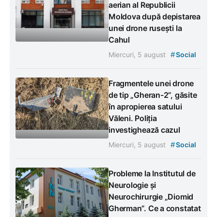
aerian al Republicii
Moldova după depistarea
unei drone rusești la
Cahul
#
Miercuri, 5 august
Social
Fragmentele unei drone
de tip „Gheran-2”, găsite
în apropierea satului
Văleni. Poliția
investighează cazul
#
Miercuri, 5 august
Social
Probleme la Institutul de
Neurologie și
Neurochirurgie „Diomid
Gherman”. Ce a constatat