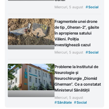
#
Miercuri, 5 august
Social
Fragmentele unei drone
de tip „Gheran-2”, găsite
în apropierea satului
Văleni. Poliția
investighează cazul
#
Miercuri, 5 august
Social
Probleme la Institutul de
Neurologie și
Neurochirurgie „Diomid
Gherman”. Ce a constatat
Ministerul Sănătății
Miercuri, 5 august
#
#
Sănătate
Social