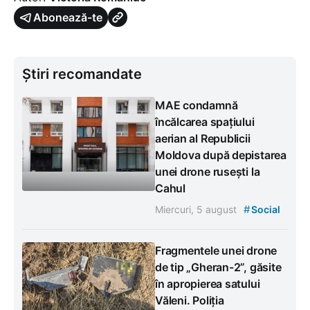
Abonează-te
Știri recomandate
MAE condamnă
încălcarea spațiului
aerian al Republicii
Moldova după depistarea
unei drone rusești la
Cahul
#
Miercuri, 5 august
Social
Fragmentele unei drone
de tip „Gheran-2”, găsite
în apropierea satului
Văleni. Poliția