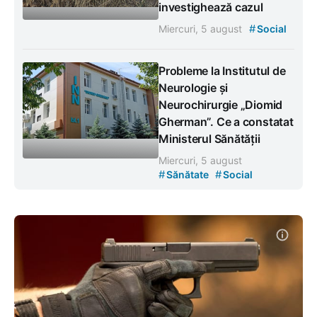
investighează cazul
#
Miercuri, 5 august
Social
Probleme la Institutul de
Neurologie și
Neurochirurgie „Diomid
Gherman”. Ce a constatat
Ministerul Sănătății
Miercuri, 5 august
#
#
Sănătate
Social