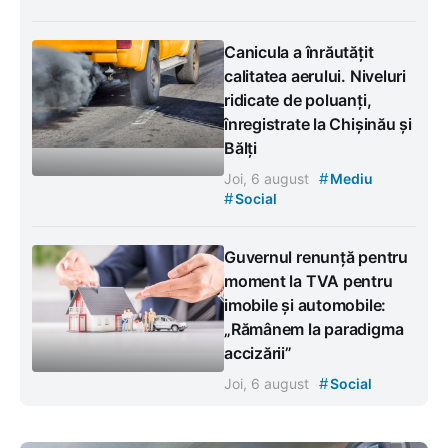
Canicula a înrăutățit
calitatea aerului. Niveluri
ridicate de poluanți,
înregistrate la Chișinău și
Bălți
#
Joi, 6 august
Mediu
#
Social
Guvernul renunță pentru
moment la TVA pentru
imobile și automobile:
„Rămânem la paradigma
accizării”
#
Joi, 6 august
Social