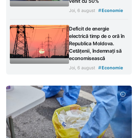
venit cu 50%
#
Joi, 6 august
Economie
Deficit de energie
electrică timp de o oră în
Republica Moldova.
Cetățenii, îndemnați să
economisească
#
Joi, 6 august
Economie