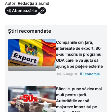
Autor:
Redacția ziar.md
Abonează-te
Știri recomandate
Companiile din țară,
interesate de export: 80
s-au înscris în programul
ODA care le va ajuta să
ajungă pe piețele externe
#
Joi, 6 august
Economie
Băncile, puse să dea mai
mult pentru țară.
Autoritățile vor să
majoreze impozitul pe