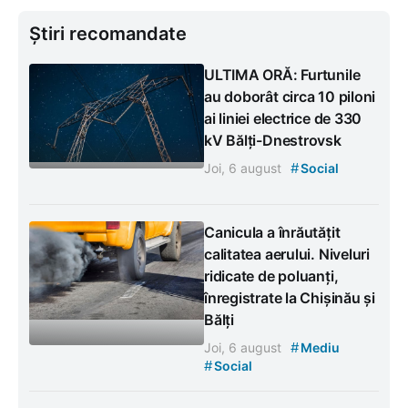
Știri recomandate
ULTIMA ORĂ: Furtunile
au doborât circa 10 piloni
ai liniei electrice de 330
kV Bălți-Dnestrovsk
#
Joi, 6 august
Social
Canicula a înrăutățit
calitatea aerului. Niveluri
ridicate de poluanți,
înregistrate la Chișinău și
Bălți
#
Joi, 6 august
Mediu
#
Social