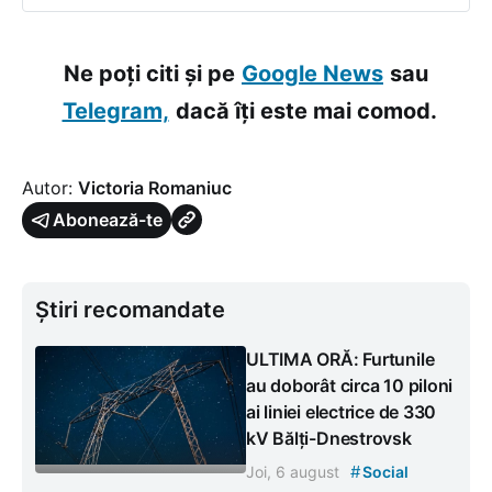
Ne poți citi și pe
Google News
sau
Telegram,
dacă îți este mai comod.
Autor:
Victoria Romaniuc
Abonează-te
Știri recomandate
ULTIMA ORĂ: Furtunile
au doborât circa 10 piloni
ai liniei electrice de 330
kV Bălți-Dnestrovsk
#
Joi, 6 august
Social