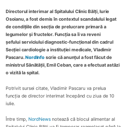
Directorul interimar al Spitalului Clinic Bălți, Iurie
Osoianu, a fost demis în contextul scandalului legat
de condițiile din secția de prelucrare primară a
legumelor și fructelor. Funcția sa îi va reveni
șefului serviciului diagnostic-funcțional din cadrul
Secției cardiologie a instituției medicale, Vladimir
Pascaru.
NordInfo
scrie că anunțul a fost făcut de
ministrul Sănătății, Emil Ceban, care a efectuat astăzi
o vizită la spital.
Potrivit sursei citate, Vladimir Pascaru va prelua
funcția de director interimat începând cu ziua de 10
iulie.
Între timp,
NordNews
notează că blocul alimentar al
Spitalului Clinic Bălți va fi temporar reamplasat până la