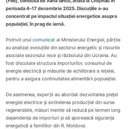
(FMI), condusă de Alina Iancu, aflată la Chișinău în
perioada 4–17 decembrie 2025. Discuțiile s-au
concentrat pe impactul situației energetice asupra
populației, în prag de iarnă.
Potrivit unui
comunicat
al Ministerului Energiei, părțile
au analizat evoluțiile din sectorul energetic și riscurile
asociate sezonului rece și războiului din Ucraina. Au
fost discutate structura importurilor, consumul de
energie electrică și măsurile de echilibrare a rețelei,
pentru a asigura continuitatea alimentării populației.
De asemenea, experții au abordat dezvoltarea pieței
energiei electrice și extinderea producției din surse
regenerabile, măsuri menite să reducă pe termen lung
dependența de importuri și să sporească siguranța
energetică a familiilor din R. Moldova.