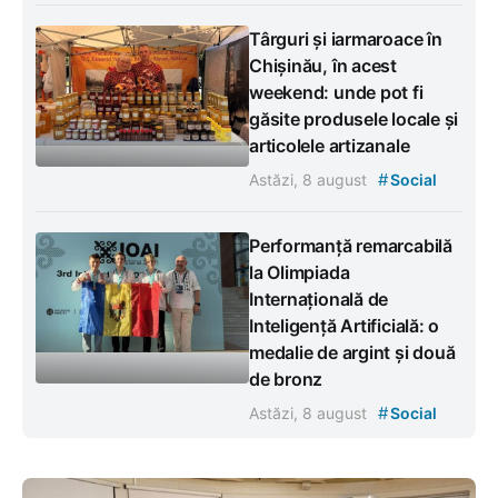
Târguri și iarmaroace în
Chișinău, în acest
weekend: unde pot fi
găsite produsele locale și
articolele artizanale
#
Astăzi, 8 august
Social
Performanță remarcabilă
la Olimpiada
Internațională de
Inteligență Artificială: o
medalie de argint și două
de bronz
#
Astăzi, 8 august
Social