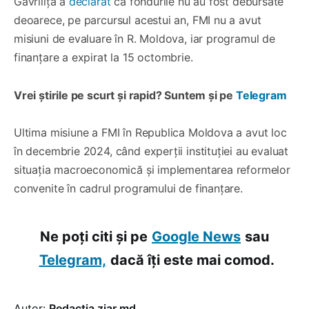
Gavriliță a
declarat
că fondurile nu au fost debursate
deoarece, pe parcursul acestui an, FMI nu a avut
misiuni de evaluare în R. Moldova, iar programul de
finanțare a expirat la 15 octombrie.
Vrei știrile pe scurt și rapid? Suntem și pe
Telegram
Ultima misiune a FMI în Republica Moldova a avut loc
în decembrie 2024, când experții instituției au evaluat
situația macroeconomică și implementarea reformelor
convenite în cadrul programului de finanțare.
Ne poți citi și pe
Google News
sau
Telegram,
dacă îți este mai comod.
Autor:
Redacția ziar.md