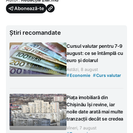
Abonează-te
Știri recomandate
Cursul valutar pentru 7-9
august: ce se întâmplă cu
euro și dolarul
Astăzi, 8 august
#
#
Economie
Curs valutar
Piața imobiliară din
Chișinău își revine, iar
noile date arată mai multe
tranzacții decât se credea
Vineri, 7 august