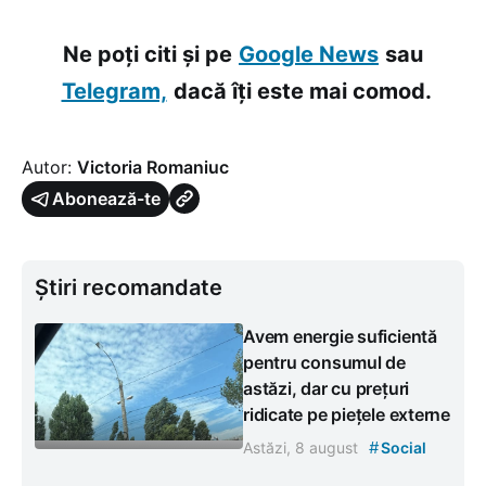
Ne poți citi și pe
Google News
sau
Telegram,
dacă îți este mai comod.
Autor:
Victoria Romaniuc
Abonează-te
Știri recomandate
Avem energie suficientă
pentru consumul de
astăzi, dar cu prețuri
ridicate pe piețele externe
#
Astăzi, 8 august
Social