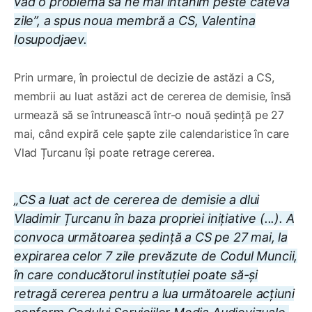
văd o problemă să ne mai întânim peste câteva
zile”, a spus noua membră a CS, Valentina
Iosupodjaev.
Prin urmare, în proiectul de decizie de astăzi a CS,
membrii au luat astăzi act de cererea de demisie, însă
urmează să se întrunească într-o nouă ședință pe 27
mai, când expiră cele șapte zile calendaristice în care
Vlad Țurcanu își poate retrage cererea.
„CS a luat act de cererea de demisie a dlui
Vladimir Țurcanu în baza propriei inițiative (...). A
convoca următoarea ședință a CS pe 27 mai, la
expirarea celor 7 zile prevăzute de Codul Muncii,
în care conducătorul instituției poate să-și
retragă cererea pentru a lua următoarele acțiuni