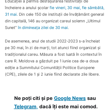
Educației a permis desfășurarea festivității de
încheiere a anului școlar
fie vineri, 30 mai, fie sâmbătă,
31 mai.
Din cele 150 de instituții de învățământ general
din capitală, 146 au organizat careul solemn „Ultimul
Sunet”
în dimineața zilei de 30 mai.
De asemenea, anul de studii 2022-2023 s-a încheiat
pe 30 mai, în zi de marți, tot atunci fiind organizat și
tradiționalul careu. Măsura a fost luată în contextul în
care R. Moldova a găzduit pe 1 iunie cea de-a doua
ediție a Summitului Comunității Politice Europene
(CPE), zilele de 1 și 2 iunie fiind declarate zile libere.
Ne poți citi și pe
Google News
sau
Telegram,
dacă îți este mai comod.