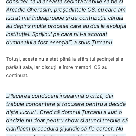
consider că la această ședință trebuie să fie și
Arcadie Gherasim, președintele CS, cu care am
lucrat mai îndeaproape și de contribuția căruia
au depins multe procese care au dus la evoluția
instituției. Sprijinul pe care ni l-a acordat
dumnealui a fost esențial”, a spus Țurcanu.
Totuși, acesta nu a stat până la sfârșitul ședinței și a
părăsit sala, iar discuțiile între membrii CS au
continuat.
„Plecarea conducerii înseamnă o criză, dar
trebuie concentare și focusare pentru a decide
niște lucruri . Cred că domnul Țurcanu a luat o
decizie nu doar pentru show și atunci trebuie să
clarifiăcm procedura și juridic să fie corect. Nu