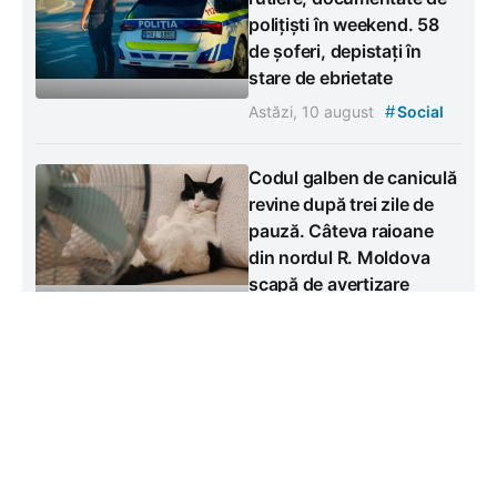
polițiști în weekend. 58
de șoferi, depistați în
stare de ebrietate
#
Astăzi, 10 august
Social
Codul galben de caniculă
revine după trei zile de
pauză. Câteva raioane
din nordul R. Moldova
scapă de avertizare
#
Astăzi, 10 august
Meteo
#
Social
Contacte