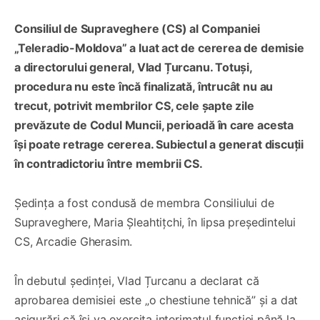
Consiliul de Supraveghere (CS) al Companiei
„Teleradio-Moldova” a luat act de cererea de demisie
a directorului general, Vlad Țurcanu. Totuși,
procedura nu este încă finalizată, întrucât nu au
trecut, potrivit membrilor CS, cele șapte zile
prevăzute de Codul Muncii, perioadă în care acesta
își poate retrage cererea. Subiectul a generat discuții
în contradictoriu între membrii CS.
Ședința a fost condusă de membra Consiliului de
Supraveghere, Maria Șleahtițchi, în lipsa președintelui
CS, Arcadie Gherasim.
În debutul ședinței, Vlad Țurcanu a declarat că
aprobarea demisiei este „o chestiune tehnică” și a dat
asigurări că își va exercita interimatul funcției până la