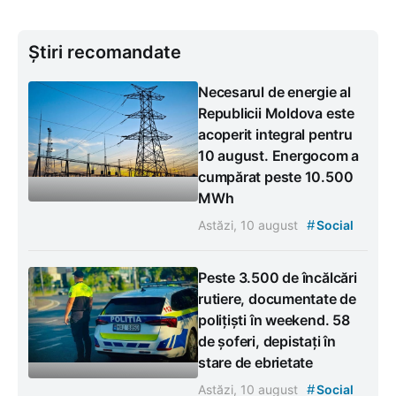
Știri recomandate
Necesarul de energie al
Republicii Moldova este
acoperit integral pentru
10 august. Energocom a
cumpărat peste 10.500
MWh
#
Astăzi, 10 august
Social
Peste 3.500 de încălcări
rutiere, documentate de
polițiști în weekend. 58
de șoferi, depistați în
stare de ebrietate
#
Astăzi, 10 august
Social