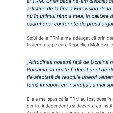
al TRM. Chiar dacă ne-am disociat de 
artistice de la finala Eurovision de l
nu în ultimul rând a mea, în calitate 
cadrul unei conferințe de presă orga
Șeful de la TRM a mai adăugat că prin dem
fraternitate pe care Republica Moldova l
„Atitudinea noastră față de Ucraina 
România nu poate fi decât unul de dr
fie afectată de reacțiile uneori vehe
temă în raport cu instituția”, a mai s
El a a mai spus că la TRM au fost puse în 
pentru independența și dezvoltarea institu
Aceste proiecte, a afimrat el, nu trebuie s