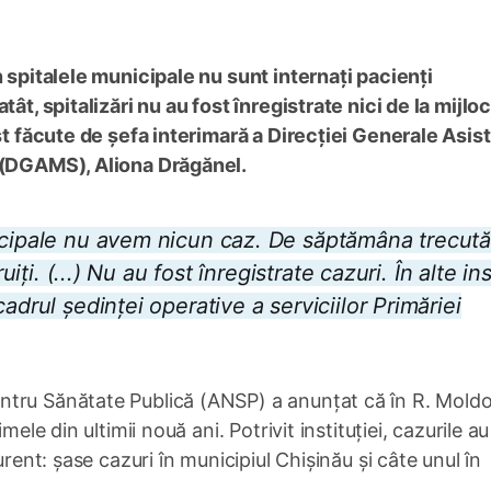
n spitalele municipale nu sunt internați pacienți
ât, spitalizări nu au fost înregistrate nici de la mijloc
ost făcute de șefa interimară a Direcției Generale Asis
u (DGAMS), Aliona Drăgănel.
icipale nu avem nicun caz. De săptămâna trecută
iți. (...) Nu au fost înregistrate cazuri. În alte inst
adrul ședinței operative a serviciilor Primăriei
ntru Sănătate Publică (ANSP) a anunțat că în R. Mold
ele din ultimii nouă ani. Potrivit instituției, cazurile au
urent: șase cazuri în municipiul Chișinău și câte unul în