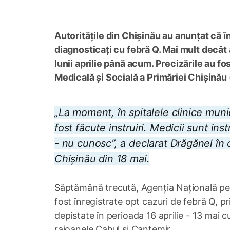
Autoritățile din Chișinău au anunțat că î
diagnosticați cu febră Q. Mai mult decât at
lunii aprilie până acum. Precizările au f
Medicală și Socială a Primăriei Chișină
„La moment, în spitalele clinice mun
fost făcute instruiri. Medicii sunt instru
- nu cunosc”, a declarat Drăgănel în c
Chișinău din 18 mai.
Săptămână trecută, Agenția Națională pe
fost înregistrate opt cazuri de febră Q, prim
depistate în perioada 16 aprilie - 13 mai c
raioanele Cahul și Cantemir.