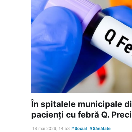
În spitalele municipale d
pacienți cu febră Q. Preci
#
#
18 mai 2026, 14:53
Social
Sănătate