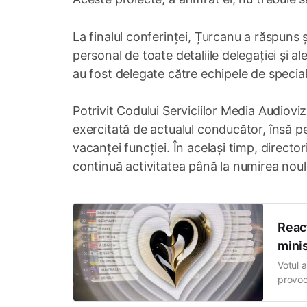
La finalul conferinței, Țurcanu a răspuns ș
personal de toate detaliile delegației și ale
au fost delegate către echipele de specialit
Potrivit Codului Serviciilor Media Audiovi
exercitată de actualul conducător, însă pe
vacanței funcției. În același timp, directori
continuă activitatea până la numirea noulu
Reacț
minis
Votul 
provoc
puncte