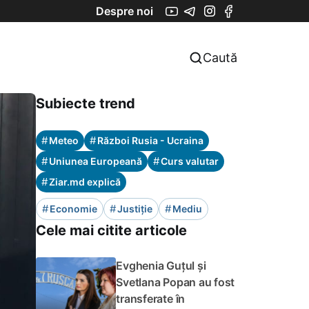
Despre noi
Caută
Subiecte trend
#
#
Meteo
Război Rusia - Ucraina
#
#
Uniunea Europeană
Curs valutar
#
Ziar.md explică
#
#
#
Economie
Justiție
Mediu
Cele mai citite articole
Evghenia Guțul și
Svetlana Popan au fost
transferate în