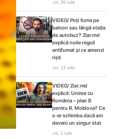
Joi, 30 iulie
VIDEO/ Poți fuma pe
balcon sau lângă stația
de autobuz? Ziar.md
explică noile reguli
antifumat și ce amenzi
riști
Joi, 23 iulie
VIDEO/ Ziar.md
explică: Unirea cu
România – plan B
pentru R. Moldova? Ce
s-ar schimba dacă am
deveni un singur stat
Joi, 2 iulie