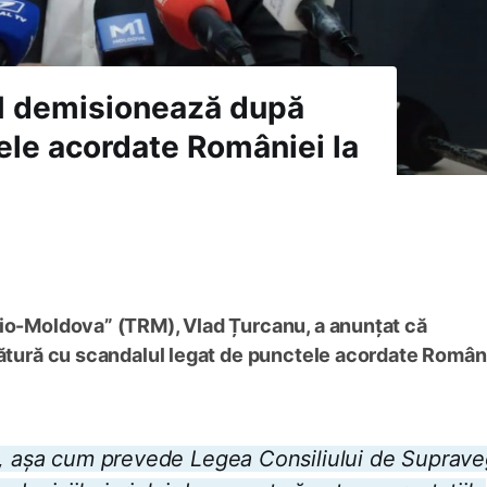
RM demisionează după
ele acordate României la
dio-Moldova” (TRM), Vlad Țurcanu, a anunțat că
gătură cu scandalul legat de punctele acordate Români
ns, așa cum prevede Legea Consiliului de Suprav