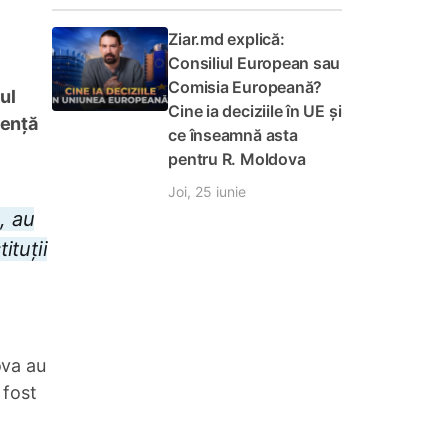
Ziar.md explică:
Consiliul European sau
Comisia Europeană?
ul
Cine ia deciziile în UE și
tență
ce înseamnă asta
pentru R. Moldova
Joi, 25 iunie
, au
ituții
ova au
 fost