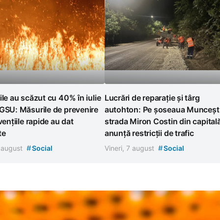
ile au scăzut cu 40% în iulie
Lucrări de reparație și târg
GSU: Măsurile de prevenire
autohton: Pe șoseaua Muncești
vențiile rapide au dat
strada Miron Costin din capital
te
anunță restricții de trafic
#
#
7 august
Social
Vineri, 7 august
Social