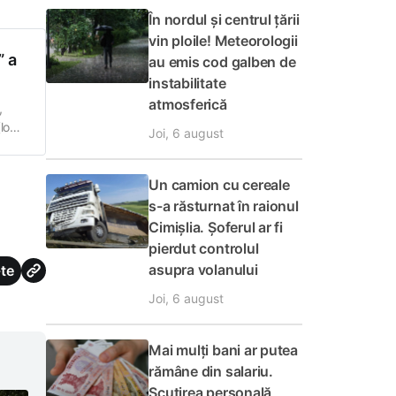
În nordul și centrul țării
vin ploile! Meteorologii
” a
au emis cod galben de
instabilitate
atmosferică
,
locul
Joi, 6 august
ția a
Un camion cu cereale
s-a răsturnat în raionul
Cimișlia. Șoferul ar fi
pierdut controlul
asupra volanului
te
Joi, 6 august
Mai mulți bani ar putea
rămâne din salariu.
Scutirea personală