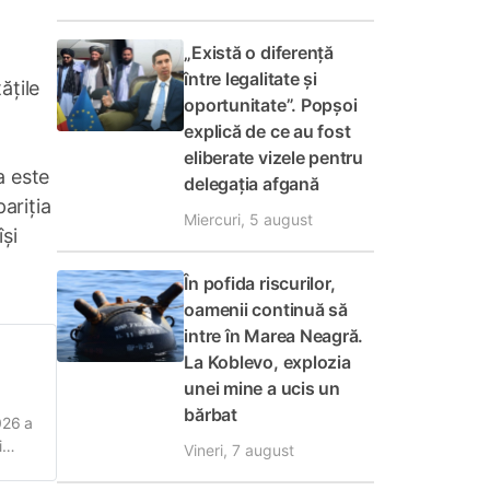
„Există o diferență
între legalitate și
ățile
oportunitate”. Popșoi
explică de ce au fost
eliberate vizele pentru
a este
delegația afgană
ariția
Miercuri, 5 august
își
În pofida riscurilor,
oamenii continuă să
intre în Marea Neagră.
La Koblevo, explozia
unei mine a ucis un
bărbat
026 a
i
Vineri, 7 august
ova a