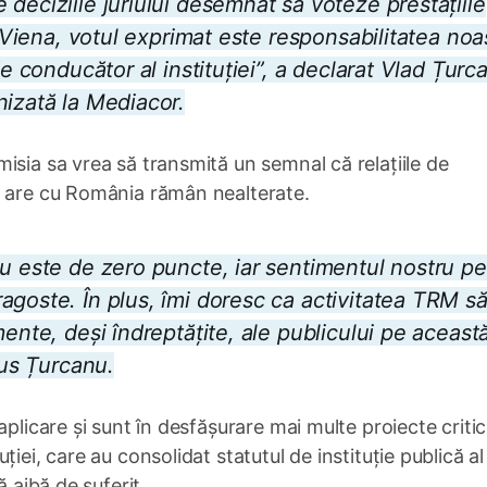
deciziile juriului desemnat să voteze prestațiile
a Viena, votul exprimat este responsabilitatea noas
de conducător al instituției”, a declarat Vlad Țurc
nizată la Mediacor.
isia sa vrea să transmită un semnal că relațiile de
e are cu România rămân nealterate.
nu este de zero puncte, iar sentimentul nostru pe
agoste. În plus, îmi doresc ca activitatea TRM s
mente, deși îndreptățite, ale publicului pe aceast
pus Țurcanu.
aplicare și sunt în desfășurare mai multe proiecte criti
ției, care au consolidat statutul de instituție publică a
ă aibă de suferit.