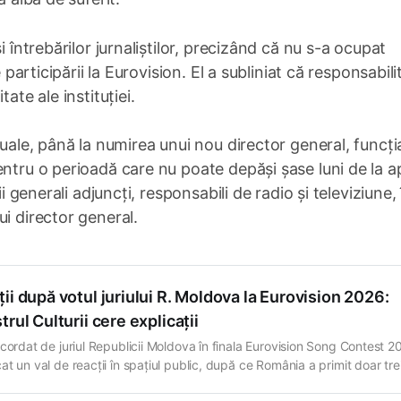
i întrebărilor jurnaliștilor, precizând că nu s-a ocupat
 participării la Eurovision. El a subliniat că responsabilit
ate ale instituției.
zuale, până la numirea unui nou director general, funcți
ntru o perioadă care nu poate depăși șase luni de la ap
i generali adjuncți, responsabili de radio și televiziune, 
i director general.
ii după votul juriului R. Moldova la Eurovision 2026:
trul Culturii cere explicații
acordat de juriul Republicii Moldova în finala Eurovision Song Contest 2
at un val de reacții în spațiul public, după ce România a primit doar tre
 din partea juraților moldoveni, în timp ce publicul din Republica Mold