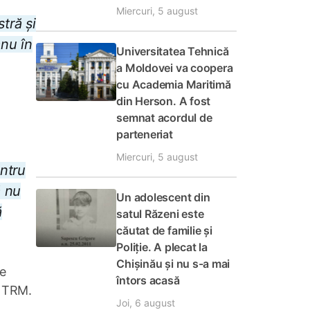
Miercuri, 5 august
tră și
anu în
Universitatea Tehnică
a Moldovei va coopera
cu Academia Maritimă
din Herson. A fost
semnat acordul de
parteneriat
Miercuri, 5 august
ntru
ă nu
Un adolescent din
ă
satul Răzeni este
căutat de familie și
Poliție. A plecat la
Chișinău și nu s-a mai
ce
întors acasă
l TRM.
Joi, 6 august