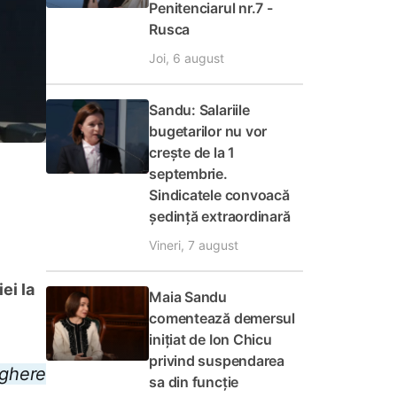
Penitenciarul nr.7 -
Rusca
Joi, 6 august
Sandu: Salariile
bugetarilor nu vor
crește de la 1
septembrie.
Sindicatele convoacă
ședință extraordinară
Vineri, 7 august
ei la
Maia Sandu
comentează demersul
inițiat de Ion Chicu
privind suspendarea
eghere
sa din funcție