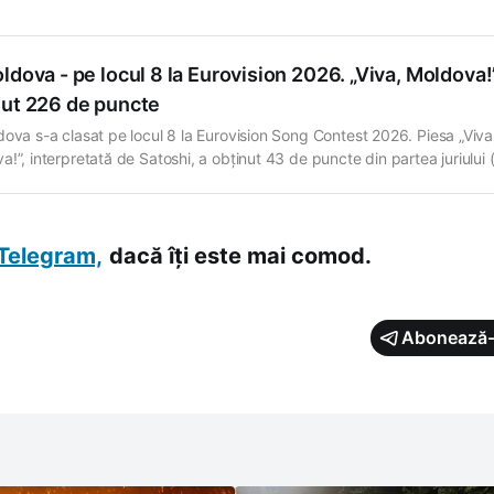
punctajul maxim reprezentantei României. Ministrul Culturii al Republicii
ldova - pe locul 8 la Eurovision 2026. „Viva, Moldova!
nut 226 de puncte
dova s-a clasat pe locul 8 la Eurovision Song Contest 2026. Piesa „Viva
!”, interpretată de Satoshi, a obținut 43 de puncte din partea juriului (
83 de puncte din partea publicului, iar în total - 226 de puncte. Competi
âștigată de Bulgaria, care a obținut
Telegram,
dacă îți este mai comod.
Abonează-