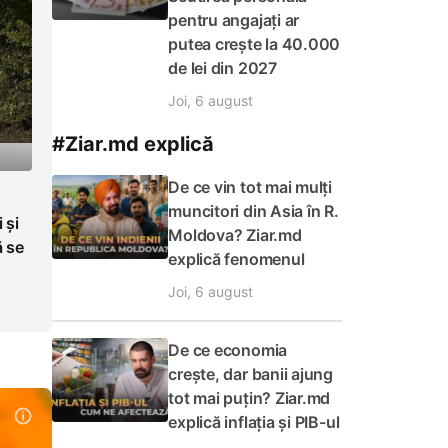
pentru angajați ar
putea crește la 40.000
de lei din 2027
Joi, 6 august
#Ziar.md explică
De ce vin tot mai mulți
muncitori din Asia în R.
 și
Moldova? Ziar.md
ă se
explică fenomenul
Joi, 6 august
De ce economia
crește, dar banii ajung
tot mai puțin? Ziar.md
explică inflația și PIB-ul