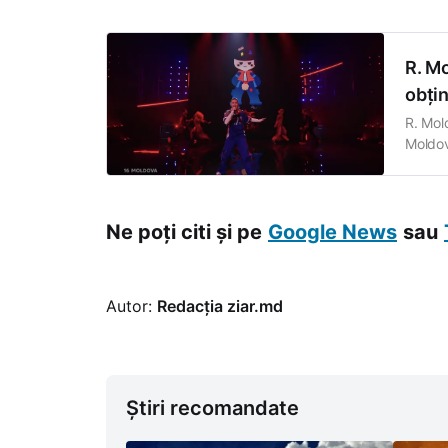
oferit 
R. Mo
obți
R. Mol
Moldova
17), 1
fost c
Ne poți citi și pe
Google News
sau
Autor:
Redacția ziar.md
Știri recomandate