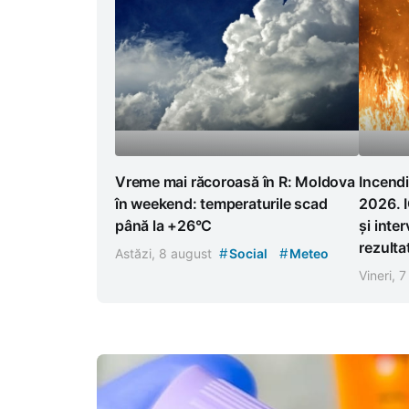
Vreme mai răcoroasă în R: Moldova
Incendi
în weekend: temperaturile scad
2026. I
până la +26°C
și inter
rezulta
#
#
Astăzi, 8 august
Social
Meteo
Vineri, 