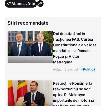
Abonează-te
Știri recomandate
Doi deputați noi în
fracțiunea PAS. Curtea
Constituțională a validat
mandatele lui Roman
Roșca și Victor
Mătrăgună
#
Astăzi, 6 august
Politică
Restricțiile României la
reexporturi nu se vor
aplica R. Moldova:
importurile de motorină
vor fi reluate, anunță