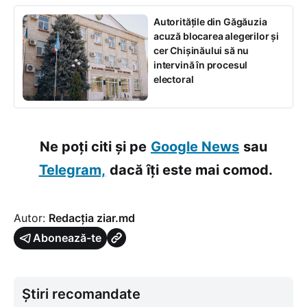
Autoritățile din Găgăuzia
acuză blocarea alegerilor și
cer Chișinăului să nu
intervină în procesul
electoral
Ne poți citi și pe
Google News
sau
Telegram,
dacă îți este mai comod.
Autor:
Redacția ziar.md
Abonează-te
Știri recomandate