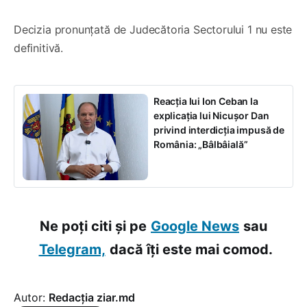
Decizia pronunțată de Judecătoria Sectorului 1 nu este
definitivă.
Reacția lui Ion Ceban la
explicația lui Nicușor Dan
privind interdicția impusă de
România: „Bâlbâială”
Ne poți citi și pe
Google News
sau
Telegram,
dacă îți este mai comod.
Autor:
Redacția ziar.md