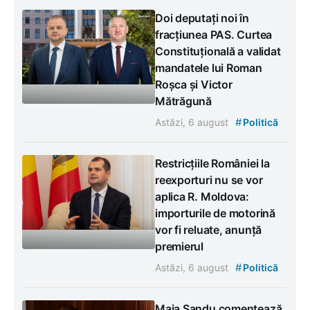
Doi deputați noi în
fracțiunea PAS. Curtea
Constituțională a validat
mandatele lui Roman
Roșca și Victor
Mătrăgună
#
Astăzi, 6 august
Politică
Restricțiile României la
reexporturi nu se vor
aplica R. Moldova:
importurile de motorină
vor fi reluate, anunță
premierul
#
Astăzi, 6 august
Politică
Maia Sandu comentează