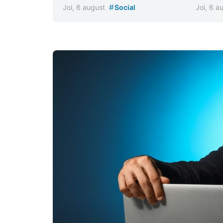
#
Joi, 6 august
Social
Joi, 6 