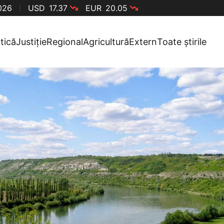
2026
USD
17.37
EUR
20.05
itică
Justiție
Regional
Agricultură
Extern
Toate știrile