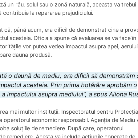
ă un râu, solul sau o zonă naturală, aceasta va trebui
 contribuie la repararea prejudiciului.
t că, până acum, era dificil de demonstrat cine a prov
ul acesteia. Oficiala spune că evaluarea se va face în
 autoritățile vor putea vedea impactul asupra apei, aerulu
repare dauna produsă.
tă o daună de mediu, era dificil să demonstrăm 
mpactul acesteia. Prin prima hotărâre aprobăm o
 a impactului asupra mediului”, a spus Aliona Ru
ea mai multor instituții. Inspectoratul pentru Protecți
ica operatorul economic responsabil. Agenția de Mediu 
roba soluțiile de remediere. După care, operatorul
 de remediere. Acesta va include acțiunile concrete de