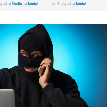
#
#
#
august
Mediu
Social
Joi, 6 august
Social