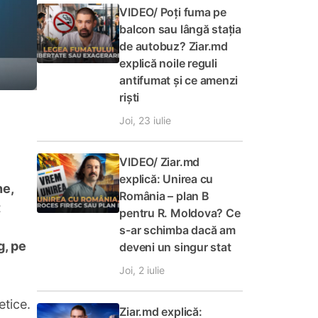
VIDEO/ Poți fuma pe
balcon sau lângă stația
de autobuz? Ziar.md
explică noile reguli
antifumat și ce amenzi
riști
Joi, 23 iulie
VIDEO/ Ziar.md
explică: Unirea cu
ne,
România – plan B
t
pentru R. Moldova? Ce
s-ar schimba dacă am
g, pe
deveni un singur stat
Joi, 2 iulie
etice.
Ziar.md explică: