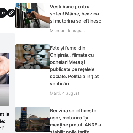
Vești bune pentru
te
șoferi! Mâine, benzina
și motorina se ieftinesc
Miercuri, 5 august
Fete și femei din
Chișinău, filmate cu
ochelari Meta și
publicate pe rețelele
sociale. Poliția a inițiat
verificări
Marți, 4 august
Benzina se ieftinește
t la
ușor, motorina își
le:
menține prețul. ANRE a
i”
stabilit noile tarife