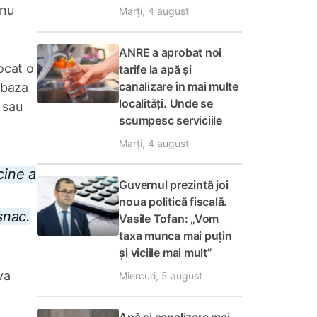
 nu
Marți, 4 august
ANRE a aprobat noi
ocat o
tarife la apă și
canalizare în mai multe
 baza
localități. Unde se
i sau
scumpesc serviciile
Marți, 4 august
cine a
Guvernul prezintă joi
noua politică fiscală.
snac.
Vasile Tofan: „Vom
taxa munca mai puțin
și viciile mai mult”
a
va
Miercuri, 5 august