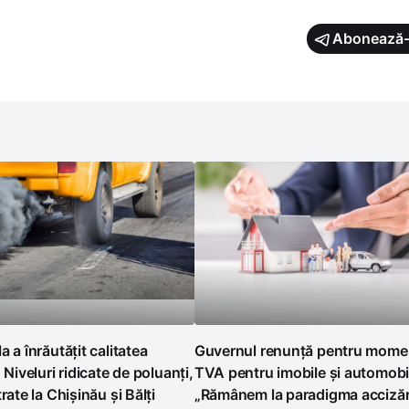
Abonează-
a a înrăutățit calitatea
Guvernul renunță pentru momen
. Niveluri ridicate de poluanți,
TVA pentru imobile și automobi
rate la Chișinău și Bălți
„Rămânem la paradigma accizări