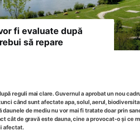
or fi evaluate după
trebui să repare
după reguli mai clare. Guvernul a aprobat un nou cadr
unci când sunt afectate apa, solul, aerul, biodiversit
 daunele de mediu nu vor mai fi tratate doar prin sanc
act cât de gravă este dauna, cine a provocat-o și ce 
 afectat.