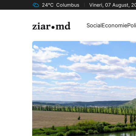
24°C
Columbus
Vineri, 07 August, 
Social
Economie
Pol