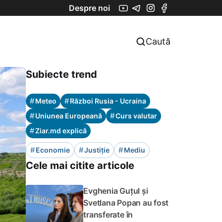
Despre noi
Caută
Subiecte trend
#
#
Meteo
Război Rusia - Ucraina
#
#
Uniunea Europeană
Curs valutar
#
Ziar.md explică
#
#
#
Economie
Justiție
Mediu
Cele mai citite articole
Evghenia Guțul și
Svetlana Popan au fost
transferate în