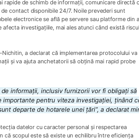
 rapide de schimb de informații, comunicare directă 
or de contact disponibile 24/7. Noile prevederi sunt
bele electronice se află pe servere sau platforme din a
 afecta investigațiile, mai ales atunci când există riscu
il-Nichitin, a declarat că implementarea protocolului va
ții și va ajuta anchetatorii să obțină mai rapid probe
 informații, inclusiv furnizorii vor fi obligați să
 importante pentru viteza investigației, ținând c
 sunt departe de hotarele unei țări”, a declarat min
otecția datelor cu caracter personal și respectarea
n că scopul este să existe un echilibru între eficiența