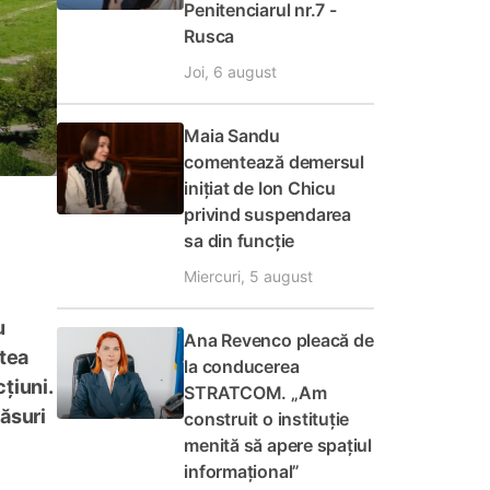
Penitenciarul nr.7 -
Rusca
Joi, 6 august
Maia Sandu
comentează demersul
inițiat de Ion Chicu
privind suspendarea
sa din funcție
Miercuri, 5 august
u
Ana Revenco pleacă de
atea
la conducerea
țiuni.
STRATCOM. „Am
măsuri
construit o instituție
menită să apere spațiul
informațional”