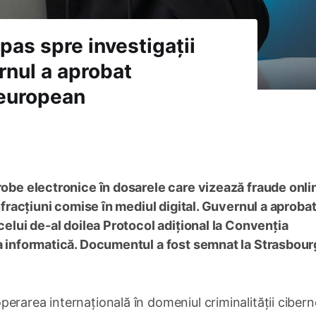
pas spre investigații
rnul a aprobat
 european
robe electronice în dosarele care vizează fraude onli
infracțiuni comise în mediul digital. Guvernul a aproba
 celui de-al doilea Protocol adițional la Convenția
ea informatică. Documentul a fost semnat la Strasbour
erarea internațională în domeniul criminalității cibern