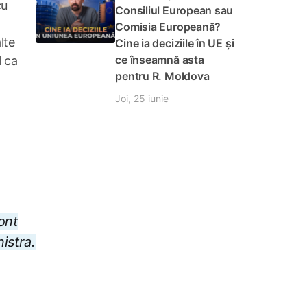
cu
Consiliul European sau
Comisia Europeană?
lte
Cine ia deciziile în UE și
ce înseamnă asta
l ca
pentru R. Moldova
Joi, 25 iunie
ont
istra.