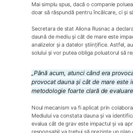
Mai simplu spus, dacă o companie polueaz
doar să răspundă pentru încălcare, ci și să
Secretara de stat Aliona Rusnac a declara
daună de mediu și cât de mare este impact
analizelor și a datelor științifice. Astfel,
solului și vor putea obliga poluatorul să 
„Până acum, atunci când era provoca
provocat dauna și cât de mare este i
metodologie foarte clară de evaluare
Noul mecanism va fi aplicat prin colaborar
Mediului va constata dauna și va identif
evalua cât de grav este impactul și va ap
responsabil va trebui să prezinte un plan