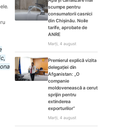
Apă și canalizare mai
ele.
scumpe pentru
consumatorii casnici
din Chișinău. Noile
tru
tarife, aprobate de
ANRE
Marți, 4 august
e
c,
Premierul explică vizita
iona
delegației din
Afganistan: „O
companie
moldovenească a cerut
sprijin pentru
extinderea
exporturilor”
Marți, 4 august