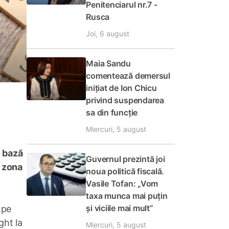
Penitenciarul nr.7 -
Rusca
Joi, 6 august
Maia Sandu
comentează demersul
inițiat de Ion Chicu
privind suspendarea
sa din funcție
Miercuri, 5 august
e bază
Guvernul prezintă joi
n zona
noua politică fiscală.
Vasile Tofan: „Vom
taxa munca mai puțin
și viciile mai mult”
 pe
ght la
Miercuri, 5 august