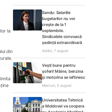
Sandu: Salariile
bugetarilor nu vor
crește de la 1
septembrie.
lor la
Sindicatele convoacă
ședință extraordinară
Astăzi, 7 august
lui din
turale.
Vești bune pentru
șoferi! Mâine, benzina
și motorina se ieftinesc
limita
nține
Miercuri, 5 august
Universitatea Tehnică
a Moldovei va coopera