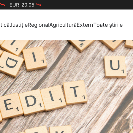
EUR
20.05
itică
Justiție
Regional
Agricultură
Extern
Toate știrile