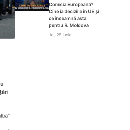
Comisia Europeană?
Cine ia deciziile în UE și
ce înseamnă asta
pentru R. Moldova
Joi, 25 iunie
au
țări
albă”