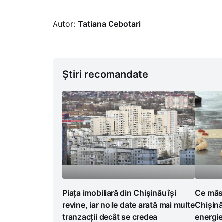
Autor:
Tatiana Cebotari
Știri recomandate
Piața imobiliară din Chișinău își
Ce măsu
revine, iar noile date arată mai multe
Chișină
tranzacții decât se credea
energi