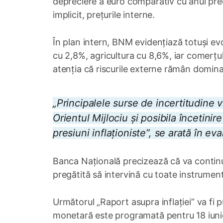
depreciere a euro comparativ cu anul prec
implicit, prețurile interne.
În plan intern, BNM evidențiază totuși evo
cu 2,8%, agricultura cu 8,6%, iar comerțu
atenția că riscurile externe rămân domin
„Principalele surse de incertitudine vi
Orientul Mijlociu și posibila încetin
presiuni inflaționiste”, se arată în e
Banca Națională precizează că va contin
pregătită să intervină cu toate instrumente
Următorul „Raport asupra inflației” va fi 
monetară este programată pentru 18 iuni