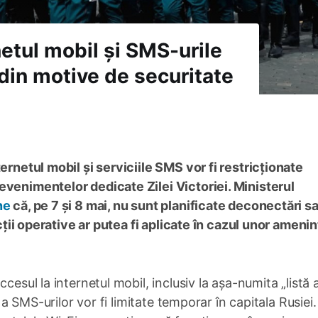
etul mobil și SMS-urile
 din motive de securitate
ernetul mobil și serviciile SMS vor fi restricționate
evenimentelor dedicate Zilei Victoriei. Ministerul
ne
că, pe 7 și 8 mai, nu sunt planificate deconectări s
icții operative ar putea fi aplicate în cazul unor amenin
cesul la internetul mobil, inclusiv la așa-numita „listă 
e a SMS-urilor vor fi limitate temporar în capitala Rusiei.