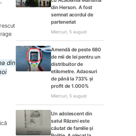
cu Academia Maritimă
,
din Herson. A fost
semnat acordul de
parteneriat
crescut
Miercuri, 5 august
trage
Amendă de peste 680
de mii de lei pentru un
ea din
distribuitor de
etilometre. Adaosuri
noi
de până la 733% și
profit de 1.000%
Miercuri, 5 august
Un adolescent din
satul Răzeni este
ică
căutat de familie și
Poliție. A plecat la