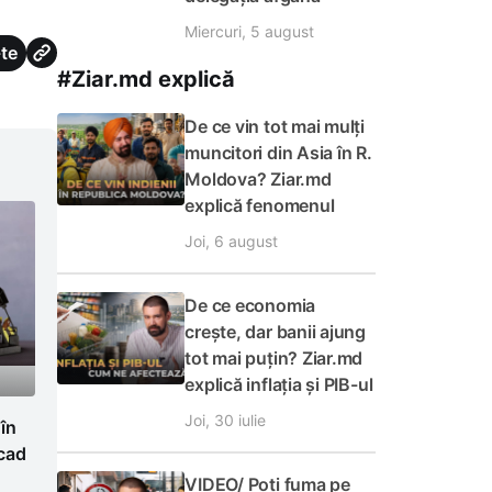
Miercuri, 5 august
te
#Ziar.md explică
De ce vin tot mai mulți
muncitori din Asia în R.
Moldova? Ziar.md
explică fenomenul
Joi, 6 august
De ce economia
crește, dar banii ajung
tot mai puțin? Ziar.md
explică inflația și PIB-ul
Joi, 30 iulie
 în
cad
VIDEO/ Poți fuma pe