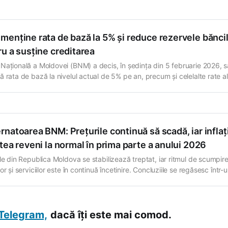
menține rata de bază la 5% și reduce rezervele bănci
u a susține creditarea
Națională a Moldovei (BNM) a decis, în ședința din 5 februarie 2026, s
ă rata de bază la nivelul actual de 5% pe an, precum și celelalte rate a
lor aplicate operațiunilor bancare. În același timp, instituția a anunțat 
re a rezervelor obligatorii ale băncilor, măsură care ar
natoarea BNM: Prețurile continuă să scadă, iar inflaț
tea reveni la normal în prima parte a anului 2026
ile din Republica Moldova se stabilizează treptat, iar ritmul de scumpire
or și serviciilor este în continuă încetinire. Concluziile se regăsesc într-
ul asupra inflației, prezentat de guvernatoarea Băncii Naționale a Mold
 Anca Dragu, pe 13 noiembrie. Potrivit analizei, inflația anuală a coborâ
n septembrie
Telegram,
dacă îți este mai comod.