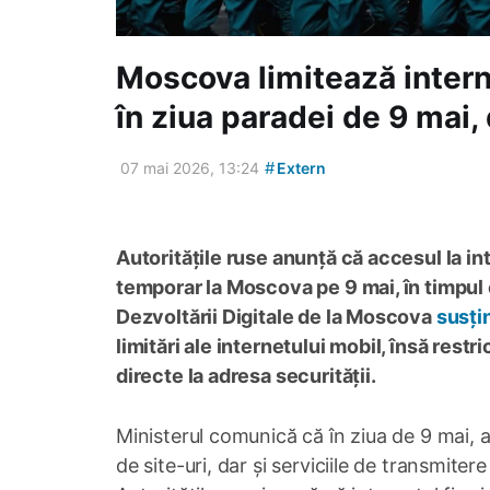
Moscova limitează intern
în ziua paradei de 9 mai,
#
07 mai 2026, 13:24
Extern
Autoritățile ruse anunță că accesul la int
temporar la Moscova pe 9 mai, în timpul 
Dezvoltării Digitale de la Moscova
susți
limitări ale internetului mobil, însă restr
directe la adresa securității.
Ministerul comunică că în ziua de 9 mai, ac
de site-uri, dar și serviciile de transmiter