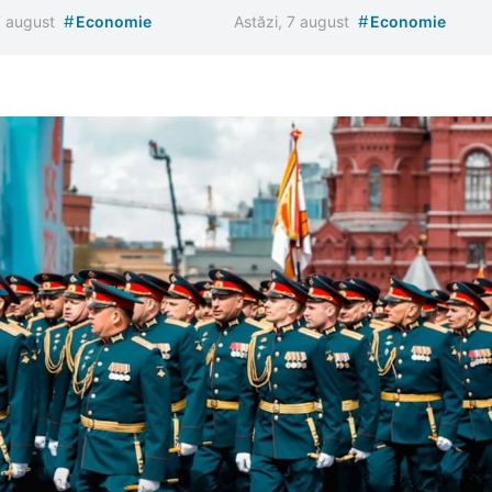
#
#
7 august
Economie
Astăzi, 7 august
Economie