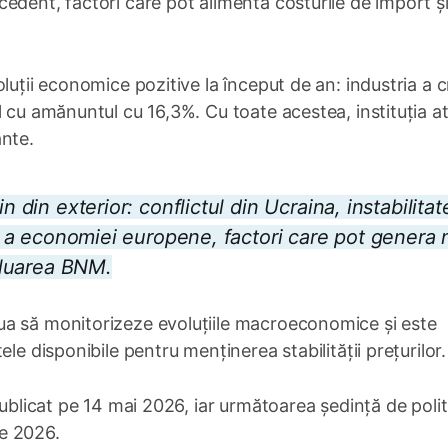
edent, factori care pot alimenta costurile de import și
luții economice pozitive la început de an: industria a 
l cu amănuntul cu 16,3%. Cu toate acestea, instituția a
ante.
n din exterior: conflictul din Ucraina, instabilitat
ire a economiei europene, factori care pot genera 
valuarea BNM.
ua să monitorizeze evoluțiile macroeconomice și este
le disponibile pentru menținerea stabilității prețurilor.
publicat pe 14 mai 2026, iar următoarea ședință de polit
e 2026.