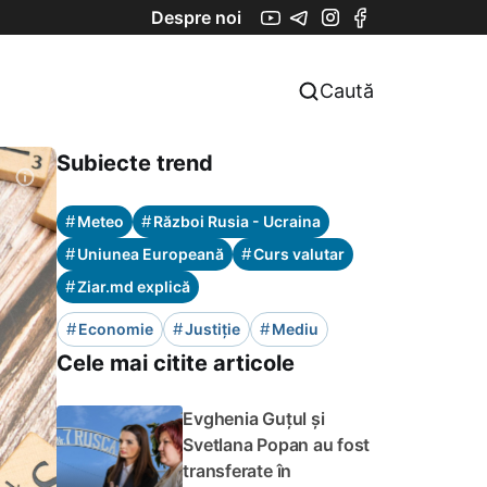
Despre noi
Caută
Subiecte trend
#
#
Meteo
Război Rusia - Ucraina
#
#
Uniunea Europeană
Curs valutar
#
Ziar.md explică
#
#
#
Economie
Justiție
Mediu
Cele mai citite articole
Evghenia Guțul și
Svetlana Popan au fost
transferate în