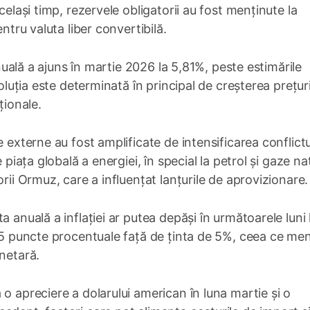
celași timp, rezervele obligatorii au fost menținute la
ntru valuta liber convertibilă.
 anuală a ajuns în martie 2026 la 5,81%, peste estimările
voluția este determinată în principal de creșterea prețuri
ționale.
 externe au fost amplificate de intensificarea conflictu
 piața globală a energiei, în special la petrol și gaze na
rii Ormuz, care a influențat lanțurile de aprovizionare.
 anuală a inflației ar putea depăși în următoarele luni 
1,5 puncte procentuale față de ținta de 5%, ceea ce me
onetară.
o apreciere a dolarului american în luna martie și o