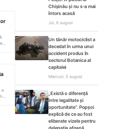
Chișinău și nu s-a mai
întors acasă
lor
Joi, 6 august
ă
Un tânăr motociclist a
le
decedat în urma unui
o
accident produs în
sectorul Botanica al
capitalei
ia
Miercuri, 5 august
 a
„Există o diferență
un
între legalitate și
ovei
oportunitate”. Popșoi
t la
explică de ce au fost
eliberate vizele pentru
delegația afgană