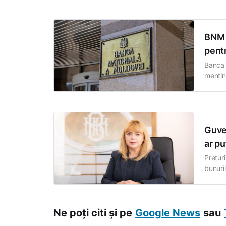
BNM 
pentr
Banca 
mențin
dobânzi
reduce
Guver
ar pu
Prețur
bunuril
raport
(BNM),
6,9% î
Ne poți citi și pe
Google News
sau