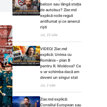
balcon sau lângă stația
de autobuz? Ziar.md
explică noile reguli
antifumat și ce amenzi
riști
Joi, 23 iulie
VIDEO/ Ziar.md
explică: Unirea cu
România – plan B
pentru R. Moldova? Ce
s-ar schimba dacă am
deveni un singur stat
Joi, 2 iulie
Ziar.md explică:
Consiliul European sau