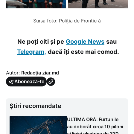
Sursa foto: Poliția de Frontieră
Ne poți citi și pe
Google News
sau
Telegram,
dacă îți este mai comod.
Autor:
Redacția ziar.md
Abonează-te
Știri recomandate
ULTIMA ORĂ: Furtunile
au doborât circa 10 piloni
ai liniei electrice de 330