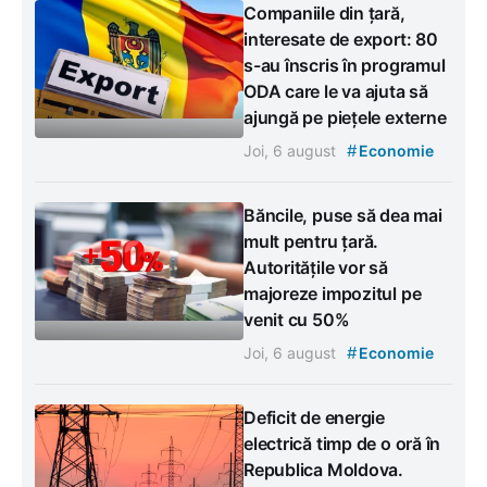
Companiile din țară,
interesate de export: 80
s-au înscris în programul
ODA care le va ajuta să
ajungă pe piețele externe
#
Joi, 6 august
Economie
Băncile, puse să dea mai
mult pentru țară.
Autoritățile vor să
majoreze impozitul pe
venit cu 50%
#
Joi, 6 august
Economie
Deficit de energie
electrică timp de o oră în
Republica Moldova.