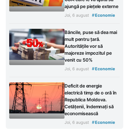
ajungă pe piețele externe
#
Joi, 6 august
Economie
Băncile, puse să dea mai
mult pentru țară.
Autoritățile vor să
majoreze impozitul pe
venit cu 50%
#
Joi, 6 august
Economie
Deficit de energie
electrică timp de o oră în
Republica Moldova.
Cetățenii, îndemnați să
economisească
#
Joi, 6 august
Economie