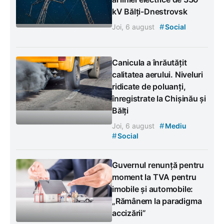
kV Bălți-Dnestrovsk
#
Joi, 6 august
Social
Canicula a înrăutățit
calitatea aerului. Niveluri
ridicate de poluanți,
înregistrate la Chișinău și
Bălți
#
Joi, 6 august
Mediu
#
Social
Guvernul renunță pentru
moment la TVA pentru
imobile și automobile:
„Rămânem la paradigma
accizării”