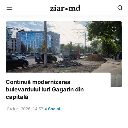
Continuă modernizarea
bulevardului Iuri Gagarin din
capitală
#
04 iun. 2026, 14:57
Social