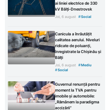
ai liniei electrice de 330
kV Bălți-Dnestrovsk
#
Joi, 6 august
Social
Canicula a înrăutățit
calitatea aerului. Niveluri
ridicate de poluanți,
înregistrate la Chișinău și
Bălți
#
Joi, 6 august
Mediu
#
Social
Guvernul renunță pentru
moment la TVA pentru
imobile și automobile:
„Rămânem la paradigma
accizării”