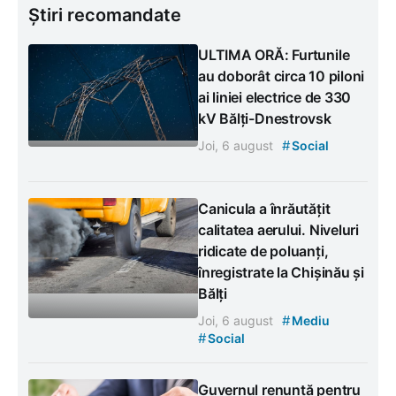
Știri recomandate
ULTIMA ORĂ: Furtunile
au doborât circa 10 piloni
ai liniei electrice de 330
kV Bălți-Dnestrovsk
#
Joi, 6 august
Social
Canicula a înrăutățit
calitatea aerului. Niveluri
ridicate de poluanți,
înregistrate la Chișinău și
Bălți
#
Joi, 6 august
Mediu
#
Social
Guvernul renunță pentru