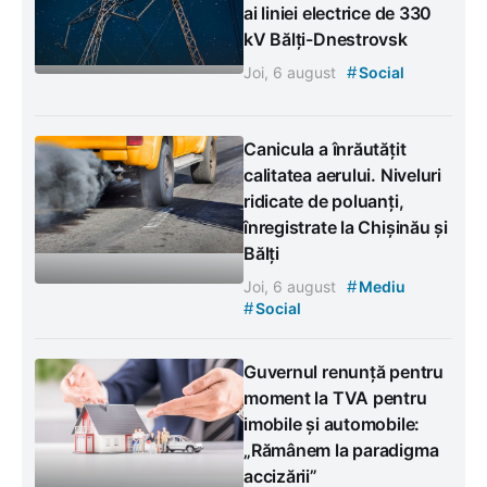
ai liniei electrice de 330
kV Bălți-Dnestrovsk
#
Joi, 6 august
Social
Canicula a înrăutățit
calitatea aerului. Niveluri
ridicate de poluanți,
înregistrate la Chișinău și
Bălți
#
Joi, 6 august
Mediu
#
Social
Guvernul renunță pentru
moment la TVA pentru
imobile și automobile:
„Rămânem la paradigma
accizării”