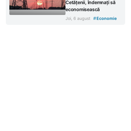
Cetățenii, îndemnați să
economisească
#
Joi, 6 august
Economie
Contacte