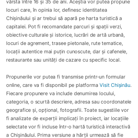
vârsta între 16 și 35 de ani. Aceștia vor putea propune
locuri care, în opinia lor, definesc identitatea
Chișinăului și ar trebui să apară pe harta turistică a
capitalei. Pot fi recomandate parcuri și spații verzi,
obiective culturale și istorice, lucrări de artă urbană,
locuri de agrement, trasee pietonale, rute tematice,
locații autentice mai puțin cunoscute, dar și cafenele,
restaurante sau unități de cazare cu specific local.
Propunerile vor putea fi transmise printr-un formular
online, care va fi disponibil pe platforma
Visit Chișinău
.
Fiecare propunere va include denumirea locului,
categoria, o scurtă descriere, adresa sau coordonatele
geografice și, opțional, fotografii. Toate sugestiile vor
fi analizate de experții implicați în proiect, iar locațiile
selectate vor fi incluse într-o hartă turistică interactivă
a Chișinăului. Prima versiune a hărții urmează să fie