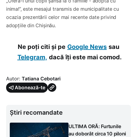
„Oferă-i unui copil șansa la o familie - adoptă cu
inima!”, este mesajul transmis de municipalitate cu
ocazia prezentării celor mai recente date privind
adopțiile din Chișinău.
Ne poți citi și pe
Google News
sau
Telegram,
dacă îți este mai comod.
Autor:
Tatiana Cebotari
Abonează-te
Știri recomandate
ULTIMA ORĂ: Furtunile
au doborât circa 10 piloni