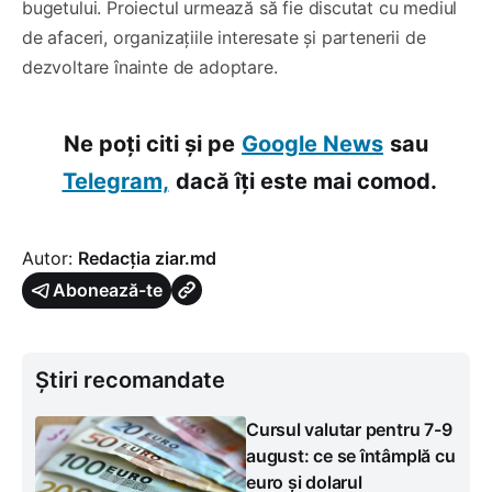
bugetului. Proiectul urmează să fie discutat cu mediul
de afaceri, organizațiile interesate și partenerii de
dezvoltare înainte de adoptare.
Ne poți citi și pe
Google News
sau
Telegram,
dacă îți este mai comod.
Autor:
Redacția ziar.md
Abonează-te
Știri recomandate
Cursul valutar pentru 7-9
august: ce se întâmplă cu
euro și dolarul