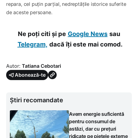
repara, cel puțin parțial, nedreptățile istorice suferite
de aceste persoane.
Ne poți citi și pe
Google News
sau
Telegram,
dacă îți este mai comod.
Autor:
Tatiana Cebotari
Abonează-te
Știri recomandate
Avem energie suficientă
pentru consumul de
astăzi, dar cu prețuri
ridicate pe piețele externe