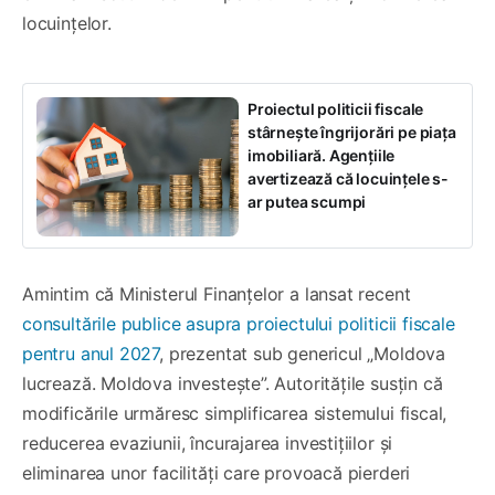
locuințelor.
Proiectul politicii fiscale
stârnește îngrijorări pe piața
imobiliară. Agențiile
avertizează că locuințele s-
ar putea scumpi
Amintim că Ministerul Finanțelor a lansat recent
consultările publice asupra proiectului politicii fiscale
pentru anul 2027
, prezentat sub genericul „Moldova
lucrează. Moldova investește”. Autoritățile susțin că
modificările urmăresc simplificarea sistemului fiscal,
reducerea evaziunii, încurajarea investițiilor și
eliminarea unor facilități care provoacă pierderi