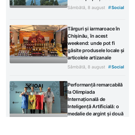
#
Sâmbătă, 8 august
Social
Târguri și iarmaroace în
Chișinău, în acest
weekend: unde pot fi
găsite produsele locale și
articolele artizanale
#
Sâmbătă, 8 august
Social
Performanță remarcabilă
la Olimpiada
Internațională de
Inteligență Artificială: o
medalie de argint și două
de bronz
#
Sâmbătă, 8 august
Social