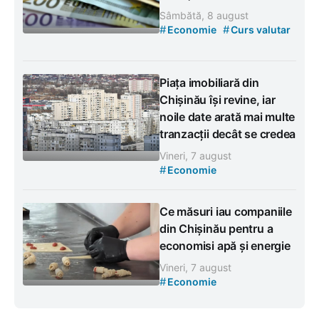
Sâmbătă, 8 august
#
#
Economie
Curs valutar
Piața imobiliară din
Chișinău își revine, iar
noile date arată mai multe
tranzacții decât se credea
Vineri, 7 august
#
Economie
Ce măsuri iau companiile
din Chișinău pentru a
economisi apă și energie
Vineri, 7 august
#
Economie