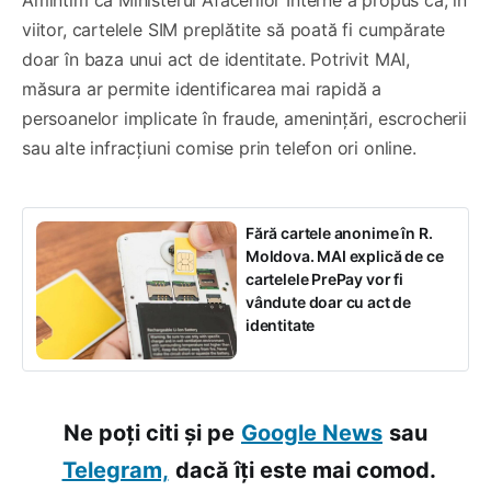
viitor, cartelele SIM preplătite să poată fi cumpărate
doar în baza unui act de identitate. Potrivit MAI,
măsura ar permite identificarea mai rapidă a
persoanelor implicate în fraude, amenințări, escrocherii
sau alte infracțiuni comise prin telefon ori online.
Fără cartele anonime în R.
Moldova. MAI explică de ce
cartelele PrePay vor fi
vândute doar cu act de
identitate
Ne poți citi și pe
Google News
sau
Telegram,
dacă îți este mai comod.