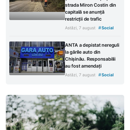
strada Miron Costin din
capitală se anunță
restricții de trafic
#
Astăzi, 7 august
Social
ANTA a depistat nereguli
la gările auto din
Chișinău. Responsabilii
au fost amendați
#
Astăzi, 7 august
Social