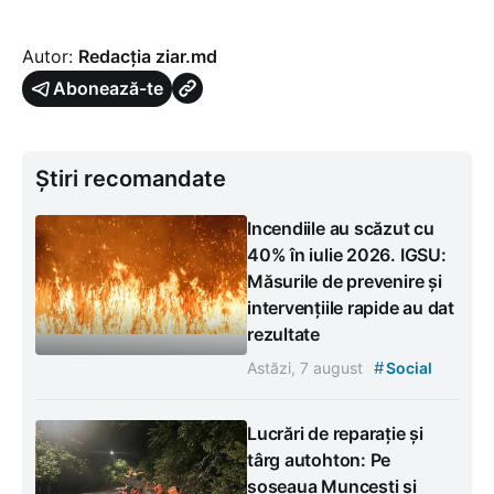
Autor:
Redacția ziar.md
Abonează-te
Știri recomandate
Incendiile au scăzut cu
40% în iulie 2026. IGSU:
Măsurile de prevenire și
intervențiile rapide au dat
rezultate
#
Astăzi, 7 august
Social
Lucrări de reparație și
târg autohton: Pe
șoseaua Muncești și