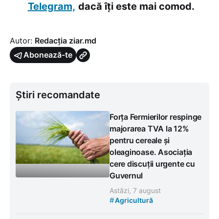
Telegram,
dacă îți este mai comod.
Autor:
Redacția ziar.md
Abonează-te
Știri recomandate
Forța Fermierilor respinge
majorarea TVA la 12%
pentru cereale și
oleaginoase. Asociația
cere discuții urgente cu
Guvernul
Astăzi, 7 august
#
Agricultură