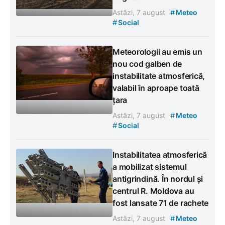
#
Astăzi, 7 august
Meteo
#
Social
Meteorologii au emis un
nou cod galben de
instabilitate atmosferică,
valabil în aproape toată
țara
#
Astăzi, 7 august
Meteo
#
Social
Instabilitatea atmosferică
a mobilizat sistemul
antigrindină. În nordul și
centrul R. Moldova au
fost lansate 71 de rachete
#
Astăzi, 7 august
Meteo