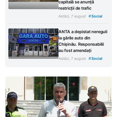
capitală se anunță
restricții de trafic
#
Astăzi, 7 august
Social
ANTA a depistat nereguli
la gările auto din
Chișinău. Responsabilii
au fost amendați
#
Astăzi, 7 august
Social