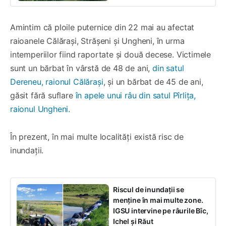
Amintim că ploile puternice din 22 mai au afectat
raioanele Călărași, Strășeni și Ungheni, în urma
intemperiilor fiind raportate și două decese. Victimele
sunt un bărbat în vârstă de 48 de ani,
din satul
Dereneu, raionul Călărași
, și un bărbat de 45 de ani,
găsit fără suflare
în apele unui râu din satul Pîrlița,
raionul Ungheni.
În prezent, în mai multe localități există risc de
inundații.
Riscul de inundații se
menține în mai multe zone.
IGSU intervine pe râurile Bîc,
Ichel și Răut