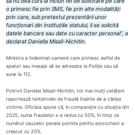
să nu dea curs la niciun fel de solicitare pe care
o primesc fie prin SMS, fie prin alte modalități
prin care, sub pretextul prezentării unor
funcționari din instituțiile statului, li se solicită
datele bancare sau date cu caracter personal”, a
declarat Daniella Misail-Nichitin.
Ministra a îndemnat oamenii care primesc astfel de
apeluri sau mesaje să se adreseze la Poliție sau să
sune la 112.
Potrivit Danielei Misail-Nichitin, tot mai mulți cetățeni
raportează tentativele de fraudă înainte de a cădea
victime. Oficiala spune că, în comparație cu situația din
2025, suma fraudelor s-a redus cu 50%, în timp ce
numărul cauzelor penale pornite pentru escrocherii a
crescut cu 20%.