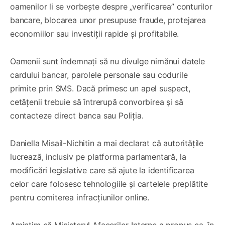
oamenilor li se vorbește despre „verificarea” conturilor
bancare, blocarea unor presupuse fraude, protejarea
economiilor sau investiții rapide și profitabile.
Oamenii sunt îndemnați să nu divulge nimănui datele
cardului bancar, parolele personale sau codurile
primite prin SMS. Dacă primesc un apel suspect,
cetățenii trebuie să întrerupă convorbirea și să
contacteze direct banca sau Poliția.
Daniella Misail-Nichitin a mai declarat că autoritățile
lucrează, inclusiv pe platforma parlamentară, la
modificări legislative care să ajute la identificarea
celor care folosesc tehnologiile și cartelele preplătite
pentru comiterea infracțiunilor online.
Amintim că Ministerul Afacerilor Interne a propus ca, în