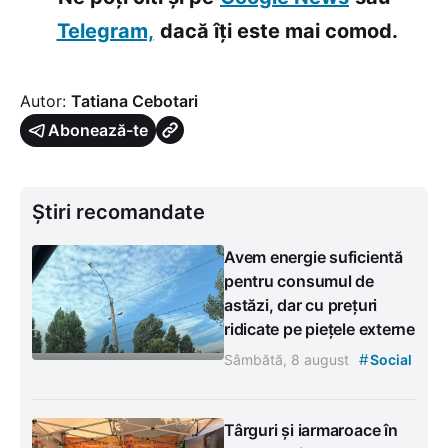
Telegram,
dacă îți este mai comod.
Autor:
Tatiana Cebotari
Abonează-te
Știri recomandate
Avem energie suficientă
pentru consumul de
astăzi, dar cu prețuri
ridicate pe piețele externe
#
Sâmbătă, 8 august
Social
Târguri și iarmaroace în