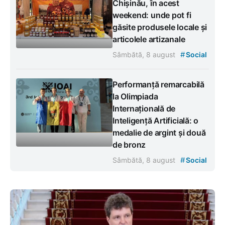
Chișinău, în acest
weekend: unde pot fi
găsite produsele locale și
articolele artizanale
#
Sâmbătă, 8 august
Social
Performanță remarcabilă
la Olimpiada
Internațională de
Inteligență Artificială: o
medalie de argint și două
de bronz
#
Sâmbătă, 8 august
Social