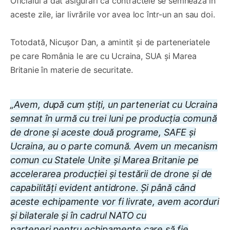
Oficialul a dat asigurări că contractele se semnează în
aceste zile, iar livrările vor avea loc într-un an sau doi.
Totodată, Nicușor Dan, a amintit și de parteneriatele
pe care România le are cu Ucraina, SUA și Marea
Britanie în materie de securitate.
„Avem, după cum știți, un parteneriat cu Ucraina
semnat în urmă cu trei luni pe producția comună
de drone și aceste două programe, SAFE și
Ucraina, au o parte comună. Avem un mecanism
comun cu Statele Unite și Marea Britanie pe
accelerarea producției și testării de drone și de
capabilități evident antidrone. Și până când
aceste echipamente vor fi livrate, avem acorduri
și bilaterale și în cadrul NATO cu
parteneri pentru echipamente care să fie