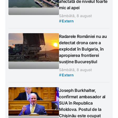
afectată de nivelul foarte
mic al apei
Sâmbătă, 8 august
#
Extern
Radarele României nu au
detectat drona care a
explodat în Bulgaria, în
apropierea frontierei
susține Bucureștiul
Sâmbătă, 8 august
#
Extern
Joseph Burkhalter,
confirmat ambasador al
SUA în Republica
Moldova. Postul de la
Chișinău este ocupat