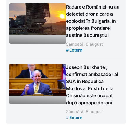
Radarele României nu au
detectat drona care a
explodat în Bulgaria, în
apropierea frontierei
susține Bucureștiul
Sâmbătă, 8 august
#
Extern
Joseph Burkhalter,
confirmat ambasador al
SUA în Republica
Moldova. Postul de la
Chișinău este ocupat
după aproape doi ani
Sâmbătă, 8 august
#
Extern