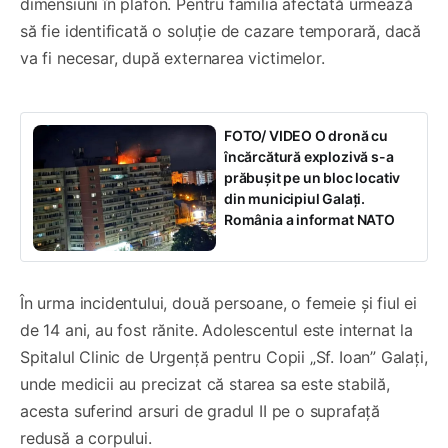
dimensiuni în plafon. Pentru familia afectată urmează
să fie identificată o soluție de cazare temporară, dacă
va fi necesar, după externarea victimelor.
FOTO/ VIDEO O dronă cu
încărcătură explozivă s-a
prăbușit pe un bloc locativ
din municipiul Galați.
România a informat NATO
În urma incidentului, două persoane, o femeie și fiul ei
de 14 ani, au fost rănite. Adolescentul este internat la
Spitalul Clinic de Urgență pentru Copii „Sf. Ioan” Galați,
unde medicii au precizat că starea sa este stabilă,
acesta suferind arsuri de gradul II pe o suprafață
redusă a corpului.