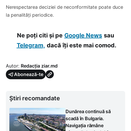
Nerespectarea deciziei de neconformitate poate duce
la penalități periodice.
Ne poți citi și pe
Google News
sau
Telegram,
dacă îți este mai comod.
Autor:
Redacția ziar.md
Abonează-te
Știri recomandate
Dunărea continuă să
scadă în Bulgaria.
Navigația rămâne