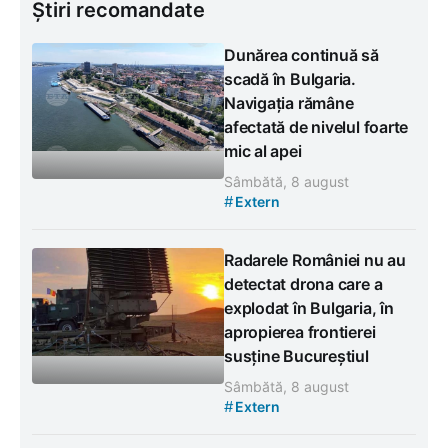
Știri recomandate
Dunărea continuă să
scadă în Bulgaria.
Navigația rămâne
afectată de nivelul foarte
mic al apei
Sâmbătă, 8 august
#
Extern
Radarele României nu au
detectat drona care a
explodat în Bulgaria, în
apropierea frontierei
susține Bucureștiul
Sâmbătă, 8 august
#
Extern