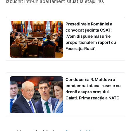
izbucnit într-un apartament situat la etajul 10.
Președintele României a
convocat ședința CSAT:
„Vom dispune măsurile
proporționale în raport cu
Federația Rusă”
Conducerea R. Moldova a
condamnat atacul rusesc cu
dronă asupra orașului
Galați. Prima reacție a NATO