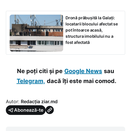
Dronă prăbușită la Galați:
locatarii blocului afectat se
pot întoarce acasă,
structura imobilului nu a
fost afectată
Ne poți citi și pe
Google News
sau
Telegram,
dacă îți este mai comod.
Autor:
Redacția ziar.md
Abonează-te