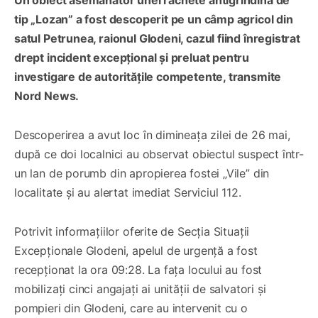
Un obiect asemănător unei rachete antigrindină de
tip „Lozan” a fost descoperit pe un câmp agricol din
satul Petrunea, raionul Glodeni, cazul fiind înregistrat
drept incident excepțional și preluat pentru
investigare de autoritățile competente, transmite
Nord News.
Descoperirea a avut loc în dimineața zilei de 26 mai,
după ce doi localnici au observat obiectul suspect într-
un lan de porumb din apropierea fostei „Vile” din
localitate și au alertat imediat Serviciul 112.
Potrivit informațiilor oferite de Secția Situații
Excepționale Glodeni, apelul de urgență a fost
recepționat la ora 09:28. La fața locului au fost
mobilizați cinci angajați ai unității de salvatori și
pompieri din Glodeni, care au intervenit cu o