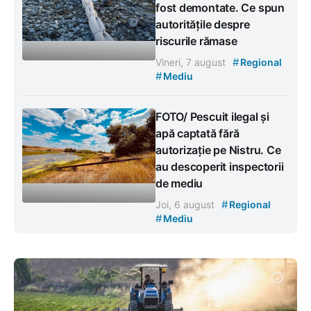
fost demontate. Ce spun
autoritățile despre
riscurile rămase
#
Vineri, 7 august
Regional
#
Mediu
FOTO/ Pescuit ilegal și
apă captată fără
autorizație pe Nistru. Ce
au descoperit inspectorii
de mediu
#
Joi, 6 august
Regional
#
Mediu