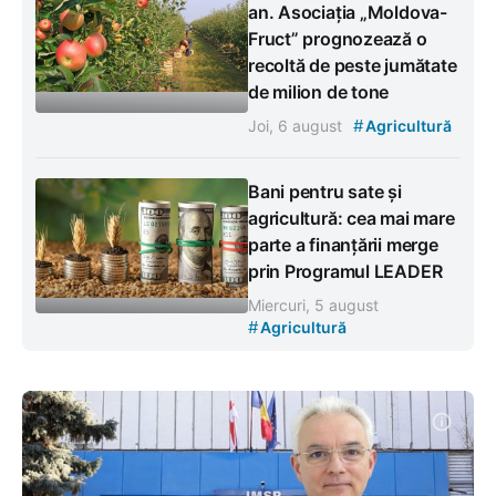
an. Asociația „Moldova-
Fruct” prognozează o
recoltă de peste jumătate
de milion de tone
#
Joi, 6 august
Agricultură
Bani pentru sate și
agricultură: cea mai mare
parte a finanțării merge
prin Programul LEADER
Miercuri, 5 august
#
Agricultură