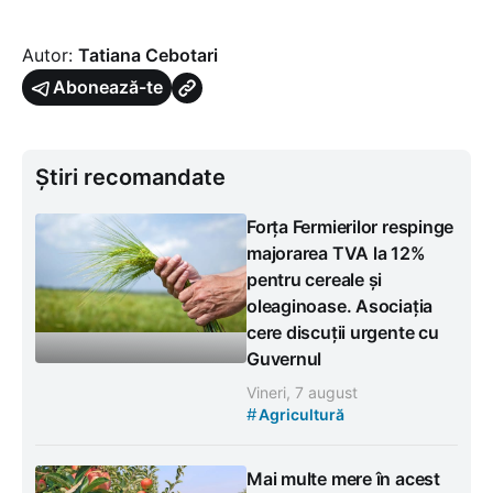
Autor:
Tatiana Cebotari
Abonează-te
Știri recomandate
Forța Fermierilor respinge
majorarea TVA la 12%
pentru cereale și
oleaginoase. Asociația
cere discuții urgente cu
Guvernul
Vineri, 7 august
#
Agricultură
Mai multe mere în acest