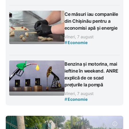
Ce măsuri iau companiile
din Chișinău pentru a
economisi apă și energie
Vineri, 7 august
#
Economie
Benzina și motorina, mai
ieftine în weekend. ANRE
explică de ce scad
prețurile la pompă
Vineri, 7 august
#
Economie