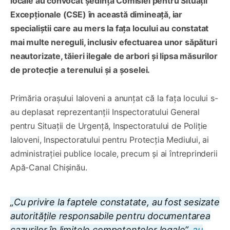
locale au convocat ședința Comisiei pentru Situații
Excepționale (CSE) în această dimineață, iar
specialiștii care au mers la fața locului au constatat
mai multe nereguli, inclusiv efectuarea unor săpături
neautorizate, tăieri ilegale de arbori și lipsa măsurilor
de protecție a terenului și a șoselei.
Primăria orașului Ialoveni a anunțat că la fața locului s-
au deplasat reprezentanții Inspectoratului General
pentru Situații de Urgență, Inspectoratului de Poliție
Ialoveni, Inspectoratului pentru Protecția Mediului, ai
administrației publice locale, precum și ai întreprinderii
Apă-Canal Chișinău.
„Cu privire la faptele constatate, au fost sesizate
autoritățile responsabile pentru documentarea
cazurilor în limitele competențelor legale”,
au