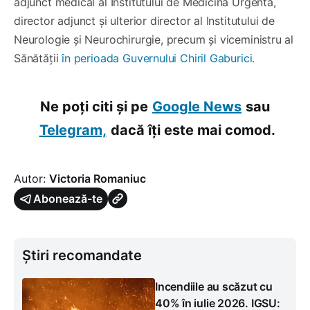
adjunct medical al Institutului de Medicină Urgentă,
director adjunct și ulterior director al Institutului de
Neurologie și Neurochirurgie, precum și viceministru al
Sănătății
în perioada Guvernului Chiril Gaburici.
Ne poți citi și pe
Google News
sau
Telegram,
dacă îți este mai comod.
Autor:
Victoria Romaniuc
Abonează-te
Știri recomandate
Incendiile au scăzut cu
40% în iulie 2026. IGSU: