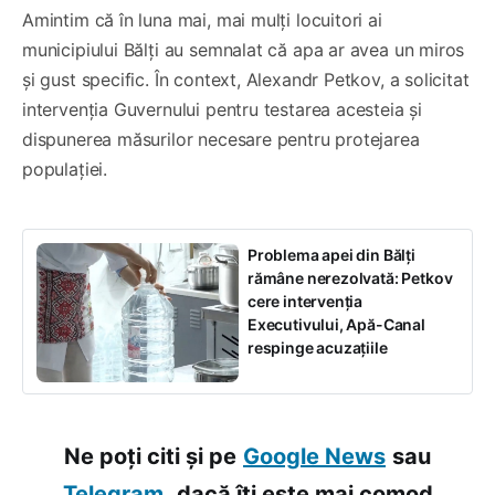
Amintim că în luna mai, mai mulți locuitori ai
municipiului Bălți au semnalat că apa ar avea un miros
și gust specific. În context, Alexandr Petkov, a solicitat
intervenția Guvernului pentru testarea acesteia și
dispunerea măsurilor necesare pentru protejarea
populației.
Problema apei din Bălți
rămâne nerezolvată: Petkov
cere intervenția
Executivului, Apă-Canal
respinge acuzațiile
Ne poți citi și pe
Google News
sau
Telegram,
dacă îți este mai comod.