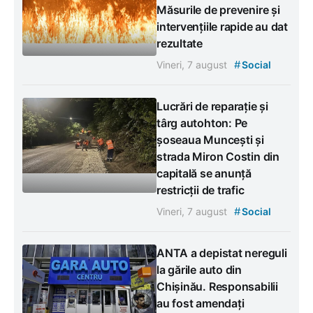
Măsurile de prevenire și
intervențiile rapide au dat
rezultate
#
Vineri, 7 august
Social
Lucrări de reparație și
târg autohton: Pe
șoseaua Muncești și
strada Miron Costin din
capitală se anunță
restricții de trafic
#
Vineri, 7 august
Social
ANTA a depistat nereguli
la gările auto din
Chișinău. Responsabilii
au fost amendați