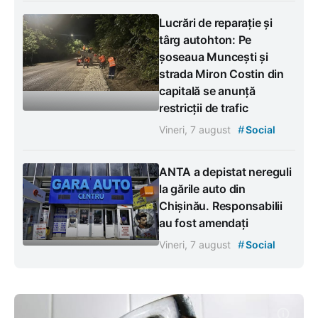
Lucrări de reparație și
târg autohton: Pe
șoseaua Muncești și
strada Miron Costin din
capitală se anunță
restricții de trafic
#
Vineri, 7 august
Social
ANTA a depistat nereguli
la gările auto din
Chișinău. Responsabilii
au fost amendați
#
Vineri, 7 august
Social